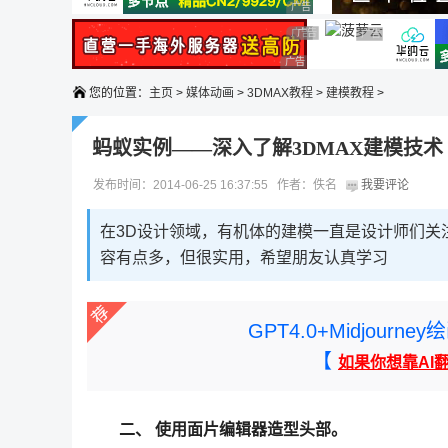
广告 商业广告，理性选择
广告 商业广告，理性选择
广告 商业广告，理性选择
广告 商业广告，
广告 商业广告，理性选择
您的位置：
主页
>
媒体动画
>
3DMAX教程
>
建模教程
>
蚂蚁实例——深入了解3DMAX建模技术
发布时间：2014-06-25 16:37:55 作者：佚名
我要评论
在3D设计领域，有机体的建模一直是设计师们关
容有点多，但很实用，希望朋友认真学习
GPT4.0+Midjou
【
如果你想靠AI
二、 使用面片编辑器造型头部。