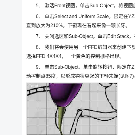
5． 激活Front视图，单击Sub-Object，将视
6． 单击Select and Uniform Scal
直到放大为210%。下颚现在看起来像一颗长牙。
7． 关闭选区和Sub-Object。单击Edit Stack，
8． 我们将会使用另一个FFD编辑器来创建下颚钩
选择FFD 4X4X4，一个黄色的控制栅格出现。
9． 单击Sub-Object，单击旋转按钮，限
动控制点85度，以形成钩状突起的下颚末端(见图7)。完