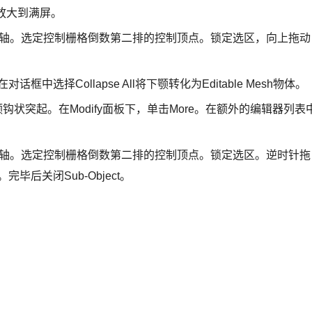
图放大到满屏。
e，限定在YZ轴。选定控制栅格倒数第二排的控制顶点。锁定选区，向上拖动
在对话框中选择Collapse All将下颚转化为Editable Mesh物体。
状突起。在Modify面板下，单击More。在额外的编辑器列表
定在Z轴。选定控制栅格倒数第二排的控制顶点。锁定选区。逆时针拖
毕后关闭Sub-Object。