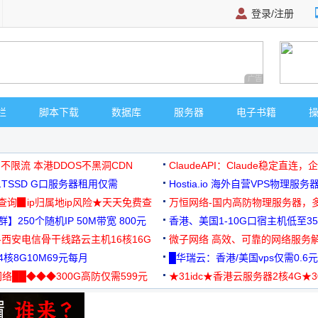
登录/注册
广告 商业广告，理
栏
脚本下载
数据库
服务器
电子书籍
 不限流 本港DDOS不黑洞CDN
ClaudeAPI：Claude稳定直连
G1TSSD G口服务器租用仅需
Hostia.io 海外自营VPS物理服务
可免费测试
址查询▉ip归属地ip风险★天天免费查
万恒网络-国内高防物理服务器，
】250个随机IP 50M带宽 800元
99元/月起
香港、美国1-10G口宿主机低至35
-西安电信骨干线路云主机16核16G
微子网络 高效、可靠的网络服务
核8G10M69元每月
█华瑞云：香港/美国vps仅需0.6元
络██◆◆◆300G高防仅需599元
★31idc★香港云服务器2核4G★
用◆