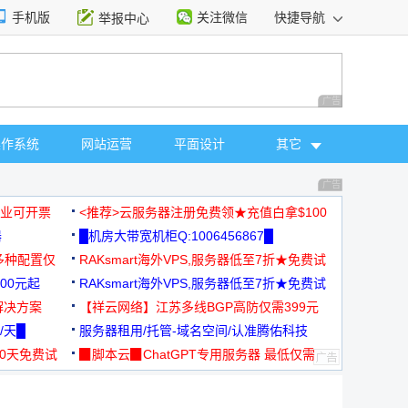
手机版
关注微信
快捷导航
举报中心
性选择
广告 商业广告，理
操作系统
网站运营
平面设计
其它
广告 商业广告，理
，企业可开票
<推荐>云服务器注册免费领★充值白拿$100
器
█机房大带宽机柜Q:1006456867█
多种配置仅
RAKsmart海外VPS,服务器低至7折★免费试
00元起
用★
RAKsmart海外VPS,服务器低至7折★免费试
解决方案
用★
【祥云网络】江苏多线BGP高防仅需399元
/天█
服务器租用/托管-域名空间/认准腾佑科技
30天免费试
▉脚本云▉ChatGPT专用服务器 最低仅需
19元/月