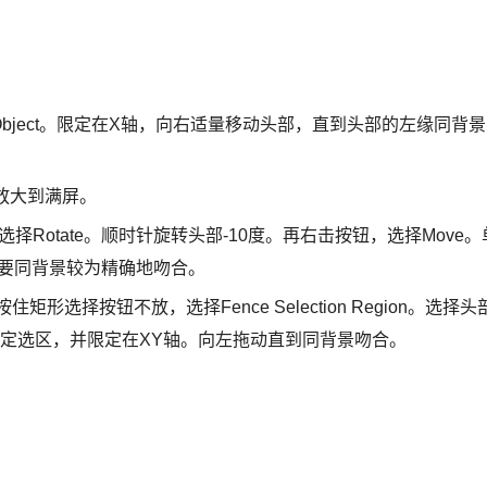
bject。限定在X轴，向右适量移动头部，直到头部的左缘同背景
放大到满屏。
otate。顺时针旋转头部-10度。再右击按钮，选择Move。
缘要同背景较为精确地吻合。
按住矩形选择按钮不放，选择Fence Selection Region。选择头
定选区，并限定在XY轴。向左拖动直到同背景吻合。