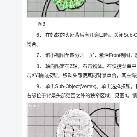
图3
6． 在蚂蚁的头部背后有几道凹陷。关闭Sub-O
吻合。
7． 缩小视图至四分之一屏，激活Front视图，
8． 轴向限定在Z轴，右击物体。在快捷菜单中选择R
击XY轴向按钮，移动头部使其同背景重合，其左
9． 单击Sub-Object(Vertex)。单击选择按钮，
右缘位于背景头部范围之外的狭窄区域，见图4。锁