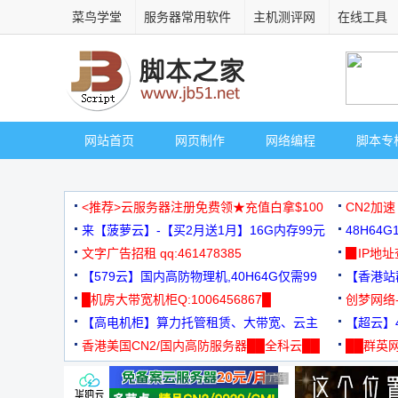
菜鸟学堂
服务器常用软件
主机测评网
在线工具
网站首页
网页制作
网络编程
脚本专
<推荐>云服务器注册免费领★充值白拿$100
CN2加速
来【菠萝云】-【买2月送1月】16G内存99元
48H64
文字广告招租 qq:461478385
3000+
▉IP地
【579云】国内高防物理机,40H64G仅需99
【香港站群
元
█机房大带宽机柜Q:1006456867█
创梦网络
【高电机柜】算力托管租赁、大带宽、云主
88元/月
【超云】4
机
香港美国CN2/国内高防服务器██全科云██
██群英网
◆◆◆
广告 商业广告，理性选择
广告 商业广告，理性选择
广告 商业广告，理性选择