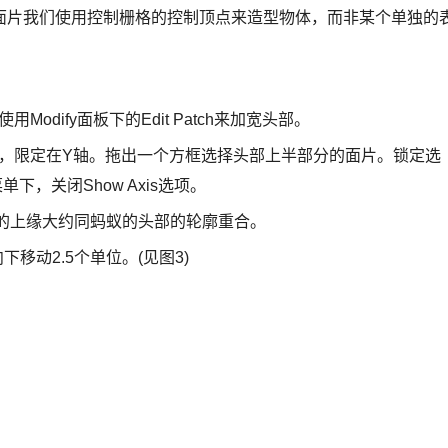
片我们使用控制栅格的控制顶点来造型物体，而非某个单独的
dify面板下的Edit Patch来加宽头部。
钮，限定在Y轴。拖出一个方框选择头部上半部分的面片。锁定选
下，关闭Show Axis选项。
的上缘大约同蚂蚁的头部的轮廓重合。
动2.5个单位。(见图3)