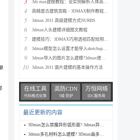
3
3ds max建模教程：全实例解析人体高级建模
4
高精度古建筑宫殿 - 3DMAX制作教程(一)
5
3dmax 2011 高级建模方式NURBS
6
3dmax人头建模详细图文教程
7
建模技巧：3DMAX巧用透视匹配给照片建模
8
3dmax模型怎么设置才能导入sketchup草图大师?
9
3dmax导入的图片怎么建模?3dmax使用外部图片建模的详
10
单
3dmax 2011 面片建模的基本操作方法
部
在线工具
高防CDN
万恒网络
代码格式化等
T级 防护
IDC服务商
最近更新的内容
3Dmax怎么禁魔异形弧形面? 3dmax异形曲面圆滑建模的技
3dmax多孔材料怎么建模? 3Dmax画多孔泡沫的技巧