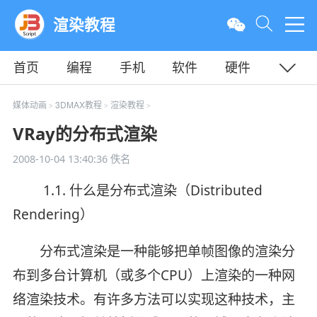
渲染教程
首页
编程
手机
软件
硬件
教程
平面
服务器
媒体动画
3DMAX教程
渲染教程
>
>
>
VRay的分布式渲染
2008-10-04 13:40:36
佚名
1.1. 什么是分布式渲染（Distributed
Rendering）
分布式渲染是一种能够把单帧图像的渲染分
布到多台计算机（或多个CPU）上渲染的一种网
络渲染技术。有许多方法可以实现这种技术，主