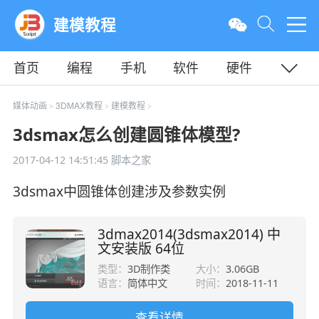
建模教程
首页
编程
手机
软件
硬件
教程
平面
服务器
媒体动画
3DMAX教程
建模教程
>
>
>
3dsmax怎么创建圆锥体模型?
2017-04-12 14:51:45
脚本之家
3dsmax中圆锥体创建涉及参数实例
3dmax2014(3dsmax2014) 中
文安装版 64位
类型：
3D制作类
大小：
3.06GB
语言：
简体中文
时间：
2018-11-11
查看详情