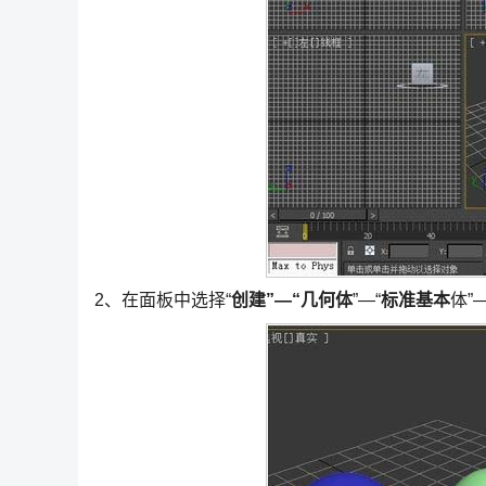
2、在面板中选择“
创建”—“几何体
”—“
标准基本
体”—