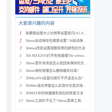
广告 商业广告，理性
大家感兴趣的内容
1
效果图出图大小分辨率设置技巧(A1,A2,A3,A4)
2
3dmax自动保存在哪里设置? 3d自动保存时间设置教程
3
3dsmax改变设置视图背景的颜色的方法
4
3Ds MAX2016打开失败报错The software license check
5
3dmax意外关闭该怎么找回未保存的文件?
6
3dmax保存很慢怎么删除缓存垃圾?
7
3DMax2014总是闪退打不开该怎么办?
8
3DsMax语言界面怎么实现中文英文快速切换?
9
3DMAX中的快捷键失效后的恢复方法
10
3dmax工具栏不见了?3dmax菜单工具栏显示不出来的解决