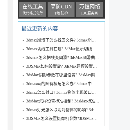
在线工具
高防CDN
万恒网络
代码格式化等
T级 防护
IDC服务商
最近更新的内容
3dmax崩溃了怎么找回文件? 3dmax崩溃后恢复文件的方法
3dmax切线工具在哪? 3dMax显示切线的技巧
3dsmax怎么把线变圆滑? 3dsMax圆滑曲线的绘制技巧
3DSMax如何设置雾? 3dsMax建模设置雾的参数技巧
3dsMax阴影参数在哪里设置? 3dsMax阴影深浅设置技巧
3dmax画的圆有棱角怎么办? 3dmax中圆形不够圆滑的解决
3dmax怎么封口? 3dmax物体出现破口进行封口处理的技巧
3dsMax怎样设置标准控制? 3dsMax标准控制参数设置技巧
3dmax灯光怎么取消对物体的影响? 3ds Max关闭灯光衰减
3DSMax怎么设置摄像机参数?3DSMax设置摄像机参数教程