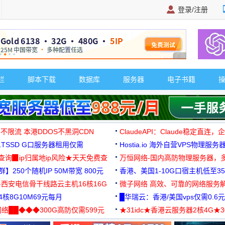
登录/注册
广告 商业广告，理
栏
脚本下载
数据库
服务器
电子书籍
 不限流 本港DDOS不黑洞CDN
ClaudeAPI：Claude稳定直连
G1TSSD G口服务器租用仅需
Hostia.io 海外自营VPS物理服务
可免费测试
址查询▉ip归属地ip风险★天天免费查
万恒网络-国内高防物理服务器，
】250个随机IP 50M带宽 800元
99元/月起
香港、美国1-10G口宿主机低至35
-西安电信骨干线路云主机16核16G
微子网络 高效、可靠的网络服务
核8G10M69元每月
█华瑞云：香港/美国vps仅需0.6元
络██◆◆◆300G高防仅需599元
★31idc★香港云服务器2核4G★
用◆