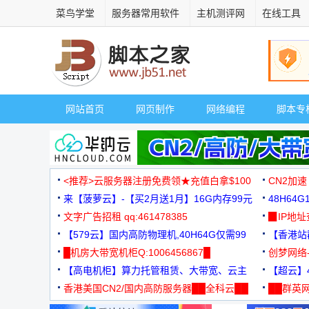
菜鸟学堂
服务器常用软件
主机测评网
在线工具
网站首页
网页制作
网络编程
脚本专
<推荐>云服务器注册免费领★充值白拿$100
CN2加速
来【菠萝云】-【买2月送1月】16G内存99元
48H64
文字广告招租 qq:461478385
3000+
▉IP地
【579云】国内高防物理机,40H64G仅需99
【香港站群
元
█机房大带宽机柜Q:1006456867█
创梦网络
【高电机柜】算力托管租赁、大带宽、云主
88元/月
【超云】4
机
香港美国CN2/国内高防服务器██全科云██
██群英网
◆◆◆