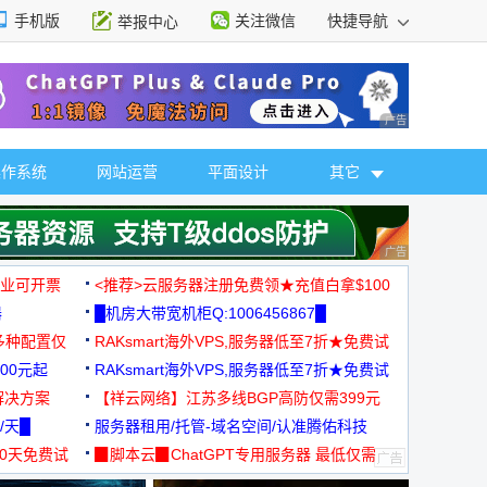
手机版
关注微信
快捷导航
举报中心
性选择
广告 商业广告，理
操作系统
网站运营
平面设计
其它
广告 商业广告，理
，企业可开票
<推荐>云服务器注册免费领★充值白拿$100
器
█机房大带宽机柜Q:1006456867█
多种配置仅
RAKsmart海外VPS,服务器低至7折★免费试
00元起
用★
RAKsmart海外VPS,服务器低至7折★免费试
解决方案
用★
【祥云网络】江苏多线BGP高防仅需399元
/天█
服务器租用/托管-域名空间/认准腾佑科技
30天免费试
▉脚本云▉ChatGPT专用服务器 最低仅需
19元/月