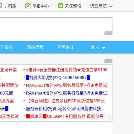
手机版
关注微信
快捷导航
举报中心
性选择
广告 商业广告，理
操作系统
网站运营
平面设计
其它
广告 商业广告，理
，企业可开票
<推荐>云服务器注册免费领★充值白拿$100
器
█机房大带宽机柜Q:1006456867█
多种配置仅
RAKsmart海外VPS,服务器低至7折★免费试
00元起
用★
RAKsmart海外VPS,服务器低至7折★免费试
解决方案
用★
【祥云网络】江苏多线BGP高防仅需399元
/天█
服务器租用/托管-域名空间/认准腾佑科技
30天免费试
▉脚本云▉ChatGPT专用服务器 最低仅需
19元/月