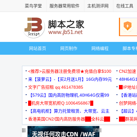
菜鸟学堂
服务器常用软件
主机测评网
在线工具
网站首页
网页制作
网络编程
脚本专
<推荐>云服务器注册免费领★充值白拿$100
CN2加速
来【菠萝云】-【买2月送1月】16G内存99元
48H64
文字广告招租 qq:461478385
3000+
▉IP地
【579云】国内高防物理机,40H64G仅需99
【香港站群
元
█机房大带宽机柜Q:1006456867█
创梦网络
【高电机柜】算力托管租赁、大带宽、云主
88元/月
【超云】4
机
香港美国CN2/国内高防服务器██全科云██
██群英网
◆◆◆
广告 商业广告，理性选择
广告 商业广告，理性选择
广告 商业广告，理性选择
广告 商业广告，理性选择