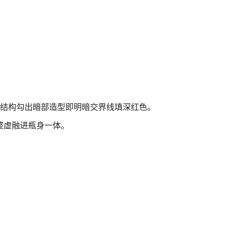
身结构勾出暗部造型即明暗交界线填深红色。
整虚融进瓶身一体。