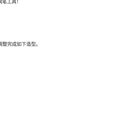
钢笔工具！
勒调整完成如下造型。