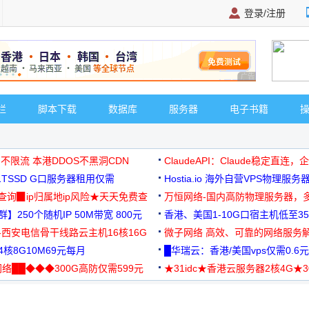
登录/注册
广告 商业广告，理
栏
脚本下载
数据库
服务器
电子书籍
 不限流 本港DDOS不黑洞CDN
ClaudeAPI：Claude稳定直连
G1TSSD G口服务器租用仅需
Hostia.io 海外自营VPS物理服务
可免费测试
址查询▉ip归属地ip风险★天天免费查
万恒网络-国内高防物理服务器，
】250个随机IP 50M带宽 800元
99元/月起
香港、美国1-10G口宿主机低至35
-西安电信骨干线路云主机16核16G
微子网络 高效、可靠的网络服务
核8G10M69元每月
█华瑞云：香港/美国vps仅需0.6元
络██◆◆◆300G高防仅需599元
★31idc★香港云服务器2核4G★
用◆