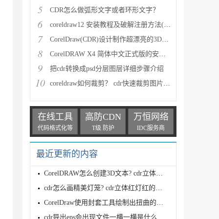
5
CDR怎么做弧形文字或者环形文字？
6
coreldraw12 安装教程及破解注册方法(附中文版注册码
7
CorelDraw(CDR)设计制作超漂亮的3D立体字效果实例教程
8
CorelDRAW X4 简体中文正式版的安装步骤(图文教程)
9
把cdr转换成psd分层图层详细步骤介绍
10
coreldraw如何裁剪？ cdr快速裁剪图片的三种方法
在线工具
高防CDN
万恒网络
代码格式化等
T级 防护
IDC服务商
最近更新的内容
CorelDRAW怎么创建3D文本? cdr立体字效果制作方法
cdr怎么画精美灯笼? cdr立体红灯红的画法
CorelDraw使用封套工具绘制出扭曲的胶卷效果教程
cdr导出eps会出现文件一横一横是什么原因? cdr导出eps