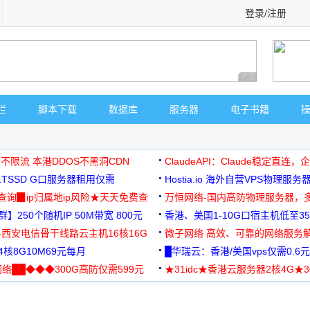
登录/注册
广告 商业广告，理
栏
脚本下载
数据库
服务器
电子书籍
 不限流 本港DDOS不黑洞CDN
ClaudeAPI：Claude稳定直连
G1TSSD G口服务器租用仅需
Hostia.io 海外自营VPS物理服务
可免费测试
址查询▉ip归属地ip风险★天天免费查
万恒网络-国内高防物理服务器，
】250个随机IP 50M带宽 800元
99元/月起
香港、美国1-10G口宿主机低至35
-西安电信骨干线路云主机16核16G
微子网络 高效、可靠的网络服务
核8G10M69元每月
█华瑞云：香港/美国vps仅需0.6元
络██◆◆◆300G高防仅需599元
★31idc★香港云服务器2核4G★
用◆