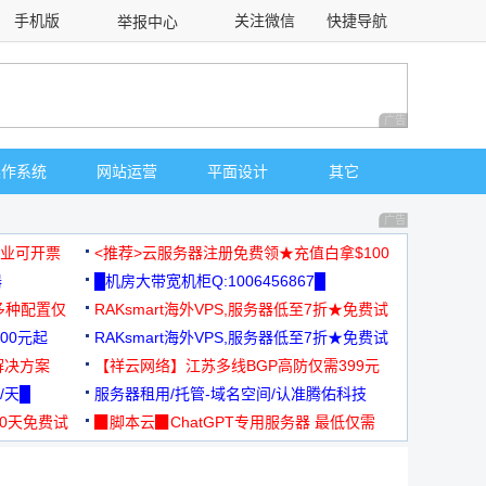
手机版
关注微信
快捷导航
举报中心
性选择
广告 商业广告，理
操作系统
网站运营
平面设计
其它
广告 商业广告，理
，企业可开票
<推荐>云服务器注册免费领★充值白拿$100
器
█机房大带宽机柜Q:1006456867█
多种配置仅
RAKsmart海外VPS,服务器低至7折★免费试
00元起
用★
RAKsmart海外VPS,服务器低至7折★免费试
解决方案
用★
【祥云网络】江苏多线BGP高防仅需399元
/天█
服务器租用/托管-域名空间/认准腾佑科技
30天免费试
▉脚本云▉ChatGPT专用服务器 最低仅需
19元/月