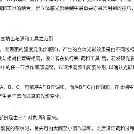
调和工具的结合，是立体感光影绘制中最重要亦最常用到的技巧
合渐变填色与调和工具之范例
，表现面的弧度变化(如图5)，产生的立体光影效果是由不同线
与相对位置需相同，设计者在执行完"调和工具"后，若发现光
形中的任一节点作细部调整，以逐步调整出所要外形, 以确认光影
A、B、C，可依序A与B作调和，而后B与C再作调和，在此例中
产生更丰富而逼真的光影变化。
面部份是由三个对象调和而来。
孔或繁复的花纹时，首先可由大圆至小圆作调和，之后设定调和过