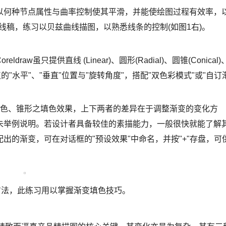
以何种节点属性与曲率控制使其平滑，并能使绘图过程有效率，
片或线稿，练习以贝兹曲线描图，以熟悉线条的控制(如图1右)。
虽只提供直线 (Linear)、圆形(Radial)、圆锥(Conical)
点的"水平"、"垂直"位置与"旋转角度"，搭配"双色彩模式"或"自订
单色、锥形之填色效果，上下两者的差异在于调整渐变的变化方
未举例说明。若设计者具备较佳的素描能力，一般很快就能了解
出的渐变，可在对话框的"预设效果"中命名，并按"+"存盘，可
的方法，此练习用以掌握渐变填色技巧。