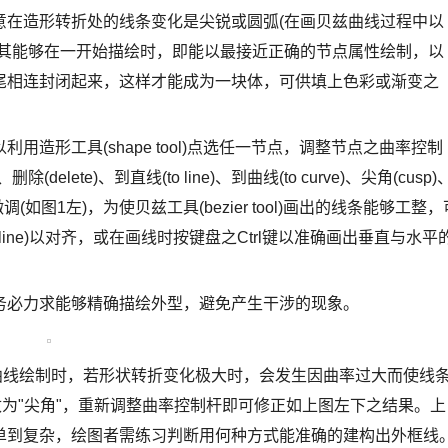
意在造形转折处的线条变化是尖锐或圆弧(在画贝兹曲线过程中以
使其能够在一开始描绘时，即能以最接近正确的节点属性绘制，以
尾相连封闭起来，这样才能成为一块体，可供填上色彩或渐变之
造形工具(shape tool)点选任一节点，调整节点之曲率控制
ete)、到直线(to line)、到曲线(to curve)、尖角(cusp)
式作微调(如图1左)，为使贝兹工具(bezier tool)画出的线条能够工整，
deline)以对齐，或在画线时按键盘之Ctrl键以准确画出垂直与水平
务必力求能够精确描绘外型，避免产生干涉的现象。
兹曲线绘制时，若形状转折变化极大时，会发生因曲率过大而使线
为"尖角"，重新调整曲率控制杆即可修正如上图左下之结果。上
单到复杂，绘图者需练习判断用何种方式能准确的建构出外框线