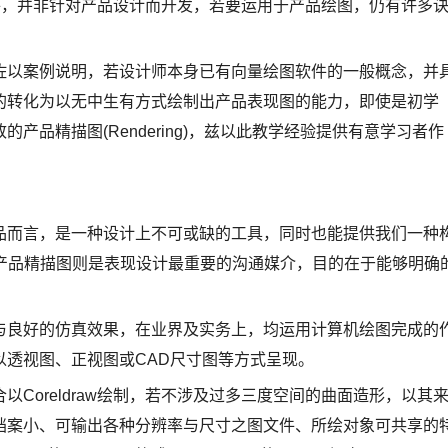
用软件，并非针对产品设计而开发，若要运用于产品绘图，仍有许多
佐以案例说明，若设计师本身已有向量绘图软件的一般概念，并
的转化为以无中生有方式绘制出产品表现图的能力，即使是初学
品精描图(Rendering)，兹以此教学经验提供有意学习者作
品而言，是一种设计上不可或缺的工具，同时也能提供我们一种
)。而产品精描图则是表现设计最重要的沟通媒介，目的在于能够明确
与良好的仿真效果，在业界及实务上，均运用计算机绘图完成的
以透视图、正视图或CAD尺寸图等方式呈现。
Coreldraw绘制，若不涉及过多三度空间的曲面造形，以其
档案小、可输出各种分辨率与尺寸之图文件、所绘对象可共享的