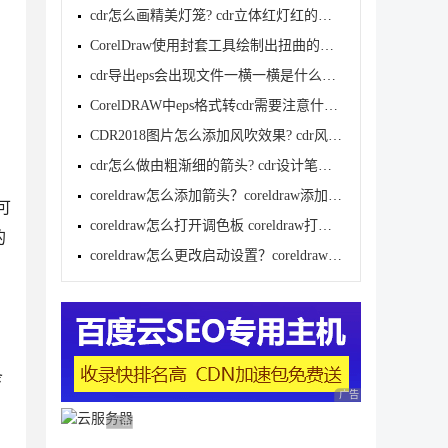
cdr怎么画精美灯笼? cdr立体红灯红的画法
CorelDraw使用封套工具绘制出扭曲的胶卷效果教程
cdr导出eps会出现文件一横一横是什么原因? cdr导出eps
CorelDRAW中eps格式转cdr需要注意什么?
CDR2018图片怎么添加风吹效果? cdr风吹效果的实现方法
cdr怎么做由粗渐细的箭头? cdr设计笔形箭头图形的技巧
、
coreldraw怎么添加箭头？coreldraw添加箭头方法
可
coreldraw怎么打开调色板 coreldraw打开调色板方法
的
coreldraw怎么更改启动设置？coreldraw更改启动设置方
条
广告 商业广告，理性
广告 商业广告，理性选择
。