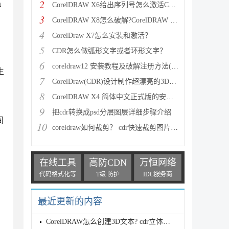
2
a
CorelDRAW X6给出序列号怎么激活Corelkey？
3
CorelDRAW X8怎么破解?CorelDRAW X8安装破解图文教程
4
CorelDraw X7怎么安装和激活？
5
CDR怎么做弧形文字或者环形文字？
6
coreldraw12 安装教程及破解注册方法(附中文版注册码
生
7
CorelDraw(CDR)设计制作超漂亮的3D立体字效果实例教程
8
CorelDRAW X4 简体中文正式版的安装步骤(图文教程)
与
9
把cdr转换成psd分层图层详细步骤介绍
间
10
coreldraw如何裁剪？ cdr快速裁剪图片的三种方法
在线工具
高防CDN
万恒网络
代码格式化等
T级 防护
IDC服务商
最近更新的内容
CorelDRAW怎么创建3D文本? cdr立体字效果制作方法