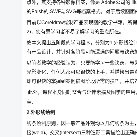
点外，其支持各种影像档案，像是 Adobe公司的 Illustra
的Falsh的.SWF与SVG等档案格式，对于后续
目前以Coreldraw绘制产品表现图的教学书籍，
2)，使有意学习者不易了解学习的重点所在。
故本文提出五阶段的学习程序，分别为1.外形线绘制、
有产品设计，并针对各阶段可能遭遇的问题与诀窍
以笔者教学的经验认为，只要能学习一些诀窍，与灵活
光影变化，任何人都可以很快的上手，并描绘出逼
即可很快的掌握到案例描图阶段所需的技巧，并培
此外，课程本身同时整合与延伸素描及图学的应用
益。
2.外形线绘制
线条绘制原则，因一般产品外观均以几何线条为主，故
接(weld)、交叉(Intersect)三种造形工具