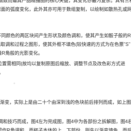
的运用是能绘制出精致而逼真产品精描图的核心关键，其变化亦最为复杂。其有三
现面的弧度变化，此外其亦可用于数组复制，以绘制如散热孔或
左不同颜色的两区块间产生形状及颜色调和，使其产生如骰子般的R
取调和过程之图形，使其外框不填色(较快速的方式为在色票"S"
缘R角般的光影变化。
位置需相同(故均以复制原图后缩放、调整节点及改色彩方式进
。
果的渐变，实际上是由二十个由深到浅的色块前后排列而成，如上图
与调和技巧而成，图4左为完成图，图4中为各部份之拆解图，图4
需作R角调和，而杯子本体的上、下部份，则先以渐变填色，而