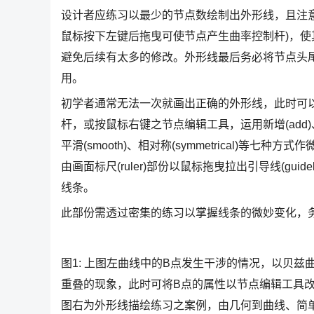
设计者应练习以最少的节点数绘制出外形线，且注
鼠标按下左键后拖曳可使节点产生曲率控制杆)，
避免后续有太多的修改。外形线最后务必将节点头
用。
初学者通常无法一次就画出正确的外形线，此时可以利用
杆，或按鼠标右键之节点编辑工具，运用新增(add)、删除(del
平滑(smooth)、相对称(symmetrical)等七种方
由画面标尺(ruler)部份以鼠标拖曳拉出引导线(gui
线条。
此部份需透过密集的练习以掌握线条的微妙变化，
图1: 上图左曲线中的B点发生干涉的情况，以贝
重叠的现象，此时可将B点的属性以节点编辑工具改
图右为外形线描绘练习之案例，由几何到曲线、简