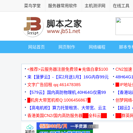
菜鸟学堂
服务器常用软件
主机测评网
在线工具
网站首页
网页制作
网络编程
脚本专
<推荐>云服务器注册免费领★充值白拿$100
CN2加速
来【菠萝云】-【买2月送1月】16G内存99元
48H64
文字广告招租 qq:461478385
3000+
▉IP地
【579云】国内高防物理机,40H64G仅需99
【香港站群
元
█机房大带宽机柜Q:1006456867█
创梦网络
【高电机柜】算力托管租赁、大带宽、云主
88元/月
【超云】4
机
香港美国CN2/国内高防服务器██全科云██
██群英网
◆◆◆
广告 商业广告，理性选择
广告 商业广告，理性选择
广告 商业广告，理性选择
广告 商业广告，理性选择