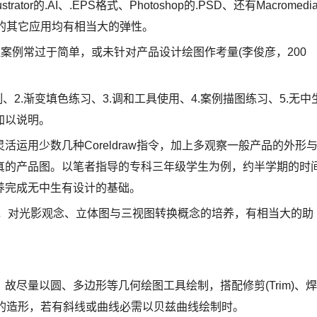
tor的.AI、.EPS格式、Photoshop的.PSD、还有Macromedi
图面的其它应用均有相当大的弹性。
所提案例常过于简单，或未针对产品设计绘图作考量(李俊彦，200
2.渐变填色练习、3.调和工具使用、4.案例描图练习、5.无中
加以说明。
运用少数几种Coreldraw指令，加上多观察一般产品的外形
真的产品图。以笔者指导的专科三年级学生为例，约半学期的时
养完成无中生有设计的基础。
，对光影观念、立体图与三视图转换概念的培养，有相当大的助
尽量以圆、多边形等几何绘图工具绘制，搭配修剪(Trim)、焊
描绘出正确的造形，若有斜线或曲线必需以贝兹曲线绘制时。