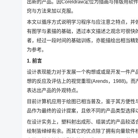
出新的产品。因Coreldraw定位为插画与排版
窍与方法来加以克服。
本文以循序方式说明学习程序与应注意之特点，并
有图学与素描的基础，透过本文描述之观念可很快
者，经过一段时间的基础训练，亦能描绘出相当精致的产
为参考。
1. 前言
设计表现能力对于发展一个构想或或是开发一件产
想的反应及评估上的视觉重现(Arends，1988
表达出产品的外观特点。
目前计算机应用于绘图已相当普及，鉴于其方便性
品作为最终的设计提案，且依不同的产品类型选择
在设计实务上，塑料射出成形、组装式的产品较适合以
绘制皆绰绰有余。而其它的优点除了拥有向量软件