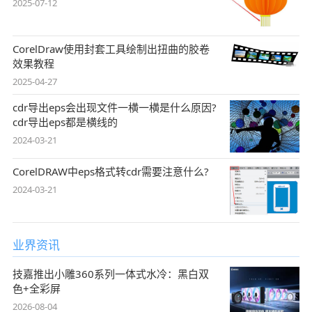
2025-07-12
CorelDraw使用封套工具绘制出扭曲的胶卷
效果教程
2025-04-27
cdr导出eps会出现文件一横一横是什么原因?
cdr导出eps都是横线的
2024-03-21
CorelDRAW中eps格式转cdr需要注意什么?
2024-03-21
业界资讯
技嘉推出小雕360系列一体式水冷：黑白双
色+全彩屏
2026-08-04