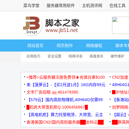
菜鸟学堂
服务器常用软件
主机测评网
在线工具
网站首页
网页制作
网络编程
脚本专
应用技巧
安全设置
网络冲浪
病毒查杀
硬件维护
<推荐>云服务器注册免费领★充值白拿$100
CN2加速
来【菠萝云】-【买2月送1月】16G内存99元
48H64
文字广告招租 qq:461478385
3000+
▉IP地
【579云】国内高防物理机,40H64G仅需99
【香港站群
元
█机房大带宽机柜Q:1006456867█
创梦网络
【高电机柜】算力托管租赁、大带宽、云主
88元/月
【超云】4
机
香港美国CN2/国内高防服务器██全科云██
██群英网