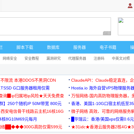
广告 商业广告，理
栏
脚本下载
数据库
服务器
电子书籍
网络安全
安全教程
漏洞研究
代理服务器
注册码
中英文对照
 不限流 本港DDOS不黑洞CDN
ClaudeAPI：Claude稳定直连
G1TSSD G口服务器租用仅需
Hostia.io 海外自营VPS物理服务
可免费测试
址查询▉ip归属地ip风险★天天免费查
万恒网络-国内高防物理服务器，
】250个随机IP 50M带宽 800元
99元/月起
香港、美国1-10G口宿主机低至35
-西安电信骨干线路云主机16核16G
微子网络 高效、可靠的网络服务
核8G10M69元每月
█华瑞云：香港/美国vps仅需0.6元
络██◆◆◆300G高防仅需599元
★31idc★香港云服务器2核4G★