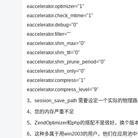
eaccelerator.optimizer="1"
eaccelerator.check_mtime="1"
eaccelerator.debug="0"
eaccelerator.filter=""
eaccelerator.shm_max="0"
eaccelerator.shm_ttl="0"
eaccelerator.shm_prune_period="0"
eaccelerator.shm_only="0"
eaccelerator.compress="1"
eaccelerator.compress_level="9"
3、session_save_path 需要设定一个实际的
4、您的内存严重不足
5、ZendOptimizer和php的搭配不是很好，换个
6、这种多属于用win2003的用户，他们在应用