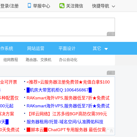
登录/注册
举报中心
关注微信
快捷导航
性选择
广告 商业广告，理
操作系统
网站运营
平面设计
其它
组网教程
路由器、交换机
办公自动化
广告 商业广告，理
，企业可开票
<推荐>云服务器注册免费领★充值白拿$100
器
█机房大带宽机柜Q:1006456867█
多种配置仅
RAKsmart海外VPS,服务器低至7折★免费试
00元起
用★
RAKsmart海外VPS,服务器低至7折★免费试
解决方案
用★
【祥云网络】江苏多线BGP高防仅需399元
/天█
服务器租用/托管-域名空间/认准腾佑科技
30天免费试
▉脚本云▉ChatGPT专用服务器 最低仅需