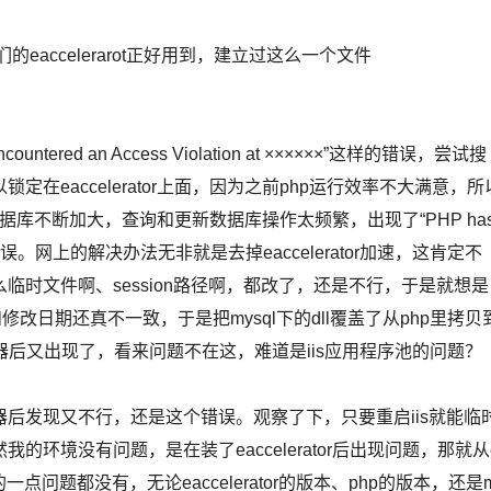
的eaccelerarot正好用到，建立过这么一个文件
ntered an Access Violation at ××××××”这样的错误，尝试搜
eaccelerator上面，因为之前php运行效率不大满意，所
着数据库不断加大，查询和更新数据库操作太频繁，出现了“PHP ha
××××××”这个错误。网上的解决办法无非就是去掉eaccelerator加速，这肯定不
时文件啊、session路径啊，都改了，还是不行，于是就想是
和修改日期还真不一致，于是把mysql下的dll覆盖了从php里拷贝
务器后又出现了，看来问题不在这，难道是iis应用程序池的问题？
发现又不行，还是这个错误。观察了下，只要重启iis就能临
环境没有问题，是在装了eaccelerator后出现问题，那就从
的一点问题都没有，无论eaccelerator的版本、php的版本，还是