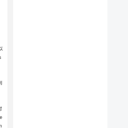
以
s
到
时
e
m