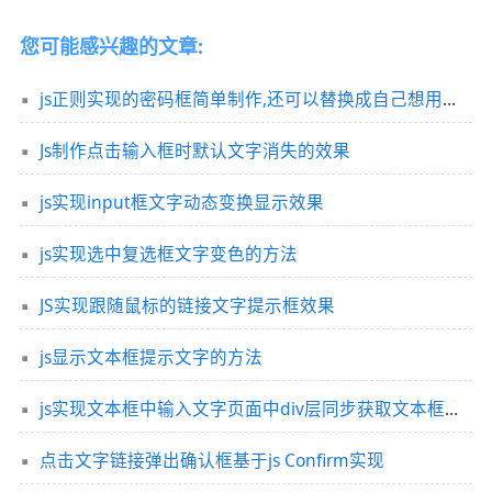
您可能感兴趣的文章:
js正则实现的密码框简单制作,还可以替换成自己想用得符号
Js制作点击输入框时默认文字消失的效果
js实现input框文字动态变换显示效果
js实现选中复选框文字变色的方法
JS实现跟随鼠标的链接文字提示框效果
js显示文本框提示文字的方法
js实现文本框中输入文字页面中div层同步获取文本框内容的方法
点击文字链接弹出确认框基于js Confirm实现