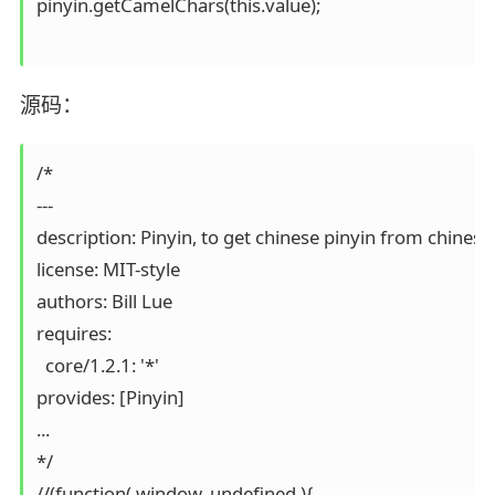
pinyin.getCamelChars(this.value);

源码：
/*
---
description: Pinyin, to get chinese pinyin from chinese.
license: MIT-style
authors: Bill Lue
requires:
  core/1.2.1: '*'
provides: [Pinyin]
...
*/
//(function( window, undefined ){
// var Pinyin = new Class({
var pinyin = (function (){
  var Pinyin = function (ops){
    this.initialize(ops);
  },
  options = {
    checkPolyphone: false,
    charcase: 'default'
  };
  Pinyin.fn = Pinyin.prototype = {
    init: function (ops){
      this.options = extend(options, ops);
    },
    initialize: function(ops){
      this.init(ops);
      this.char_dict = "YDYQSXMWZSSXJBYMGCCZQPSSQBYCDSCDQLDYLYBSSJGYZZJJFKCCLZDHWDWZJLJPFYYNWJJTMYHZWZHFLZPPQHGSCYYYNJQYXXGJHHSDSJNKKTMOMLCRXYPSNQSECCQZGGLLYJLMYZZSECYKYYHQWJSSGGYXYZYJWWKDJHYCHMYXJTLXJYQBYXZLDWRDJRWYSRLDZJPCBZJJBRCFTLECZSTZFXXZHTRQHYBDLYCZSSYMMRFMYQZPWWJJYFCRWFDFZQPYDDWYXKYJAWJFFXYPSFTZYHHYZYSWCJYXSCLCXXWZZXNBGNNXBXLZSZSBSGPYSYZDHMDZBQBZCWDZZYYTZHBTSYYBZGNTNXQYWQSKBPHHLXGYBFMJEBJHHGQTJCYSXSTKZHLYCKGLYSMZXYALMELDCCXGZYRJXSDLTYZCQKCNNJWHJTZZCQLJSTSTBNXBTYXCEQXGKWJYFLZQLYHYXSPSFXLMPBYSXXXYDJCZYLLLSJXFHJXPJBTFFYABYXBHZZBJYZLWLCZGGBTSSMDTJZXPTHYQTGLJSCQFZKJZJQNLZWLSLHDZBWJNCJZYZSQQYCQYRZCJJWYBRTWPYFTWEXCSKDZCTBZHYZZYYJXZCFFZZMJYXXSDZZOTTBZLQWFCKSZSXFYRLNYJMBDTHJXSQQCCSBXYYTSYFBXDZTGBCNSLCYZZPSAZYZZSCJCSHZQYDXLBPJLLMQXTYDZXSQJTZPXLCGLQTZWJBHCTSYJSFXYEJJTLBGXSXJMYJQQPFZASYJNTYDJXKJCDJSZCBARTDCLYJQMWNQNCLLLKBYBZZSYHQQLTWLCCXTXLLZNTYLNEWYZYXCZXXGRKRMTCNDNJTSYYSSDQDGHSDBJGHRWRQLYBGLXHLGTGXBQJDZPYJSJYJCTMRNYMGRZJCZGJMZMGXMPRYXKJNYMSGMZJYMKMFXMLDTGFBHCJHKYLPFMDXLQJJSMTQGZSJLQDLDGJYCALCMZCSDJLLNXDJFFFFJCZFMZFFPFKHKGDPSXKTACJDHHZDDCRRCFQYJKQCCWJDXHWJLYLLZGCFCQDSMLZPBJJPLSBCJGGDCKKDEZSQCCKJGCGKDJTJDLZYCXKLQSCGJCLTFPCQCZGWPJDQYZJJBYJHSJDZWGFSJGZKQCCZLLPSPKJGQJHZZLJPLGJGJJTHJJYJZCZMLZLYQBGJWMLJKXZDZNJQSYZMLJLLJKYWXMKJLHSKJGBMCLYYMKXJQLBMLLKMDXXKWYXYSLMLPSJQQJQXYXFJTJDXMXXLLCXQBSYJBGWYMBGGBCYXPJYGPEPFGDJGBHBNSQJYZJKJKHXQFGQZKFHYGKHDKLLSDJQXPQYKYBNQSXQNSZSWHBSXWHXWBZZXDMNSJBSBKBBZKLYLXGWXDRWYQZMYWSJQLCJXXJXKJEQXSCYETLZHLYYYSDZPAQYZCMTLSHTZCFYZYXYLJSDCJQAGYSLCQLYYYSHMRQQKLDXZSCSSSYDYCJYSFSJBFRSSZQSBXXPXJYSDRCKGJLGDKZJZBDKTCSYQPYHSTCLDJDHMXMCGXYZHJDDTMHLTXZXYLYMOHYJCLTYFBQQXPFBDFHHTKSQHZYYWCNXXCRWHOWGYJLEGWDQCWGFJYCSNTMYTOLBYGWQWESJPWNMLRYDZSZTXYQPZGCWXHNGPYXSHMYQJXZTDPPBFYHZHTJYFDZWKGKZBLDNTSXHQEEGZZYLZMMZYJZGXZXKHKSTXNXXWYLYAPSTHXDWHZYMPXAGKYDXBHNHXKDPJNMYHYLPMGOCSLNZHKXXLPZZLBMLSFBHHGYGYYGGBHSCYAQTYWLXTZQCEZYDQDQMMHTKLLSZHLSJZWFYHQSWSCWLQAZYNYTLSXTHAZNKZZSZZLAXXZWWCTGQQTDDYZTCCHYQZFLXPSLZYGPZSZNGLNDQTBDLXGTCTAJDKYWNSYZLJHHZZCWNYYZYWMHYCHHYXHJKZWSXHZYXLYSKQYSPSLYZWMYPPKBYGLKZHTYXAXQSYSHXASMCHKDSCRSWJPWXSGZJLWWSCHSJHSQNHCSEGNDAQTBAALZZMSSTDQJCJKTSCJAXPLGGXHHGXXZCXPDMMHLDGTYBYSJMXHMRCPXXJZCKZXSHMLQXXTTHXWZFKHCCZDYTCJYXQHLXDHYPJQXYLSYYDZOZJNYXQEZYSQYAYXWYPDGXDDXSPPYZNDLTWRHXYDXZZJHTCXMCZLHPYYYYMHZLLHNXMYLLLMDCPPXHMXDKYCYRDLTXJCHHZZXZLCCLYLNZSHZJZZLNNRLWHYQSNJHXYNTTTKYJPYCHHYEGKCTTWLGQRLGGTGTYGYHPYHYLQYQGCWYQKPYYYTTTTLHYHLLTYTTSPLKYZXGZWGPYDSSZZDQXSKCQNMJJZZBXYQMJRTFFBTKHZKBXLJJKDXJTLBWFZPPTKQTZTGPDGNTPJYFALQMKGXBDCLZFHZCLLLLADPMXDJHLCCLGYHDZFGYDDGCYYFGYDXKSSEBDHYKDKDKHNAXXYBPBYYHXZQGAFFQYJXDMLJCSQZLLPCHBSXGJYNDYBYQSPZWJLZKSDDTACTBXZDYZYPJZQSJNKKTKNJDJGYYPGTLFYQKASDNTCYHBLWDZHBBYDWJRYGKZYHEYYFJMSDTYFZJJHGCXPLXHLDWXXJKYTCYKSSSMTWCTTQZLPBSZDZWZXGZAGYKTYWXLHLSPBCLLOQMMZSSLCMBJCSZZKYDCZJGQQDSMCYTZQQLWZQZXSSFPTTFQMDDZDSHDTDWFHTDYZJYQJQKYPBDJYYXTLJHDRQXXXHAYDHRJLKLYTWHLLRLLRCXYLBWSRSZZSYMKZZHHKYHXKSMDSYDYCJPBZBSQLFCXXXNXKXWYWSDZYQOGGQMMYHCDZTTFJYYBGSTTTYBYKJDHKYXBELHTYPJQNFXFDYKZHQKZBYJTZBXHFDXKDASWTAWAJLDYJSFHBLDNNTNQJTJNCHXFJSRFWHZFMDRYJYJWZPDJKZYJYMPCYZNYNXFBYTFYFWYGDBNZZZDNYTXZEMMQBSQEHXFZMBMFLZZSRXYMJGSXWZJSPRYDJSJGXHJJGLJJYNZZJXHGXKYMLPYYYCXYTWQZSWHWLYRJLPXSLSXMFSWWKLCTNXNYNPSJSZHDZEPTXMYYWXYYSYWLXJQZQXZDCLEEELMCPJPCLWBXSQHFWWTFFJTNQJHJQDXHWLBYZNFJLALKYYJLDXHHYCSTYYWNRJYXYWTRMDRQHWQCMFJDYZMHMYYXJWMYZQZXTLMRSPWWCHAQBXYGZYPXYYRRCLMPYMGKSJSZYSRMYJSNXTPLNBAPPYPYLXYYZKYNLDZYJZCZNNLMZHHARQMPGWQTZMXXMLLHGDZXYHXKYXYCJMFFYYHJFSBSSQLXXNDYCANNMTCJCYPRRNYTYQNYYMBMSXNDLYLYSLJRLXYSXQMLLYZLZJJJKYZZCSFBZXXMSTBJGNXYZHLXNMCWSCYZYFZLXBRNNNYLBNRTGZQYSATSWRYHYJZMZDHZGZDWYBSSCSKXSYHYTXXGCQGXZZSHYXJSCRHMKKBXCZJYJYMKQHZJFNBHMQHYSNJNZYBKNQMCLGQHWLZNZSWXKHLJHYYBQLBFCDSXDLDSPFZPSKJYZWZXZDDXJSMMEGJSCSSMGCLXXKYYYLNYPWWWGYDKZJGGGZGGSYCKNJWNJPCXBJJTQTJWDSSPJXZXNZXUMELPXFSXTLLXCLJXJJLJZXCTPSWXLYDHLYQRWHSYCSQYYBYAYWJJJQFWQCQQCJQGXALDBZZYJGKGXPLTZYFXJLTPADKYQHPMATLCPDCKBMTXYBHKLENXDLEEGQDYMSAWHZMLJTWYGXLYQZLJEEYYBQQFFNLYXRDSCTGJGXYYNKLLYQKCCTLHJLQMKKZGCYYGLLLJDZGYDHZWXPYSJBZKDZGYZZHYWYFQYTYZSZYEZZLYMHJJHTSMQWYZLKYYWZCSRKQYTLTDXWCTYJKLWSQZWBDCQYNCJSRSZJLKCDCDTLZZZACQQZZDDXYPLXZBQJYLZLLLQDDZQJYJYJZYXNYYYNYJXKXDAZWYRDLJYYYRJLXLLDYXJCYWYWNQCCLDDNYYYNYCKCZHXXCCLGZQJGKWPPCQQJYSBZZXYJSQPXJPZBSBDSFNSFPZXHDWZTDWPPTFLZZBZDMYYPQJRSDZSQZSQXBDGCPZSWDWCSQZGMDHZXMWWFYBPDGPHTMJTHZSMMBGZMBZJCFZWFZBBZMQCFMBDMCJXLGPNJBBXGYHYYJGPTZGZMQBQTCGYXJXLWZKYDPDYMGCFTPFXYZTZXDZXTGKMTYBBCLBJASKYTSSQYYMSZXFJEWLXLLSZBQJJJAKLYLXLYCCTSXMCWFKKKBSXLLLLJYXTYLTJYYTDPJHNHNNKBYQNFQYYZBYYESSESSGDYHFHWTCJBSDZZTFDMXHCNJZYMQWSRYJDZJQPDQBBSTJGGFBKJBXTGQHNGWJXJGDLLTHZHHYYYYYYSXWTYYYCCBDBPYPZYCCZYJPZYWCBDLFWZCWJDXXHYHLHWZZXJTCZLCDPXUJCZZZLYXJJTXPHFXWPYWXZPTDZZBDZCYHJHMLXBQXSBYLRDTGJRRCTTTHYTCZWMXFYTWWZCWJWXJYWCSKYBZSCCTZQNHXNWXXKHKFHTSWOCCJYBCMPZZYKBNNZPBZHHZDLSYDDYTYFJPXYNGFXBYQXCBHXCPSXTYZDMKYSNXSXLHKMZXLYHDHKWHXXSSKQYHHCJYXGLHZXCSNHEKDTGZXQYPKDHEXTYKCNYMYYYPKQYYYKXZLTHJQTBYQHXBMYHSQCKWWYLLHCYYLNNEQXQWMCFBDCCMLJGGXDQKTLXKGNQCDGZJWYJJLYHHQTTTNWCHMXCXWHWSZJYDJCCDBQCDGDNYXZTHCQRXCBHZTQCBXWGQWYYBXHMBYMYQTYEXMQKYAQYRGYZSLFYKKQHYSSQYSHJGJCNXKZYCXSBXYXHYYLSTYCXQTHYSMGSCPMMGCCCCCMTZTASMGQZJHKLOSQYLSWTMXSYQKDZLJQQYPLSYCZTCQQPBBQJZCLPKHQZYYXXDTDDTSJCXFFLLCHQXMJLWCJCXTSPYCXNDTJSHJWXDQQJSKXYAMYLSJHMLALYKXCYYDMNMDQMXMCZNNCYBZKKYFLMCHCMLHXRCJJHSYLNMTJZGZGYWJXSRXCWJGJQHQZDQJDCJJZKJKGDZQGJJYJYLXZXXCDQHHHEYTMHLFSBDJSYYSHFYSTCZQLPBDRFRZTZYKYWHSZYQKWDQZRKMSYNBCRXQBJYFAZPZZEDZCJYWBCJWHYJBQSZYWRYSZPTDKZPFPBNZTKLQYHBBZPNPPTYZZYBQNYDCPJMMCYCQMCYFZZDCMNLFPBPLNGQJTBTTNJZPZBBZNJKLJQYLNBZQHKSJZNGGQSZZKYXSHPZSNBCGZKDDZQANZHJKDRTLZLSWJLJZLYWTJNDJZJHXYAYNCBGTZCSSQMNJPJYTYSWXZFKWJQTKHTZPLBHSNJZSYZBWZZZZLSYLSBJHDWWQPSLMMFBJDWAQYZTCJTBNNWZXQXCDSLQGDSDPDZHJTQQPSWLYYJZLGYXYZLCTCBJTKTYCZJTQKBSJLGMGZDMCSGPYNJZYQYYKNXRPWSZXMTNCSZZYXYBYHYZAXYWQCJTLLCKJJTJHGDXDXYQYZZBYWDLWQCGLZGJGQRQZCZSSBCRPCSKYDZNXJSQGXSSJMYDNSTZTPBDLTKZWXQWQTZEXNQCZGWEZKSSBYBRTSSSLCCGBPSZQSZLCCGLLLZXHZQTHCZMQGYZQZNMCOCSZJMMZSQPJYGQLJYJPPLDXRGZYXCCSXHSHGTZNLZWZKJCXTCFCJXLBMQBCZZWPQDNHXLJCTHYZLGYLNLSZZPCXDSCQQHJQKSXZPBAJYEMSMJTZDXLCJYRYYNWJBNGZZTMJXLTBSLYRZPYLSSCNXPHLLHYLLQQZQLXYMRSYCXZLMMCZLTZSDWTJJLLNZGGQXPFSKYGYGHBFZPDKMWGHCXMSGDXJMCJZDYCABXJDLNBCDQYGSKYDQTXDJJYXMSZQAZDZFSLQXYJSJZYLBTXXWXQQZBJZUFBBLYLWDSLJHXJYZJWTDJCZFQZQZZDZSXZZQLZCDZFJHYSPYMPQZMLPPLFFXJJNZZYLSJEYQZFPFZKSYWJJJHRDJZZXTXXGLGHYDXCSKYSWMMZCWYBAZBJKSHFHJCXMHFQHYXXYZFTSJYZFXYXPZLCHMZMBXHZZSXYFYMNCWDABAZLXKTCSHHXKXJJZJSTHYGXSXYYHHHJWXKZXSSBZZWHHHCWTZZZPJXSNXQQJGZYZYWLLCWXZFXXYXYHXMKYYSWSQMNLNAYCYSPMJKHWCQHYLAJJMZXHMMCNZHBHXCLXTJPLTXYJHDYYLTTXFSZHYXXSJBJYAYRSMXYPLCKDUYHLXRLNLLSTYZYYQYGYHHSCCSMZCTZQXKYQFPYYRPFFLKQUNTSZLLZMWWTCQQYZWTLLMLMPWMBZSSTZRBPDDTLQJJBXZCSRZQQYGWCSXFWZLXCCRSZDZMCYGGDZQSGTJSWLJMYMMZYHFBJDGYXCCPSHXNZCSBSJYJGJMPPWAFFYFNXHYZXZYLREMZGZCYZSSZDLLJCSQFNXZKPTXZGXJJGFMYYYSNBTYLBNLHPFZDCYFBMGQRRSSSZXYSGTZRNYDZZCDGPJAFJFZKNZBLCZSZPSGCYCJSZLMLRSZBZZLDLSLLYSXSQZQLYXZLSKKBRXBRBZCYCXZZZEEYFGKLZLYYHGZSGZLFJHGTGWKRAAJYZKZQTSSHJJXDCYZUYJLZYRZDQQHGJZXSSZBYKJPBFRTJXLLFQWJHYLQTYMBLPZDXTZYGBDHZZRBGXHWNJTJXLKSCFSMWLSDQYSJTXKZSCFWJLBXFTZLLJZLLQBLSQMQQCGCZFPBPHZCZJLPYYGGDTGWDCFCZQYYYQYSSCLXZSKLZZZGFFCQNWGLHQYZJJCZLQZZYJPJZZBPDCCMHJGXDQDGDLZQMFGPSYTSDYFWWDJZJYSXYYCZCYHZWPBYKXRYLYBHKJKSFXTZJMMCKHLLTNYYMSYXYZPYJQYCSYCWMTJJKQYRHLLQXPSGTLYYCLJSCPXJYZFNMLRGJJTYZBXYZMSJYJHHFZQMSYXRSZCWTLRTQZSSTKXGQKGSPTGCZNJSJCQCXHMXGGZTQYDJKZDLBZSXJLHYQGGGTHQSZPYHJHHGYYGKGGCWJZZYLCZLXQSFTGZSLLLMLJSKCTBLLZZSZMMNYTPZSXQHJCJYQXYZXZQZCPSHKZZYSXCDFGMWQRLLQXRFZTLYSTCTMJCXJJXHJNXTNRZTZFQYHQGLLGCXSZSJDJLJCYDSJTLNYXHSZXCGJZYQPYLFHDJSBPCCZHJJJQZJQDYBSSLLCMYTTMQTBHJQNNYGKYRQYQMZGCJKPDCGMYZHQLLSLLCLMHOLZGDYYFZSLJCQZLYLZQJESHNYLLJXGJXLYSYYYXNBZLJSSZCQQCJYLLZLTJYLLZLLBNYLGQCHXYYXOXCXQKYJXXXYKLXSXXYQXCYKQXQCSGYXXYQXYGYTQOHXHXPYXXXULCYEYCHZZCBWQBBWJQZSCSZSSLZYLKDESJZWMYMCYTSDSXXSCJPQQSQYLYYZYCMDJDZYWCBTJSYDJKCYDDJLBDJJSODZYSYXQQYXDHHGQQYQHDYXWGMMMAJDYBBBPPBCMUUPLJZSMTXERXJMHQNUTPJDCBSSMSSSTKJTSSMMTRCPLZSZMLQDSDMJMQPNQDXCFYNBFSDQXYXHYAYKQYDDLQYYYSSZBYDSLNTFQTZQPZMCHDHCZCWFDXTMYQSPHQYYXSRGJCWTJTZZQMGWJJTJHTQJBBHWZPXXHYQFXXQYWYYHYSCDYDHHQMNMTMWCPBSZPPZZGLMZFOLLCFWHMMSJZTTDHZZYFFYTZZGZYSKYJXQYJZQBHMBZZLYGHGFMSHPZFZSNCLPBQSNJXZSLXXFPMTYJYGBXLLDLXPZJYZJYHHZCYWHJYLSJEXFSZZYWXKZJLUYDTMLYMQJPWXYHXSKTQJEZRPXXZHHMHWQPWQLYJJQJJZSZCPHJLCHHNXJLQWZJHBMZYXBDHHYPZLHLHLGFWLCHYYTLHJXCJMSCPXSTKPNHQXSRTYXXTESYJCTLSSLSTDLLLWWYHDHRJZSFGXTSYCZYNYHTDHWJSLHTZDQDJZXXQHGYLTZPHCSQFCLNJTCLZPFSTPDYNYLGMJLLYCQHYSSHCHYLHQYQTMZYPBYWRFQYKQSYSLZDQJMPXYYSSRHZJNYWTQDFZBWWTWWRXCWHGYHXMKMYYYQMSMZHNGCEPMLQQMTCWCTMMPXJPJJHFXYYZSXZHTYBMSTSYJTTQQQYYLHYNPYQZLCYZHZWSMYLKFJXLWGXYPJYTYSYXYMZCKTTWLKSMZSYLMPWLZWXWQZSSAQSYXYRHSSNTSRAPXCPWCMGDXHXZDZYFJHGZTTSBJHGYZSZYSMYCLLLXBTYXHBBZJKSSDMALXHYCFYGMQYPJYCQXJLLLJGSLZGQLYCJCCZOTYXMTMTTLLWTGPXYMZMKLPSZZZXHKQYSXCTYJZYHXSHYXZKXLZWPSQPYHJWPJPWXQQYLXSDHMRSLZZYZWTTCYXYSZZSHBSCCSTPLWSSCJCHNLCGCHSSPHYLHFHHXJSXYLLNYLSZDHZXYLSXLWZYKCLDYAXZCMDDYSPJTQJZLNWQPSSSWCTSTSZLBLNXSMNYYMJQBQHRZWTYYDCHQLXKPZWBGQYBKFCMZWPZLLYYLSZYDWHXPSBCMLJBSCGBHXLQHYRLJXYSWXWXZSLDFHLSLYNJLZYFLYJYCDRJLFSYZFSLLCQYQFGJYHYXZLYLMSTDJCYHBZLLNWLXXYGYYHSMGDHXXHHLZZJZXCZZZCYQZFNGWPYLCPKPYYPMCLQKDGXZGGWQBDXZZKZFBXXLZXJTPJPTTBYTSZZDWSLCHZHSLTYXHQLHYXXXYYZYSWTXZKHLXZXZPYHGCHKCFSYHUTJRLXFJXPTZTWHPLYXFCRHXSHXKYXXYHZQDXQWULHYHMJTBFLKHTXCWHJFWJCFPQRYQXCYYYQYGRPYWSGSUNGWCHKZDXYFLXXHJJBYZWTSXXNCYJJYMSWZJQRMHXZWFQSYLZJZGBHYNSLBGTTCSYBYXXWXYHXYYXNSQYXMQYWRGYQLXBBZLJSYLPSYTJZYHYZAWLRORJMKSCZJXXXYXCHDYXRYXXJDTSQFXLYLTSFFYXLMTYJMJUYYYXLTZCSXQZQHZXLYYXZHDNBRXXXJCTYHLBRLMBRLLAXKYLLLJLYXXLYCRYLCJTGJCMTLZLLCYZZPZPCYAWHJJFYBDYYZSMPCKZDQYQPBPCJPDCYZMDPBCYYDYCNNPLMTMLRMFMMGWYZBSJGYGSMZQQQZTXMKQWGXLLPJGZBQCDJJJFPKJKCXBLJMSWMDTQJXLDLPPBXCWRCQFBFQJCZAHZGMYKPHYYHZYKNDKZMBPJYXPXYHLFPNYYGXJDB