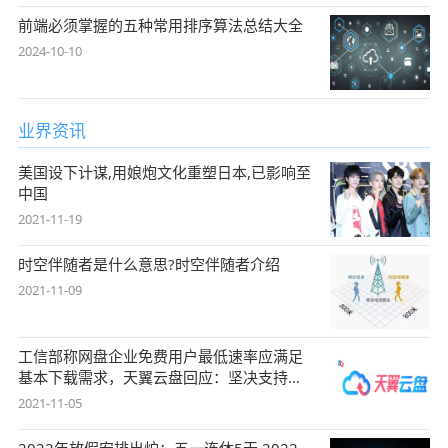
前端必须掌握的五种常用排序算法总结大全
2024-10-10
业界资讯
美国设下计谋,用娘炮文化重塑日本,已影响至
中国
2021-11-19
时空伴随者是什么意思?时空伴随者介绍
2021-11-09
工信部称网盘企业免费用户最低速率应满足
基本下载需求，天翼云盘回应：坚决支持，
始终
2021-11-05