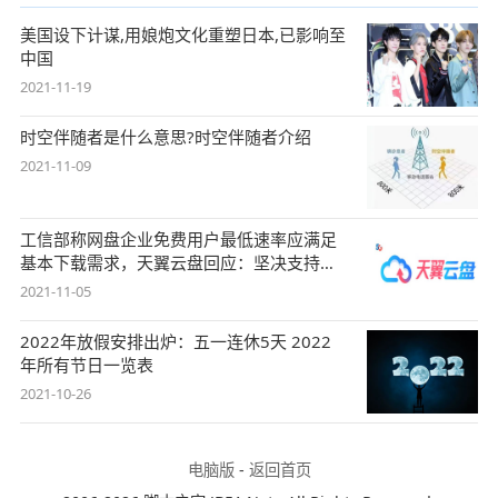
美国设下计谋,用娘炮文化重塑日本,已影响至
中国
2021-11-19
时空伴随者是什么意思?时空伴随者介绍
2021-11-09
工信部称网盘企业免费用户最低速率应满足
基本下载需求，天翼云盘回应：坚决支持，
始终
2021-11-05
2022年放假安排出炉：五一连休5天 2022
年所有节日一览表
2021-10-26
电脑版
-
返回首页