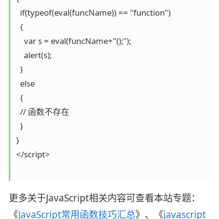
  if(typeof(eval(funcName)) == "function")

  {

    var s = eval(funcName+"();");

    alert(s);

  }

  else

  {

  // 函数不存在

  }

}

</script>

更多关于JavaScript相关内容可查看本站专题：
《
JavaScript常用函数技巧汇总
》、《
javascript