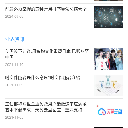
前端必须掌握的五种常用排序算法总结大全
2024-09-09
业界资讯
美国设下计谋,用娘炮文化重塑日本,已影响至
中国
2021-11-19
时空伴随者是什么意思?时空伴随者介绍
2021-11-09
工信部称网盘企业免费用户最低速率应满足
基本下载需求，天翼云盘回应：坚决支持，
始终
2021-11-05