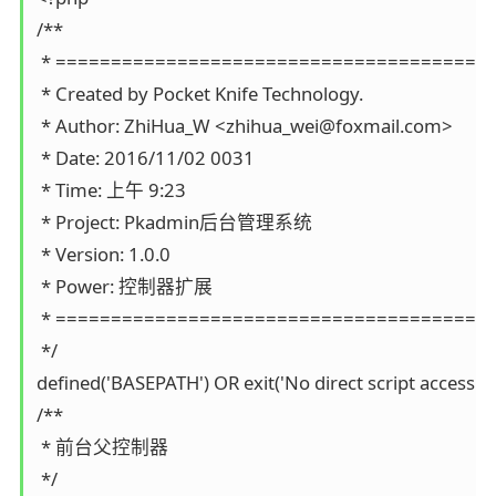
/**

 * ========================================
 * Created by Pocket Knife Technology.

 * Author: ZhiHua_W <zhihua_wei@foxmail.com>

 * Date: 2016/11/02 0031

 * Time: 上午 9:23

 * Project: Pkadmin后台管理系统

 * Version: 1.0.0

 * Power: 控制器扩展

 * ========================================
 */

defined('BASEPATH') OR exit('No direct script access all
/**

 * 前台父控制器

 */
