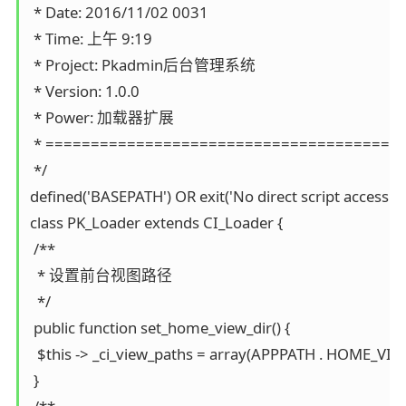
 * Date: 2016/11/02 0031

 * Time: 上午 9:19

 * Project: Pkadmin后台管理系统

 * Version: 1.0.0

 * Power: 加载器扩展

 * ========================================
 */

defined('BASEPATH') OR exit('No direct script access all
class PK_Loader extends CI_Loader {

 /**

  * 设置前台视图路径

  */

 public function set_home_view_dir() {

  $this -> _ci_view_paths = array(APPPATH . HOME_VIE
 }
