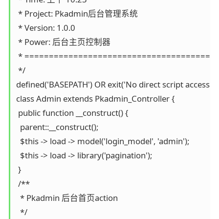
 * Project: Pkadmin后台管理系统

 * Version: 1.0.0

 * Power: 后台主页控制器

 * ========================================
 */

defined('BASEPATH') OR exit('No direct script access all
class Admin extends Pkadmin_Controller {

 public function __construct() {

  parent::__construct();

  $this -> load -> model('login_model', 'admin');

  $this -> load -> library('pagination');

 }

 /**

  * Pkadmin 后台首页action

  */
