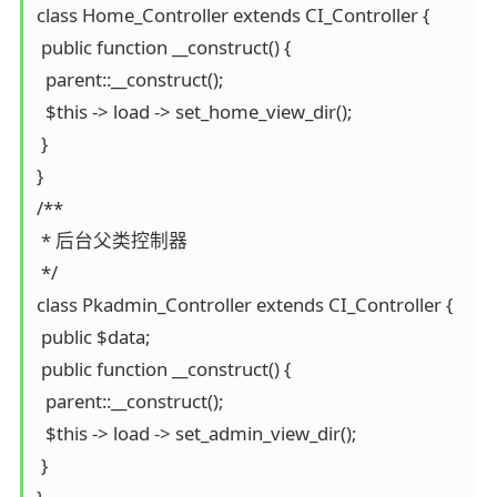
class Home_Controller extends CI_Controller {

 public function __construct() {

  parent::__construct();

  $this -> load -> set_home_view_dir();

 }

}

/**

 * 后台父类控制器

 */

class Pkadmin_Controller extends CI_Controller {

 public $data;

 public function __construct() {

  parent::__construct();

  $this -> load -> set_admin_view_dir();

 }
