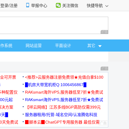
登录/注册
举报中心
关注微信
快捷导航
性选择
广告 商业广告，理
操作系统
网站运营
平面设计
其它
广告 商业广告，理
，企业可开票
<推荐>云服务器注册免费领★充值白拿$100
器
█机房大带宽机柜Q:1006456867█
多种配置仅
RAKsmart海外VPS,服务器低至7折★免费试
00元起
用★
RAKsmart海外VPS,服务器低至7折★免费试
解决方案
用★
【祥云网络】江苏多线BGP高防仅需399元
/天█
服务器租用/托管-域名空间/认准腾佑科技
30天免费试
▉脚本云▉ChatGPT专用服务器 最低仅需