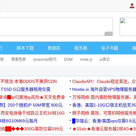
广告 商业广告，理
栏
脚本下载
数据库
服务器
电子书籍
效
黑客性质
javascript技巧
DOM
node.js
js其它
 不限流 本港DDOS不黑洞CDN
ClaudeAPI：Claude稳定直连
G1TSSD G口服务器租用仅需
Hostia.io 海外自营VPS物理服务
可免费测试
址查询▉ip归属地ip风险★天天免费查
万恒网络-国内高防物理服务器，
】250个随机IP 50M带宽 800元
99元/月起
香港、美国1-10G口宿主机低至35
-西安电信骨干线路云主机16核16G
微子网络 高效、可靠的网络服务
核8G10M69元每月
█华瑞云：香港/美国vps仅需0.6元
络██◆◆◆300G高防仅需599元
★31idc★香港云服务器2核4G★