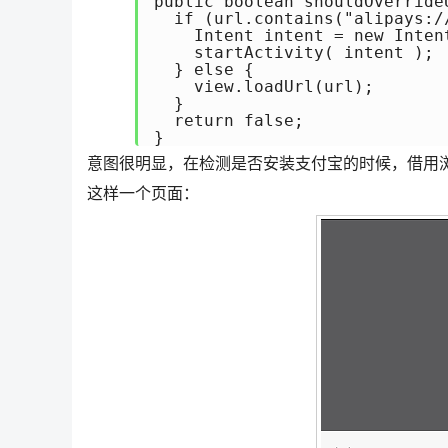
public boolean shouldOverride
  if (url.contains("alipays://
    Intent intent = new Inten
    startActivity( intent );

  } else {

    view.loadUrl(url);

  }

  return false;

}
意图很明显，在检测是否安装支付宝的时候，借用
这样一个页面：