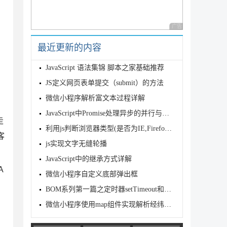
广告 商业广告，理性
最近更新的内容
JavaScript 语法集锦 脚本之家基础推荐
JS定义网页表单提交（submit）的方法
微信小程序解析富文本过程详解
JavaScript中Promise处理异步的并行与串行
走
利用js判断浏览器类型(是否为IE,Firefox,Opera浏览器)
客
js实现文字无缝轮播
JavaScript中的继承方式详解
A
微信小程序自定义底部弹出框
BOM系列第一篇之定时器setTimeout和setInterval
微信小程序使用map组件实现解析经纬度功能示例