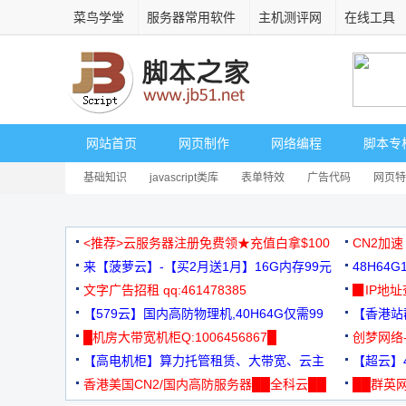
菜鸟学堂
服务器常用软件
主机测评网
在线工具
网站首页
网页制作
网络编程
脚本专
基础知识
javascript类库
表单特效
广告代码
网页特
<推荐>云服务器注册免费领★充值白拿$100
CN2加速
来【菠萝云】-【买2月送1月】16G内存99元
48H64
文字广告招租 qq:461478385
3000+
▉IP地
【579云】国内高防物理机,40H64G仅需99
【香港站群
元
█机房大带宽机柜Q:1006456867█
创梦网络
【高电机柜】算力托管租赁、大带宽、云主
88元/月
【超云】4
机
香港美国CN2/国内高防服务器██全科云██
██群英网