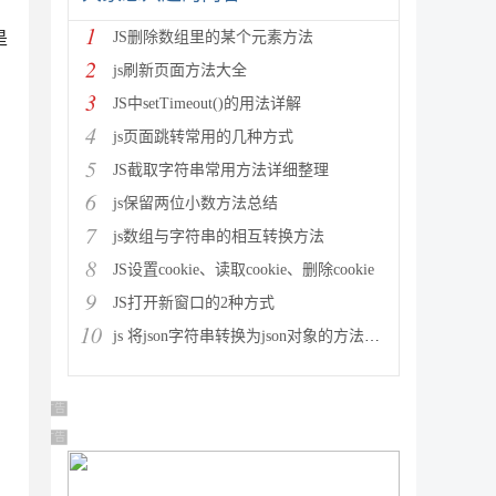
1
是
JS删除数组里的某个元素方法
2
js刷新页面方法大全
3
JS中setTimeout()的用法详解
4
js页面跳转常用的几种方式
5
JS截取字符串常用方法详细整理
6
js保留两位小数方法总结
7
js数组与字符串的相互转换方法
8
JS设置cookie、读取cookie、删除cookie
9
JS打开新窗口的2种方式
10
js 将json字符串转换为json对象的方法解析
广告 商业广告，理性选择
广告 商业广告，理性选择