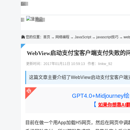
◆◆◆
广告 商业广告，理性选择
广告 商业广告，理性选择
广告 商业广告，理性选择
广告 商业广告，理性选择
广告 商业广告，理性选择
广告 商业广告，理性选择
广告 商业广告，理性选择
广告 商业广告，理性选择
广告 商业广告，理性选择
广告 商业广告，理性选择
您的位置：
首页
→
网络编程
→
JavaScript
→
javascript技巧
→ we
WebView启动支付宝客户端支付失败的
更新时间：2017年01月11日 10:59:13 作者：linkw_92
这篇文章主要介绍了WebView启动支付宝客户
GPT4.0+Midjou
【
如果你想靠AI
目前在做一个用App加载H5网页，然后在网页中