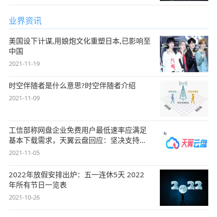
业界资讯
美国设下计谋,用娘炮文化重塑日本,已影响至
中国
2021-11-19
时空伴随者是什么意思?时空伴随者介绍
2021-11-09
工信部称网盘企业免费用户最低速率应满足
基本下载需求，天翼云盘回应：坚决支持，
始终
2021-11-05
2022年放假安排出炉：五一连休5天 2022
年所有节日一览表
2021-10-26