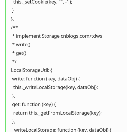
   this._setCookie(key, "", -1);

  }

 },

 /**

  * implement Storage cnblogs.com/tdws

  * write()

  * get()

  */

 LocalStorageUtil: {

  write: function (key, dataObj) {

   this._writeLocalStorage(key, dataObj);

  },

  get: function (key) {

   return this._getFromLocalStorage(key);

  },

  _writeLocalStorage: function (key, dataObj) {
