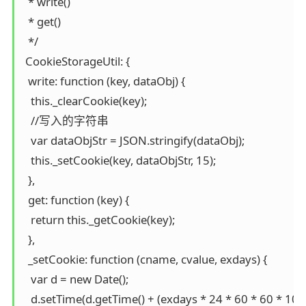
  * write()

  * get()

  */

 CookieStorageUtil: {

  write: function (key, dataObj) {

   this._clearCookie(key);

   //写入的字符串

   var dataObjStr = JSON.stringify(dataObj);

   this._setCookie(key, dataObjStr, 15);

  },

  get: function (key) {

   return this._getCookie(key);

  },

  _setCookie: function (cname, cvalue, exdays) {

   var d = new Date();

   d.setTime(d.getTime() + (exdays * 24 * 60 * 60 * 1000