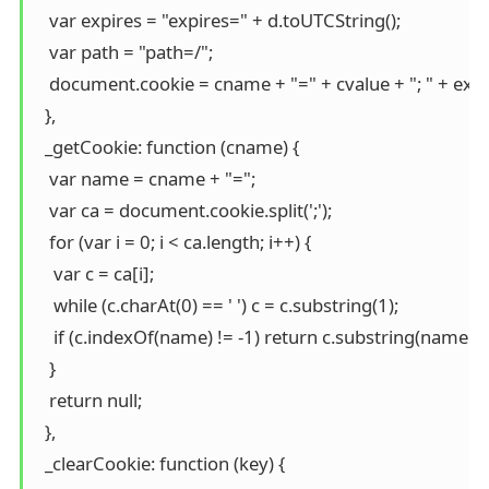
   var expires = "expires=" + d.toUTCString();

   var path = "path=/";

   document.cookie = cname + "=" + cvalue + "; " + expire
  },

  _getCookie: function (cname) {

   var name = cname + "=";

   var ca = document.cookie.split(';');

   for (var i = 0; i < ca.length; i++) {

    var c = ca[i];

    while (c.charAt(0) == ' ') c = c.substring(1);

    if (c.indexOf(name) != -1) return c.substring(name.len
   }

   return null;

  },

  _clearCookie: function (key) {
