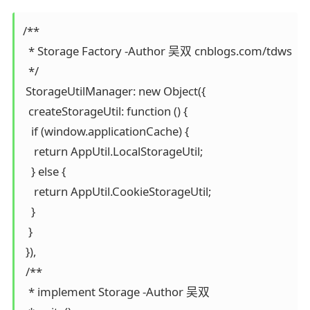
/**

  * Storage Factory -Author 吴双 cnblogs.com/tdws

  */

 StorageUtilManager: new Object({

  createStorageUtil: function () {

   if (window.applicationCache) {

    return AppUtil.LocalStorageUtil;

   } else {

    return AppUtil.CookieStorageUtil;

   }

  }

 }),

 /**

  * implement Storage -Author 吴双
