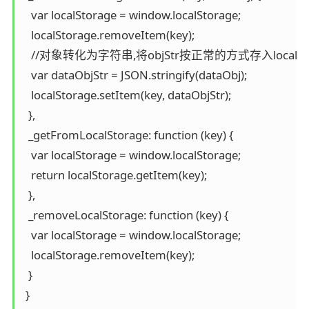
   var localStorage = window.localStorage;

   localStorage.removeItem(key);

   //对象转化为字符串,将objStr按正常的方式存入localSto
   var dataObjStr = JSON.stringify(dataObj);

   localStorage.setItem(key, dataObjStr);

  },

  _getFromLocalStorage: function (key) {

   var localStorage = window.localStorage;

   return localStorage.getItem(key);

  },

  _removeLocalStorage: function (key) {

   var localStorage = window.localStorage;

   localStorage.removeItem(key);

  }

 }