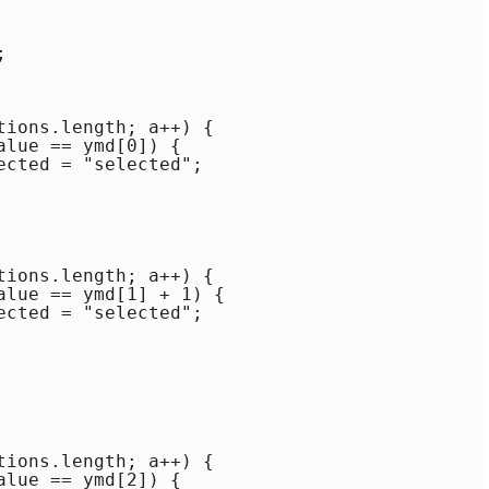


ions.length; a++) {

lue == ymd[0]) {

cted = "selected";

ions.length; a++) {

alue == ymd[1] + 1) {

cted = "selected";

ions.length; a++) {

lue == ymd[2]) {
