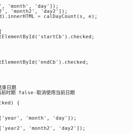
, 'month', 'day']);

2', 'month2', 'day2']);

d).innerHTML = calDayCount(s, e);



tElementById('startCb').checked;

tElementById('endCb').checked;

结束日期

使用当前时期 false-取消使用当前日期

ked) {

['year', 'month', 'day']);

['year2', 'month2', 'day2']);
