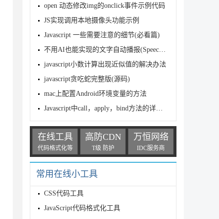
open 动态修改img的onclick事件示例代码
JS实现调用本地摄像头功能示例
Javascript 一些需要注意的细节(必看篇)
不用AI也能实现的文字自动播报(SpeechSynthesis文本实例合成)
javascript小数计算出现近似值的解决办法
javascript贪吃蛇完整版(源码)
mac上配置Android环境变量的方法
Javascript中call，apply，bind方法的详解与总结
在线工具
高防CDN
万恒网络
代码格式化等
T级 防护
IDC服务商
常用在线小工具
CSS代码工具
JavaScript代码格式化工具