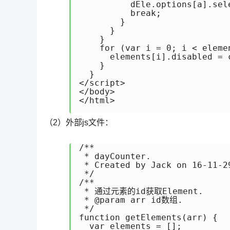
          dEle.options[a].sele
          break;

        }

      }

    }

    for (var i = 0; i < elemen
      elements[i].disabled = 
    }

  }

</script>

</body>

</html>

（2）外部js文件：
/**

 * dayCounter.

 * Created by Jack on 16-11-29
 */

/**

 * 通过元素的id获取Element.

 * @param arr id数组.

 */

function getElements(arr) {

  var elements = [];
