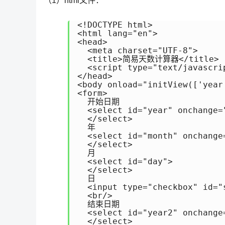
（1）html文件：
<!DOCTYPE html>

<html lang="en">

<head>

  <meta charset="UTF-8">

  <title>简易天数计算器</title>

  <script type="text/javascri
</head>

<body onload="initView(['year
<form>

  开始日期

  <select id="year" onchange="
  </select>

  年

  <select id="month" onchange=
  </select>

  月

  <select id="day">

  </select>

  日

  <input type="checkbox" id=
  <br/>

  结束日期

  <select id="year2" onchange=
  </select>
