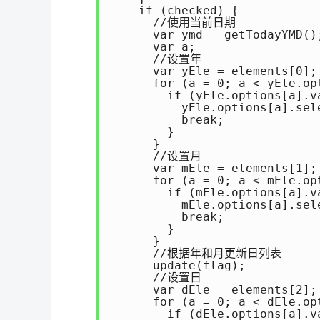
    if (checked) {

      //使用当前日期

      var ymd = getTodayYMD();
      var a;

      //设置年

      var yEle = elements[0];

      for (a = 0; a < yEle.opt
        if (yEle.options[a].va
          yEle.options[a].sele
          break;

        }

      }

      //设置月

      var mEle = elements[1];

      for (a = 0; a < mEle.opt
        if (mEle.options[a].v
          mEle.options[a].sele
          break;

        }

      }

      //根据年和月更新日列表

      update(flag);

      //设置日

      var dEle = elements[2];

      for (a = 0; a < dEle.opt
        if (dEle.options[a].va