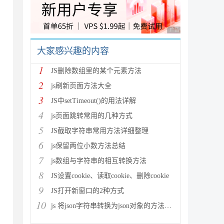
广告 商业广告，理性
大家感兴趣的内容
1
JS删除数组里的某个元素方法
2
js刷新页面方法大全
3
JS中setTimeout()的用法详解
4
js页面跳转常用的几种方式
5
JS截取字符串常用方法详细整理
6
js保留两位小数方法总结
7
js数组与字符串的相互转换方法
8
JS设置cookie、读取cookie、删除cookie
9
JS打开新窗口的2种方式
10
js 将json字符串转换为json对象的方法解析