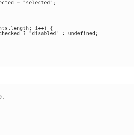
cted = "selected";

ts.length; i++) {

checked ? "disabled" : undefined;

.
