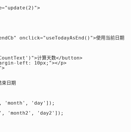
="update(2)">

"endCb" onclick="useTodayAsEnd()">使用当前日期

yCountText')">计算天数</button>

argin-left: 10px;"></p>

>

结束日期

 'month', 'day']);

', 'month2', 'day2']);
