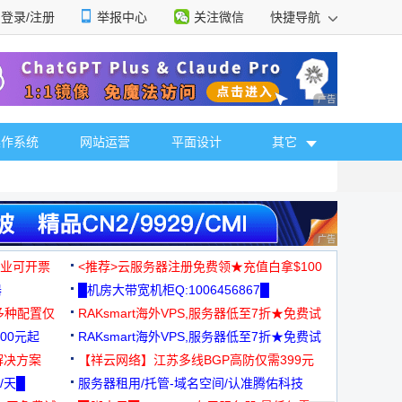
登录/注册
举报中心
关注微信
快捷导航
性选择
广告 商业广告，理
操作系统
网站运营
平面设计
其它
广告 商业广告，理
，企业可开票
<推荐>云服务器注册免费领★充值白拿$100
器
█机房大带宽机柜Q:1006456867█
多种配置仅
RAKsmart海外VPS,服务器低至7折★免费试
00元起
用★
RAKsmart海外VPS,服务器低至7折★免费试
解决方案
用★
【祥云网络】江苏多线BGP高防仅需399元
/天█
服务器租用/托管-域名空间/认准腾佑科技