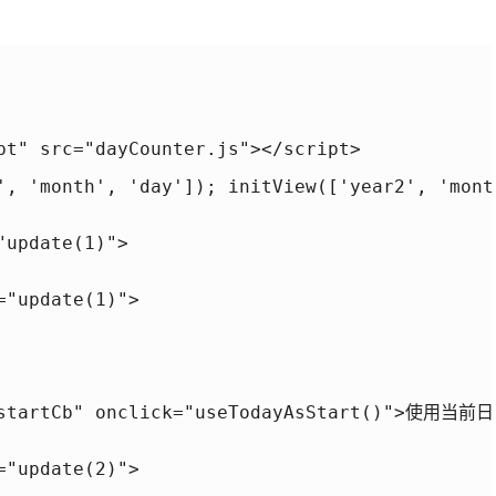
pt" src="dayCounter.js"></script>

', 'month', 'day']); initView(['year2', 'month
update(1)">

"update(1)">

"startCb" onclick="useTodayAsStart()">使用当前日
"update(2)">
