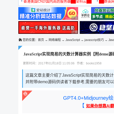
机
香港美国CN2/国内高防服务器██全科云██
██群英网
◆◆◆
广告 商业广告，理性选择
广告 商业广告，理性选择
您的位置：
首页
→
网络编程
→
JavaScript
→
javascript技巧
→ Jav
JavaScript实现简易的天数计算器实例【附demo
更新时间：2017年01月18日 11:05:06 作者：books1958
这篇文章主要介绍了JavaScript实现简易的天数计
并附带demo源码供读者下载参考,需要的朋友可
GPT4.0+Midjou
【
如果你想靠AI