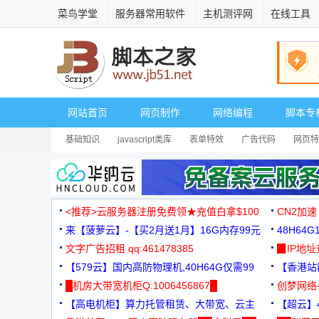
菜鸟学堂
服务器常用软件
主机测评网
在线工具
网站首页
网页制作
网络编程
脚本专
基础知识
javascript类库
表单特效
广告代码
网页特
<推荐>云服务器注册免费领★充值白拿$100
CN2加速
来【菠萝云】-【买2月送1月】16G内存99元
48H64
文字广告招租 qq:461478385
3000+
▉IP地
【579云】国内高防物理机,40H64G仅需99
【香港站群
元
█机房大带宽机柜Q:1006456867█
创梦网络
【高电机柜】算力托管租赁、大带宽、云主
88元/月
【超云】4