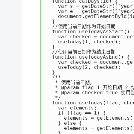
  function calDays(id) {

    var s = getDateStr(['year'
    var e = getDateStr(['year
    document.getElementById(i
  }

  //使用当前日期作为开始日期

  function useTodayAsStart() {
    var checked = document.ge
    useToday(1, checked);

  }

  //使用当前日期作为结束日期

  function useTodayAsEnd() {

    var checked = document.ge
    useToday(2, checked);

  }

  /**

   * 使用当前日期。

   * @param flag 1-开始日期 2-
   * @param checked true-
   */

  function useToday(flag, chec
    var elements;

    if (flag == 1) {

      elements = getElements(
    } else {

      elements = getElements(
    }
