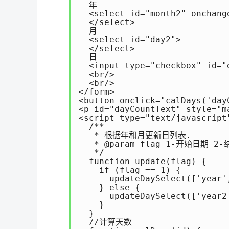
  年

  <select id="month2" onchange
  </select>

  月

  <select id="day2">

  </select>

  日

  <input type="checkbox" id=
  <br/>

  <br/>

</form>

<button onclick="calDays('da
<p id="dayCountText" style="m
<script type="text/javascript"
  /**

   * 根据年和月更新日列表.

   * @param flag 1-开始日期 2-
   */

  function update(flag) {

    if (flag == 1) {

      updateDaySelect(['year',
    } else {

      updateDaySelect(['year2
    }

  }

  //计算天数
