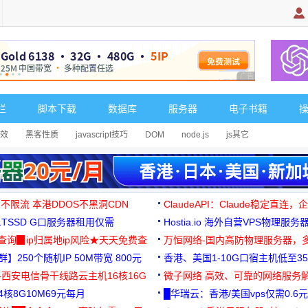
广告 商业广告，理
栏
脚本下载
数据库
服务器
电子书籍
效
黑客性质
javascript技巧
DOM
node.js
js其它
 不限流 本港DDOS不黑洞CDN
ClaudeAPI：Claude稳定直连
G1TSSD G口服务器租用仅需
Hostia.io 海外自营VPS物理服务
可免费测试
址查询▉ip归属地ip风险★天天免费查
万恒网络-国内高防物理服务器，
】250个随机IP 50M带宽 800元
99元/月起
香港、美国1-10G口宿主机低至35
-西安电信骨干线路云主机16核16G
微子网络 高效、可靠的网络服务
核8G10M69元每月
█华瑞云：香港/美国vps仅需0.6元