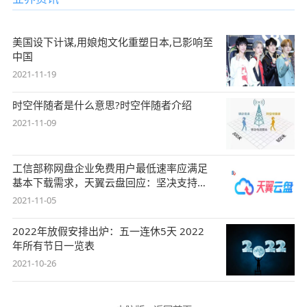
美国设下计谋,用娘炮文化重塑日本,已影响至
中国
2021-11-19
时空伴随者是什么意思?时空伴随者介绍
2021-11-09
工信部称网盘企业免费用户最低速率应满足
基本下载需求，天翼云盘回应：坚决支持，
始终
2021-11-05
2022年放假安排出炉：五一连休5天 2022
年所有节日一览表
2021-10-26