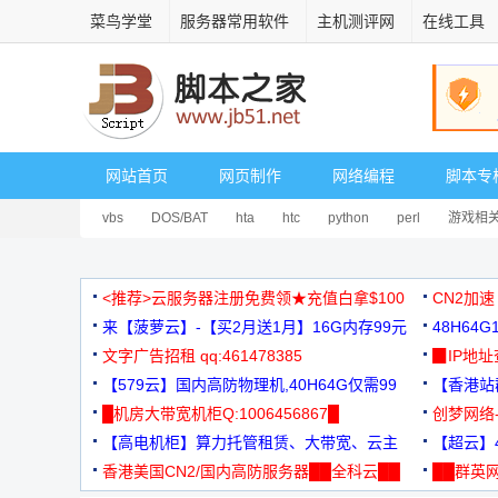
菜鸟学堂
服务器常用软件
主机测评网
在线工具
网站首页
网页制作
网络编程
脚本专
vbs
DOS/BAT
hta
htc
python
perl
游戏相
<推荐>云服务器注册免费领★充值白拿$100
CN2加速
来【菠萝云】-【买2月送1月】16G内存99元
48H64
文字广告招租 qq:461478385
3000+
▉IP地
【579云】国内高防物理机,40H64G仅需99
【香港站群
元
█机房大带宽机柜Q:1006456867█
创梦网络
【高电机柜】算力托管租赁、大带宽、云主
88元/月
【超云】4
机
香港美国CN2/国内高防服务器██全科云██
██群英网