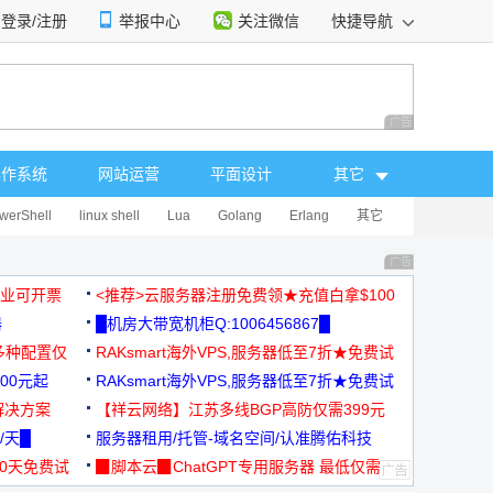
登录/注册
举报中心
关注微信
快捷导航
性选择
广告 商业广告，理
操作系统
网站运营
平面设计
其它
werShell
linux shell
Lua
Golang
Erlang
其它
广告 商业广告，理
，企业可开票
<推荐>云服务器注册免费领★充值白拿$100
器
█机房大带宽机柜Q:1006456867█
多种配置仅
RAKsmart海外VPS,服务器低至7折★免费试
00元起
用★
RAKsmart海外VPS,服务器低至7折★免费试
解决方案
用★
【祥云网络】江苏多线BGP高防仅需399元
/天█
服务器租用/托管-域名空间/认准腾佑科技
30天免费试
▉脚本云▉ChatGPT专用服务器 最低仅需