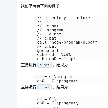
我们来看看下面的例子：
// directory structure

// c:

// -c.bat

// -program

//  -d.bat

// c.bat

call "%cd%\program\d.bat"

// d.bat

@echo off

echo cd = %cd%

echo dp0 = %~dp0
直接运行
，结果为
d.bat
cd = C:\program

dp0 = C:\program\
直接运行
，结果为
c.bat
cd = C:\

dp0 = C:\program\