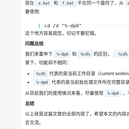
现在
和
不在同一个盘符了，从
e.bat
f.bat
要使用:
cd /d "%~dp0"
这个地方容易疏忽，切记不要犯错。
问题总结
我们来重申下
和
的区别，
%~dp0
%cd%
%cd%
景下，功能却不相同：
代表的是当前工作目录（current working d
%cd%
代表的是当前批处理文件所在完整目录（the batc
%~dp0
从目前我们的使用情况来看，尽量使用
，
%~dp0
总结
以上就是这篇文章的全部内容了，希望本文的内容
言交流。