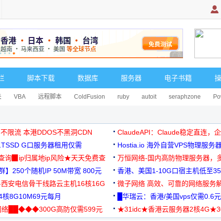
广告 商业广告，理
栏
脚本下载
数据库
服务器
电子书籍
关
VBA
远程脚本
ColdFusion
ruby
autoit
seraphzone
Po
 不限流 本港DDOS不黑洞CDN
ClaudeAPI：Claude稳定直连
G1TSSD G口服务器租用仅需
Hostia.io 海外自营VPS物理服务
可免费测试
址查询▉ip归属地ip风险★天天免费查
万恒网络-国内高防物理服务器，
】250个随机IP 50M带宽 800元
99元/月起
香港、美国1-10G口宿主机低至35
-西安电信骨干线路云主机16核16G
微子网络 高效、可靠的网络服务
核8G10M69元每月
█华瑞云：香港/美国vps仅需0.6元
络██◆◆◆300G高防仅需599元
★31idc★香港云服务器2核4G★