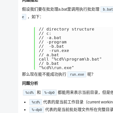
问题描述
假设我们要在批处理a.bat里调用执行批处理
b.bat
，如下：
e
// directory structure

// c:

// -a.bat

// -program

//  -b.bat

//  -run.exe

// a.bat

call "%cd%\program\b.bat"

// b.bat

"%cd%\run.exe"
那么现在能不能成功执行
呢？
run.exe
问题分析
和
都能用来表示当前目录，但是
%cd%
%~dp0
代表的是当前工作目录（current working d
%cd%
代表的是当前批处理文件所在完整目录（the batc
%~dp0