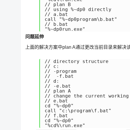
// plan B

// using %~dp0 directly

// a.bat

call "%~dp0program\b.bat"

// b.bat

"%~dp0run.exe"
问题延伸
上面的解决方案中plan A通过更改当前目录来
// directory structure

// c:

// -program

//  -f.bat

// d:

// -e.bat

// plan A

// change the current working 
// e.bat

cd "%~dp0"

call "c:\program\f.bat"

// f.bat

cd "%~dp0"

"%cd%\run.exe"