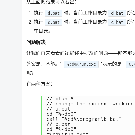
从上面的结果可以看出：
执行
时，当前工作目录为
所
d.bat
d.bat
执行
时，当前工作目录为
所
c.bat
c.bat
在目录。
问题解决
让我们再来看看问题描述中提及的问题——能不能
答案是：不能。“
”表示的是“
%cd%\run.exe
C:
呢？
有两种方案：
// plan A

// change the current working 
// a.bat

cd "%~dp0"

call "%cd%\program\b.bat"

// b.bat

cd "%~dp0"

"%cd%\run.exe"
