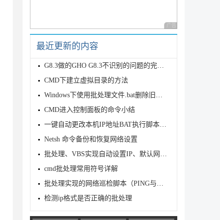
广告 商业广告，理性
最近更新的内容
G8.3做的GHO G8.3不识别的问题的完美解决方案！
CMD下建立虚拟目录的方法
Windows下使用批处理文件.bat删除旧文件
CMD进入控制面板的命令小结
一键自动更改本机IP地址BAT执行脚本 非常好用
Netsh 命令备份和恢复网络设置
批处理、VBS实现自动设置IP、默认网关、DNS、WINS、IE代理(全)
cmd批处理常用符号详解
批处理实现的网络巡检脚本（PING与端口扫描）
检测ip格式是否正确的批处理