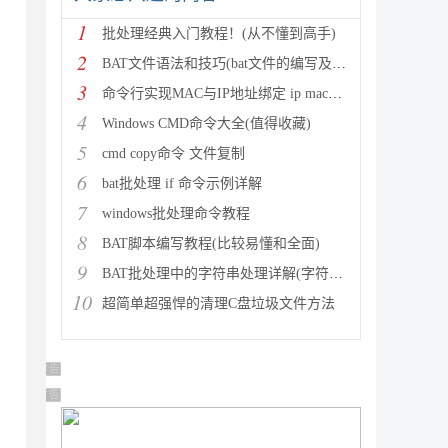
1
批处理经典入门教程！(从不懂到高手)
2
BAT文件语法和技巧(bat文件的编写及使用)
3
命令行实现MAC与IP地址绑定 ip mac绑定 如何绑定m
4
Windows CMD命令大全(值得收藏)
5
cmd copy命令 文件复制
6
bat批处理 if 命令示例详解
7
windows批处理命令教程
8
BAT脚本编写教程(比较易懂和全面)
9
BAT批处理中的字符串处理详解(字符串截取)
10
超简单超强悍的清理C盘垃圾文件方法
广告 商业广告，理性选择
广告 商业广告，理性选择