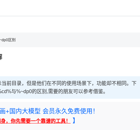
用◆
~dp0区别
解
用来表示当前目录，但是他们在不同的使用场景下，功能却不相同。下
d%与%~dp0的区别,需要的朋友可以参考借鉴。
rney绘画+国内大模型 会员永久免费使用！
】
翻身，你先需要一个靠谱的工具！