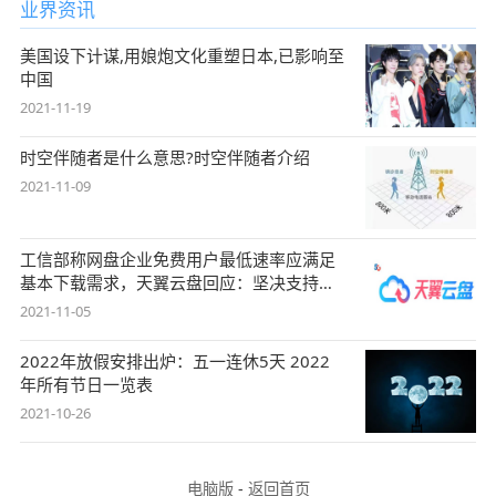
业界资讯
美国设下计谋,用娘炮文化重塑日本,已影响至
中国
2021-11-19
时空伴随者是什么意思?时空伴随者介绍
2021-11-09
工信部称网盘企业免费用户最低速率应满足
基本下载需求，天翼云盘回应：坚决支持，
始终
2021-11-05
2022年放假安排出炉：五一连休5天 2022
年所有节日一览表
2021-10-26
电脑版
-
返回首页