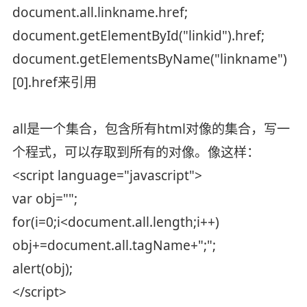
document.all.linkname.href;
document.getElementById("linkid").href;
document.getElementsByName("linkname")
[0].href来引用
all是一个集合，包含所有html对像的集合，写一
个程式，可以存取到所有的对像。像这样：
<script language="javascript">
var obj="";
for(i=0;i<document.all.length;i++)
obj+=document.all.tagName+";";
alert(obj);
</script>