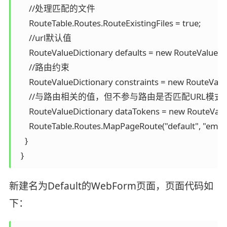
      //处理匹配的文件

      RouteTable.Routes.RouteExistingFiles = true;

      //url默认值

      RouteValueDictionary defaults = new RouteValueDict
      //路由约束

      RouteValueDictionary constraints = new RouteValueDi
      //与路由相关的值，但不参与路由是否匹配URL模式

      RouteValueDictionary dataTokens = new RouteValueD
      RouteTable.Routes.MapPageRoute("default", "employ
    }

  }
新建名为Default的WebForm页面，页面代码如
下：