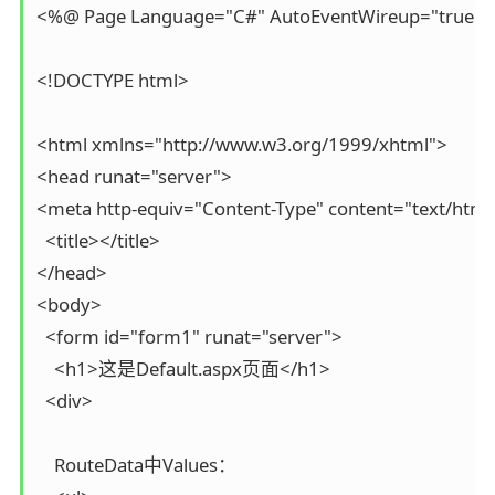
<%@ Page Language="C#" AutoEventWireup="true" Cod
<!DOCTYPE html>

<html xmlns="http://www.w3.org/1999/xhtml">

<head runat="server">

<meta http-equiv="Content-Type" content="text/html; 
  <title></title>

</head>

<body>

  <form id="form1" runat="server">

    <h1>这是Default.aspx页面</h1>

  <div>

    RouteData中Values：
