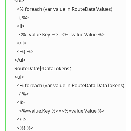
    <ul>

      <% foreach (var value in RouteData.Values)

        { %>

      <li>

        <%=value.Key %>=<%=value.Value %>

      </li>

      <%} %>

    </ul>

    RouteData中DataTokens：

    <ul>

      <% foreach (var value in RouteData.DataTokens)

        { %>

      <li>

        <%=value.Key %>=<%=value.Value %>

      </li>

      <%} %>
