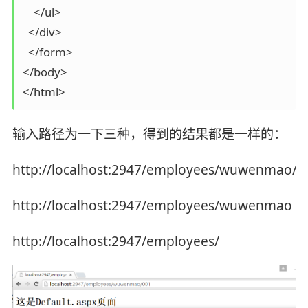
    </ul>

  </div>

  </form>

</body>

输入路径为一下三种，得到的结果都是一样的：
http://localhost:2947/employees/wuwenmao/0
http://localhost:2947/employees/wuwenmao
http://localhost:2947/employees/