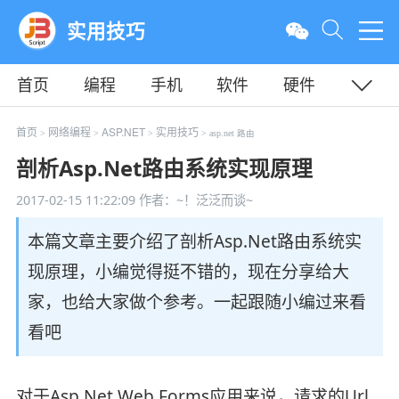
实用技巧
首页
编程
手机
软件
硬件
教程
平面
服务器
首页
网络编程
ASP.NET
实用技巧
>
>
>
> asp.net 路由
剖析Asp.Net路由系统实现原理
2017-02-15 11:22:09
作者：~！泛泛而谈~
本篇文章主要介绍了剖析Asp.Net路由系统实
现原理，小编觉得挺不错的，现在分享给大
家，也给大家做个参考。一起跟随小编过来看
看吧
对于Asp.Net Web Forms应用来说，请求的Url