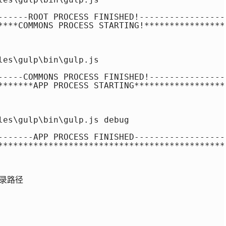
------ROOT PROCESS FINISHED!------------------
****COMMONS PROCESS STARTING!*****************
es\gulp\bin\gulp.js

-----COMMONS PROCESS FINISHED!----------------
*******APP PROCESS STARTING*******************
les\gulp\bin\gulp.js debug

-------APP PROCESS FINISHED-------------------
**********************************************
录路径
