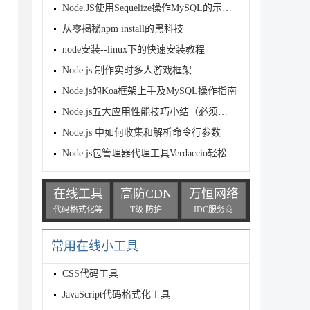
Node.JS使用Sequelize操作MySQL的示例代码
从零揭秘npm install的黑科技
according the tips.

node安装--linux下的快速安装教程
Node.js 制作实时多人游戏框架
应相应的自动化构建脚本命令

Node.js的Koa框架上手及MySQL操作指南
Node.js五大应用性能技巧小结（必须收藏）
Node.js 中如何收集和解析命令行参数
Node.js包管理器代理工具Verdaccio轻松创建管理本地npm包仓库
在线工具
高防CDN
万恒网络
代码格式化等
T级 防护
IDC服务商
常用在线小工具
CSS代码工具
JavaScript代码格式化工具