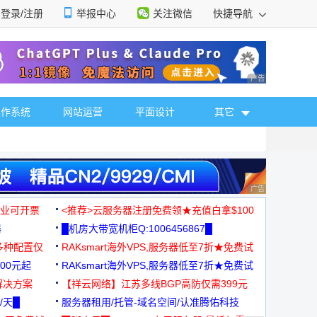
登录/注册
举报中心
关注微信
快捷导航
性选择
广告 商业广告，理
操作系统
网站运营
平面设计
其它
广告 商业广告，理
，企业可开票
<推荐>云服务器注册免费领★充值白拿$100
器
█机房大带宽机柜Q:1006456867█
多种配置仅
RAKsmart海外VPS,服务器低至7折★免费试
00元起
用★
RAKsmart海外VPS,服务器低至7折★免费试
解决方案
用★
【祥云网络】江苏多线BGP高防仅需399元
/天█
服务器租用/托管-域名空间/认准腾佑科技