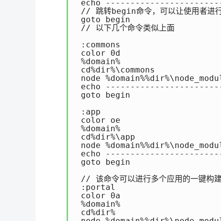
 echo -----------------------
 // 跳转begin命令，可以让使用者进
 goto begin

 // 以下几个命令类似上面

 :commons

 color 0d

 %domain%

 cd%dir%\commons

 node %domain%%dir%\node_modul
 echo -----------------------
 goto begin

 :app

 color oe

 %domain%

 cd%dir%\app

 node %domain%%dir%\node_modu
 echo -----------------------
 goto begin

 // 该命令可以进行多个应用的一键构建
 :portal

 color 0a

 %domain%

 cd%dir%

 node %domain%%dir%\node_modul