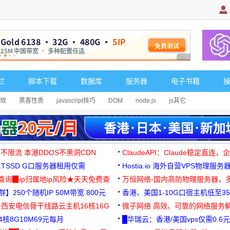
广告 商业广告，理
栏
脚本下载
数据库
服务器
电子书籍
效
黑客性质
javascript技巧
DOM
node.js
js其它
 不限流 本港DDOS不黑洞CDN
ClaudeAPI：Claude稳定直连
G1TSSD G口服务器租用仅需
Hostia.io 海外自营VPS物理服务
可免费测试
址查询▉ip归属地ip风险★天天免费查
万恒网络-国内高防物理服务器，
】250个随机IP 50M带宽 800元
99元/月起
香港、美国1-10G口宿主机低至35
-西安电信骨干线路云主机16核16G
微子网络 高效、可靠的网络服务
核8G10M69元每月
█华瑞云：香港/美国vps仅需0.6元