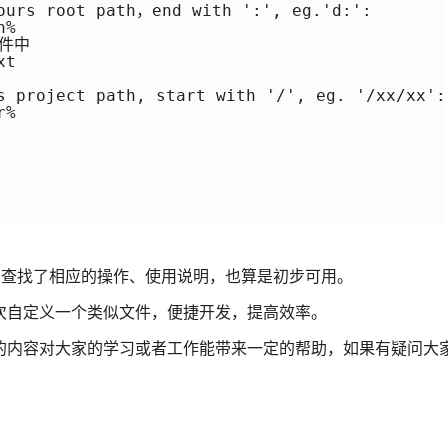
ours root path，end with ':', eg.'d:':

%

件中

t

s project path, start with '/', eg. '/xx/xx':

%

时间查找了相应的操作、使用说明，也算是初步可用。
次自定义一个类似文件，便捷开发，提高效率。
的内容对大家的学习或者工作能带来一定的帮助，如果有疑问大