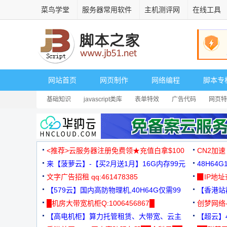
菜鸟学堂
服务器常用软件
主机测评网
在线工具
网站首页
网页制作
网络编程
脚本专
基础知识
javascript类库
表单特效
广告代码
网页特
<推荐>云服务器注册免费领★充值白拿$100
CN2加速
来【菠萝云】-【买2月送1月】16G内存99元
48H64
文字广告招租 qq:461478385
3000+
▉IP地
【579云】国内高防物理机,40H64G仅需99
【香港站群
元
█机房大带宽机柜Q:1006456867█
创梦网络
【高电机柜】算力托管租赁、大带宽、云主
88元/月
【超云】4