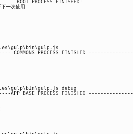
------ROOT PROCESS FINISHED!------------------
行下一次使用

es\gulp\bin\gulp.js

-----COMMONS PROCESS FINISHED!----------------
les\gulp\bin\gulp.js debug

----APP_BASE PROCESS FINISHED!----------------


es\gulp\bin\gulp.js
