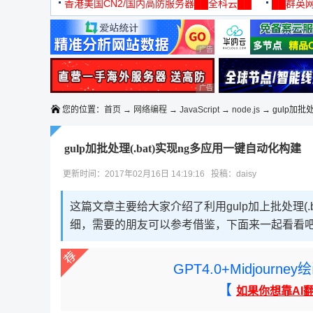
机
香港美国CN2/国内高防服务器██全科云██
██群英网
◆◆◆
广告 商业广告，理性选择
广告 商业广告，理性选择
您的位置：
首页
→
网络编程
→
JavaScript
→
node.js
→ gulp加
gulp加批处理(.bat)实现ng多应用一键自动化构建
更新时间：2017年02月16日 14:19:16 投稿：daisy
这篇文章主要给大家介绍了利用gulp加上批处理(
细，需要的朋友可以参考借鉴，下面来一起看看
GPT4.0+Midjou
【
如果你想靠AI