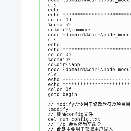
 cls

 echo -----------------------
 echo ***********************
 color 0d

 %domain%

 cd%dir%\commons

 node %domain%%dir%\node_modul
 cls

 echo -----------------------
 echo ***********************
 color 0e

 %domain%

 cd%dir%\app

 node %domain%%dir%\node_modu
 cls

 echo -----------------------
 echo ***********************
 color 0f

 goto begin

 // modify命令用于修改盘符及项目目
 :modify

 // 删除config文件

 del run_config.txt

 // '/p'会暂停当前命令

 // 此处主要用于获取用户输入
