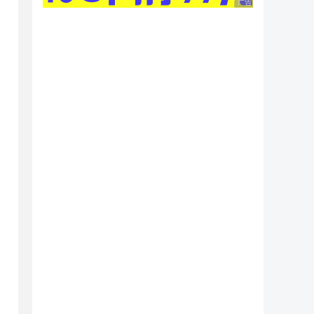
广告 商业广告，理性
----------

**********

----------

**********

----------

**********
