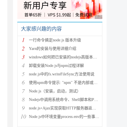
广告 商业广告，理性
大家感兴趣的内容
1
一行命令搞定node.js 版本升级
2
Yarn的安装与使用详细介绍
3
windows如何把已安装的nodejs高版本降级为低版本(
4
卸载安装Node.js与npm过程详解
5
node.js中的fs.writeFileSync方法使用说
6
使用npm命令提示: ''npm'' 不是内部或外部命令,也
7
Node.js（安装，启动，测试）
：
8
Nodejs中调用系统命令、Shell脚本和Python脚本
9
node.js+Ajax实现获取HTTP服务器返回数据
10
Node.js中环境变量process.env的一些事详解