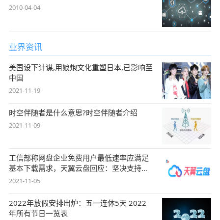
2010-04-04
业界资讯
美国设下计谋,用娘炮文化重塑日本,已影响至
中国
2021-11-19
时空伴随者是什么意思?时空伴随者介绍
2021-11-09
工信部称网盘企业免费用户最低速率应满足
基本下载需求，天翼云盘回应：坚决支持，
始终
2021-11-05
2022年放假安排出炉：五一连休5天 2022
年所有节日一览表