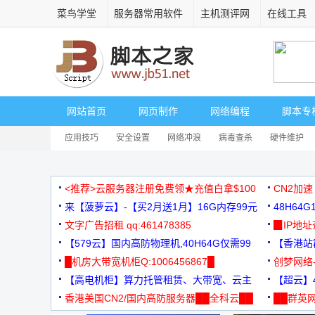
菜鸟学堂
服务器常用软件
主机测评网
在线工具
网站首页
网页制作
网络编程
脚本专
应用技巧
安全设置
网络冲浪
病毒查杀
硬件维护
<推荐>云服务器注册免费领★充值白拿$100
CN2加速
来【菠萝云】-【买2月送1月】16G内存99元
48H64
文字广告招租 qq:461478385
3000+
▉IP地
【579云】国内高防物理机,40H64G仅需99
【香港站群
元
█机房大带宽机柜Q:1006456867█
创梦网络
【高电机柜】算力托管租赁、大带宽、云主
88元/月
【超云】4
机
香港美国CN2/国内高防服务器██全科云██
██群英网