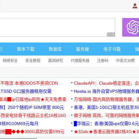
广告 商业广告，理
栏
脚本下载
数据库
服务器
电子书籍
网络安全
安全教程
漏洞研究
代理服务器
注册码
中英文对照
 不限流 本港DDOS不黑洞CDN
ClaudeAPI：Claude稳定直连
G1TSSD G口服务器租用仅需
Hostia.io 海外自营VPS物理服务
可免费测试
址查询▉ip归属地ip风险★天天免费查
万恒网络-国内高防物理服务器，
】250个随机IP 50M带宽 800元
99元/月起
香港、美国1-10G口宿主机低至35
-西安电信骨干线路云主机16核16G
微子网络 高效、可靠的网络服务
核8G10M69元每月
█华瑞云：香港/美国vps仅需0.6元
络██◆◆◆300G高防仅需599元
★31idc★香港云服务器2核4G★