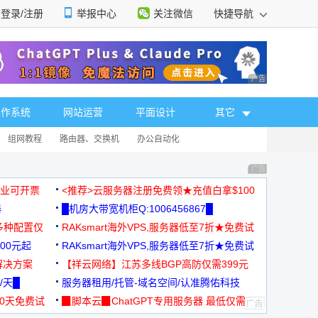
登录/注册
举报中心
关注微信
快捷导航
性选择
广告 商业广告，理
操作系统
网站运营
平面设计
其它
组网教程
路由器、交换机
办公自动化
广告 商业广告，理
，企业可开票
<推荐>云服务器注册免费领★充值白拿$100
器
█机房大带宽机柜Q:1006456867█
多种配置仅
RAKsmart海外VPS,服务器低至7折★免费试
00元起
用★
RAKsmart海外VPS,服务器低至7折★免费试
解决方案
用★
【祥云网络】江苏多线BGP高防仅需399元
/天█
服务器租用/托管-域名空间/认准腾佑科技
30天免费试
▉脚本云▉ChatGPT专用服务器 最低仅需