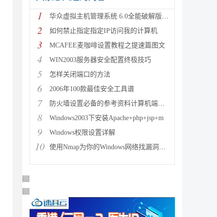
1
华众虚拟主机管理系统 6.0全能破解版+教程
2
如何禁止指定指定IP访问我的计算机
3
MCAFEE麦咖啡设置教程之提速篇图文
4
WIN2003服务器安全配置终极技巧
5
怎样关闭端口的方法
6
2006年100款最佳安全工具谱
7
防火墙设置必备的参考资料计算机端口详细列表
8
Windows2003下安装Apache+php+jsp+m
9
Windows权限设置详解
10
使用Nmap为你的Windows网络找漏洞的图文分析
广告 商业广告，理性选择
广告 商业广告，理性选择