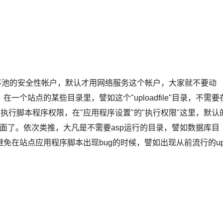
序池的安全性帐户，默认才用网络服务这个帐户，大家就不要动
个站点的某些目录里，譬如这个"uploadfile"目录，不需要
执行脚本程序权限，在"应用程序设置"的"执行权限"这里，默认
页面了。依次类推，大凡是不需要asp运行的目录，譬如数据库目
免在站点应用程序脚本出现bug的时候，譬如出现从前流行的up
。