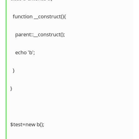
  function __construct(){

    parent::__construct();

    echo 'b';

  }

}

$test=new b();
