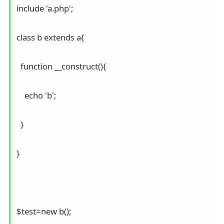
include 'a.php';

class b extends a{

  function __construct(){

    echo 'b';

  }

}

$test=new b();
