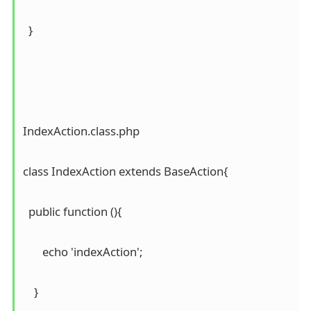
  }

IndexAction.class.php

class IndexAction extends BaseAction{

  public function (){

       echo 'indexAction';

    }
