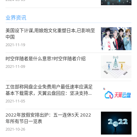
业界资讯
美国设下计谋,用娘炮文化重塑日本,已影响至
中国
2021-11-19
时空伴随者是什么意思?时空伴随者介绍
2021-11-09
工信部称网盘企业免费用户最低速率应满足
基本下载需求，天翼云盘回应：坚决支持，
始终
2021-11-05
2022年放假安排出炉：五一连休5天 2022
年所有节日一览表
2021-10-26