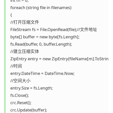
  int m = 0;

  foreach (string file in filenames)

  {

  //打开压缩文件

  FileStream fs = File.OpenRead(file);//文件地址

  byte[] buffer = new byte[fs.Length];

  fs.Read(buffer, 0, buffer.Length);

  //建立压缩实体

  ZipEntry entry = new ZipEntry(fileName[m].ToStrin
  //时间

  entry.DateTime = DateTime.Now;

  //空间大小

  entry.Size = fs.Length;

  fs.Close();

  crc.Reset();

  crc.Update(buffer);
