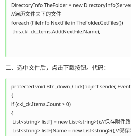
 DirectoryInfo TheFolder = new DirectoryInfo(Server.M
 //遍历文件夹下的文件

 foreach (FileInfo NextFile in TheFolder.GetFiles())

  this.ckl_ck.Items.Add(NextFile.Name);

二、选中文件后，点击下载按钮。代码：
 protected void Btn_down_Click(object sender, EventArg
 {

 if (ckl_ck.Items.Count > 0)

 {

  List<string> listFJ = new List<string>();//保存附件路径

  List<string> listFJName = new List<string>();//保