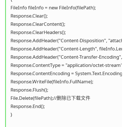
 FileInfo fileInfo = new FileInfo(filePath);

 Response.Clear();

 Response.ClearContent();

 Response.ClearHeaders();

 Response.AddHeader("Content-Disposition", "attachme
 Response.AddHeader("Content-Length", fileInfo.Length
 Response.AddHeader("Content-Transfer-Encoding", "bi
 Response.ContentType = "application/octet-stream";

 Response.ContentEncoding = System.Text.Encoding.G
 Response.WriteFile(fileInfo.FullName);

 Response.Flush();

 File.Delete(filePath);//删除已下载文件

 Response.End();

 }
