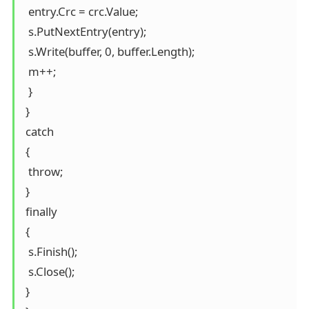
  entry.Crc = crc.Value;

  s.PutNextEntry(entry);

  s.Write(buffer, 0, buffer.Length);

  m++;

  }

 }

 catch

 {

  throw;

 }

 finally

 {

  s.Finish();

  s.Close();

 }
