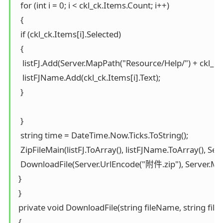
  for (int i = 0; i < ckl_ck.Items.Count; i++)

  {

  if (ckl_ck.Items[i].Selected)

  {

   listFJ.Add(Server.MapPath("Resource/Help/") + ckl_ck.I
   listFJName.Add(ckl_ck.Items[i].Text);

  }

  }

  string time = DateTime.Now.Ticks.ToString();

  ZipFileMain(listFJ.ToArray(), listFJName.ToArray(), 
  DownloadFile(Server.UrlEncode("附件.zip"), Server.M
 }

 }

 private void DownloadFile(string fileName, string fileP
 {
