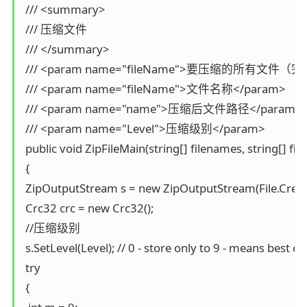
 /// <summary>

 /// 压缩文件

 /// </summary>

 /// <param name="fileName">要压缩的所有文件（完全
 /// <param name="fileName">文件名称</param>

 /// <param name="name">压缩后文件路径</param>

 /// <param name="Level">压缩级别</param>

 public void ZipFileMain(string[] filenames, string[] fil
 {

 ZipOutputStream s = new ZipOutputStream(File.Creat
 Crc32 crc = new Crc32();

 //压缩级别

 s.SetLevel(Level); // 0 - store only to 9 - means best c
 try

 {
