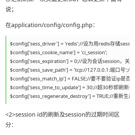
说；
在application/config/config.php：
$config['sess_driver'] = 'redis';//设为用redis存储session
$config['sess_cookie_name'] = 'ci_session';

$config['sess_expiration'] = 0;//设为会话sess
$config['sess_save_path'] = 'tcp://127.0.0.1:端口号';//
$config['sess_match_ip'] = FALSE;//要不要验证ip是否
$config['sess_time_to_update'] = 30;//超30秒即刷新sid
<2>session id的刷新及session的过期时间区
分：