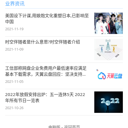
业界资讯
美国设下计谋,用娘炮文化重塑日本,已影响至
中国
2021-11-19
时空伴随者是什么意思?时空伴随者介绍
2021-11-09
工信部称网盘企业免费用户最低速率应满足
基本下载需求，天翼云盘回应：坚决支持，
始终
2021-11-05
2022年放假安排出炉：五一连休5天 2022
年所有节日一览表
2021-10-26
电脑版
-
返回首页