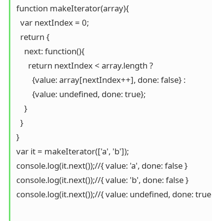
function makeIterator(array){

  var nextIndex = 0;

  return {

    next: function(){

      return nextIndex < array.length ?

        {value: array[nextIndex++], done: false} :

        {value: undefined, done: true};

    }

  }

}

var it = makeIterator(['a', 'b']);

console.log(it.next());//{ value: 'a', done: false }

console.log(it.next());//{ value: 'b', done: false }

console.log(it.next());//{ value: undefined, done: true }
