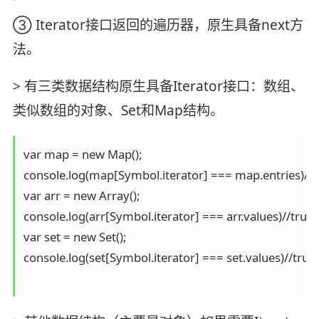
③ Iterator接口返回的遍历器，原生具备next方
法。
> 有三类数据结构原生具备Iterator接口：数组、
类似数组的对象、Set和Map结构。
var map = new Map();

console.log(map[Symbol.iterator] === map.entries)//tr
var arr = new Array();

console.log(arr[Symbol.iterator] === arr.values)//true

var set = new Set();

console.log(set[Symbol.iterator] === set.values)//true
