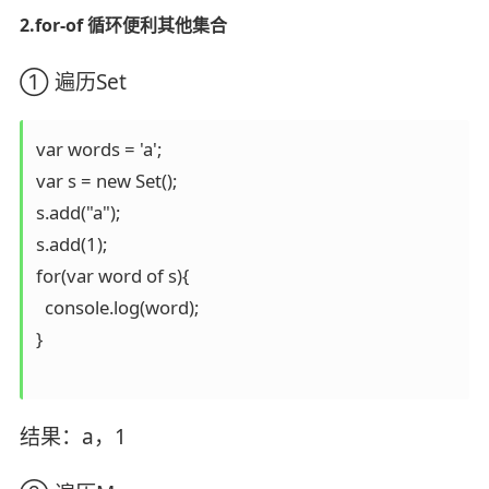
2.for-of 循环便利其他集合
① 遍历Set
var words = 'a';

var s = new Set();

s.add("a");

s.add(1);

for(var word of s){

  console.log(word);

}

结果：a，1