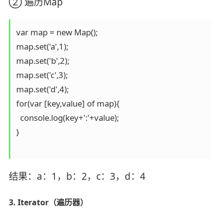
② 遍历Map
var map = new Map();

map.set('a',1);

map.set('b',2);

map.set('c',3);

map.set('d',4);

for(var [key,value] of map){

  console.log(key+':'+value);

}

结果：a：1，b：2，c：3，d：4
3. Iterator（遍历器）