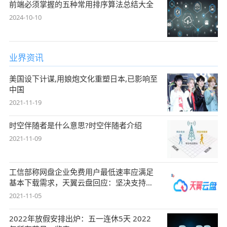
前端必须掌握的五种常用排序算法总结大全
2024-10-10
业界资讯
美国设下计谋,用娘炮文化重塑日本,已影响至
中国
2021-11-19
时空伴随者是什么意思?时空伴随者介绍
2021-11-09
工信部称网盘企业免费用户最低速率应满足
基本下载需求，天翼云盘回应：坚决支持，
始终
2021-11-05
2022年放假安排出炉：五一连休5天 2022