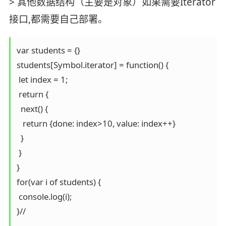
> 其他数据结构（主要是对象）如果需要Iterator
接口,都需要自己部署。
var students = {}

students[Symbol.iterator] = function() {

 let index = 1;

 return {

  next() {

   return {done: index>10, value: index++}

  }

 }

}

for(var i of students) {

 console.log(i);

}//
