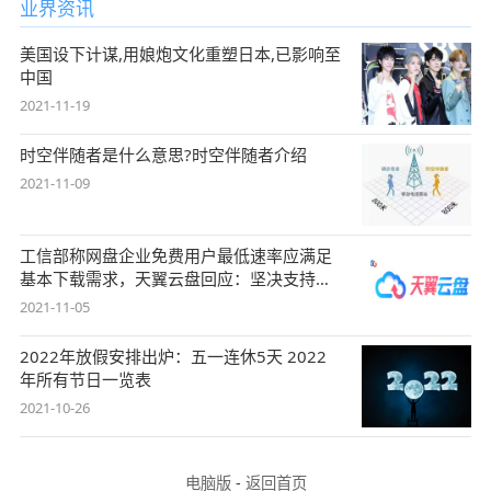
业界资讯
美国设下计谋,用娘炮文化重塑日本,已影响至
中国
2021-11-19
时空伴随者是什么意思?时空伴随者介绍
2021-11-09
工信部称网盘企业免费用户最低速率应满足
基本下载需求，天翼云盘回应：坚决支持，
始终
2021-11-05
2022年放假安排出炉：五一连休5天 2022
年所有节日一览表
2021-10-26
电脑版
-
返回首页