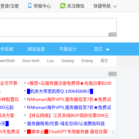
登录/注册
举报中心
关注微信
快捷导航
性选择
广告 商业广告，理
操作系统
网站运营
平面设计
其它
werShell
linux shell
Lua
Golang
Erlang
其它
广告 商业广告，理
，企业可开票
<推荐>云服务器注册免费领★充值白拿$100
器
█机房大带宽机柜Q:1006456867█
多种配置仅
RAKsmart海外VPS,服务器低至7折★免费试
00元起
用★
RAKsmart海外VPS,服务器低至7折★免费试
解决方案
用★
【祥云网络】江苏多线BGP高防仅需399元
/天█
服务器租用/托管-域名空间/认准腾佑科技
30天免费试
▉脚本云▉ChatGPT专用服务器 最低仅需