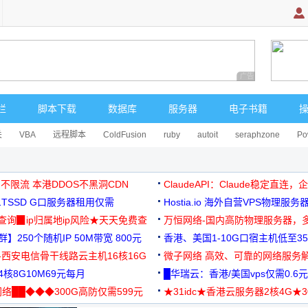
广告 商业广告，理
栏
脚本下载
数据库
服务器
电子书籍
关
VBA
远程脚本
ColdFusion
ruby
autoit
seraphzone
Po
 不限流 本港DDOS不黑洞CDN
ClaudeAPI：Claude稳定直连
G1TSSD G口服务器租用仅需
Hostia.io 海外自营VPS物理服务
可免费测试
址查询▉ip归属地ip风险★天天免费查
万恒网络-国内高防物理服务器，
】250个随机IP 50M带宽 800元
99元/月起
香港、美国1-10G口宿主机低至35
-西安电信骨干线路云主机16核16G
微子网络 高效、可靠的网络服务
核8G10M69元每月
█华瑞云：香港/美国vps仅需0.6元
络██◆◆◆300G高防仅需599元
★31idc★香港云服务器2核4G★