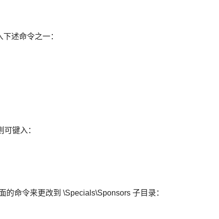
键入下述命令之一：
录，则可键入：
命令来更改到 \Specials\Sponsors 子目录：