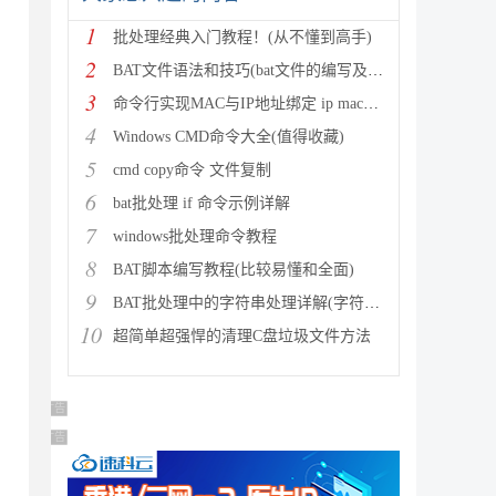
1
批处理经典入门教程！(从不懂到高手)
2
BAT文件语法和技巧(bat文件的编写及使用)
3
命令行实现MAC与IP地址绑定 ip mac绑定 如何绑定m
4
Windows CMD命令大全(值得收藏)
5
cmd copy命令 文件复制
6
bat批处理 if 命令示例详解
7
windows批处理命令教程
8
BAT脚本编写教程(比较易懂和全面)
9
BAT批处理中的字符串处理详解(字符串截取)
10
超简单超强悍的清理C盘垃圾文件方法
广告 商业广告，理性选择
广告 商业广告，理性选择