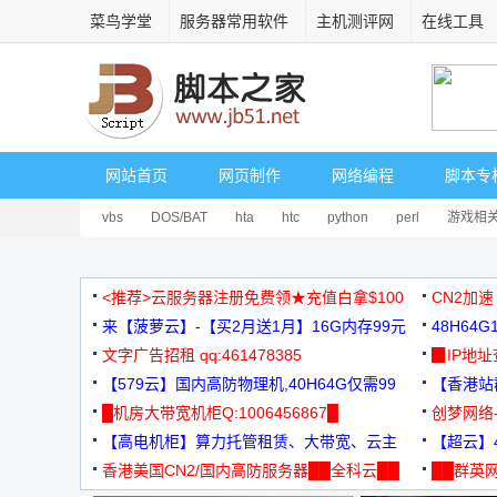
菜鸟学堂
服务器常用软件
主机测评网
在线工具
网站首页
网页制作
网络编程
脚本专
vbs
DOS/BAT
hta
htc
python
perl
游戏相
<推荐>云服务器注册免费领★充值白拿$100
CN2加速
来【菠萝云】-【买2月送1月】16G内存99元
48H64
文字广告招租 qq:461478385
3000+
▉IP地
【579云】国内高防物理机,40H64G仅需99
【香港站群
元
█机房大带宽机柜Q:1006456867█
创梦网络
【高电机柜】算力托管租赁、大带宽、云主
88元/月
【超云】4
机
香港美国CN2/国内高防服务器██全科云██
██群英网