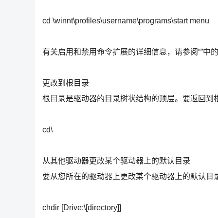
cd \winnt\profiles\username\programs\start menu
有关启用和禁用命令扩展的详细信息，请参阅“”中的 
更改到根目录
根目录是驱动器的目录树状结构的顶层。要返回到
cd\
从其他驱动器更改某个驱动器上的默认目录
要从您所在的驱动器上更改某个驱动器上的默认目
chdir [Drive:\[directory]]