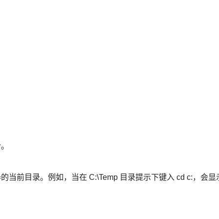
：
令。
当前目录。例如，当在 C:\Temp 目录提示下键入 cd c:，会显