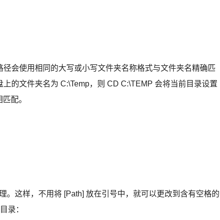
路径会使用相同的大写或小写文件夹名称格式与文件夹名精确匹
件夹名为 C:\Temp，则 CD C:\TEMP 会将当前目录设置
相匹配。
理。这样，不用将 [Path] 放在引号中，就可以更改到含有空格的
子目录：