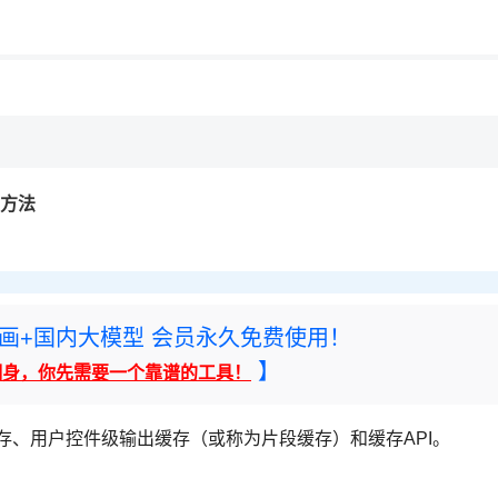
用◆
意方法
rney绘画+国内大模型 会员永久免费使用！
】
翻身，你先需要一个靠谱的工具！
缓存、用户控件级输出缓存（或称为片段缓存）和缓存API。