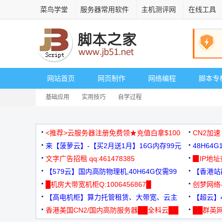
菜鸟学堂
服务器常用软件
主机测评网
在线工具
网站首页
网页制作
网络编程
脚本专
基础应用
实用技巧
自学过程
<推荐>云服务器注册免费领★充值白拿$100
CN2加速
来【菠萝云】-【买2月送1月】16G内存99元
48H64
文字广告招租 qq:461478385
3000+
▉IP地
【579云】国内高防物理机,40H64G仅需99
【香港站群
元
█机房大带宽机柜Q:1006456867█
创梦网络
【高电机柜】算力托管租赁、大带宽、云主
88元/月
【超云】4
机
香港美国CN2/国内高防服务器██全科云██
██群英网