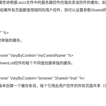
，该属性将根据.ascx文件中的服务器控件的值改变该控件的缓存。如
Param。如果所有页面都使用相同的用户控件，则可以设置参数Shared
*" %>
创建单独的缓存。
none" VaryByControl="myControlName" %>
这个DownList控件的每个不同值创建单独的缓存。
none" VaryByCustom="browser" Shared="true" %>
要版本创建一个缓存条目。每个引用此用户控件的所有页面共享（