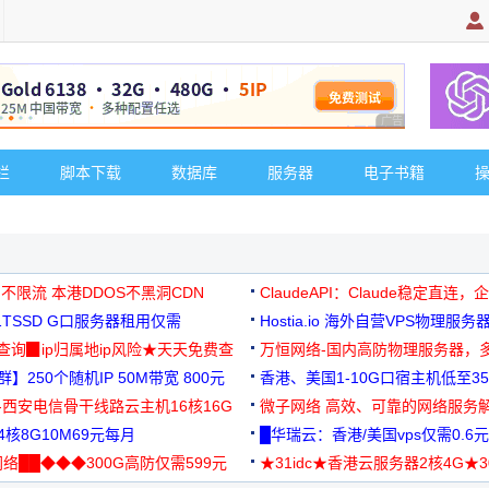
广告 商业广告，理
栏
脚本下载
数据库
服务器
电子书籍
 不限流 本港DDOS不黑洞CDN
ClaudeAPI：Claude稳定直连
G1TSSD G口服务器租用仅需
Hostia.io 海外自营VPS物理服务
可免费测试
址查询▉ip归属地ip风险★天天免费查
万恒网络-国内高防物理服务器，
】250个随机IP 50M带宽 800元
99元/月起
香港、美国1-10G口宿主机低至35
-西安电信骨干线路云主机16核16G
微子网络 高效、可靠的网络服务
核8G10M69元每月
█华瑞云：香港/美国vps仅需0.6元
络██◆◆◆300G高防仅需599元
★31idc★香港云服务器2核4G★