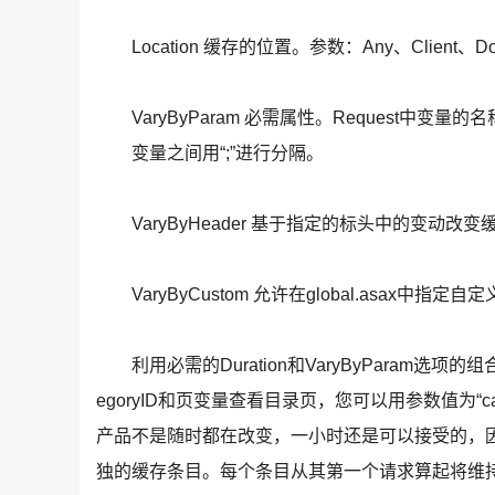
Location 缓存的位置。参数：Any、Client、Downst
VaryByParam 必需属性。Request中变
变量之间用“;”进行分隔。
VaryByHeader 基于指定的标头中的变动改变
VaryByCustom 允许在global.asax中指定自
利用必需的Duration和VaryByParam选
egoryID和页变量查看目录页，您可以用参数值为“cate
产品不是随时都在改变，一小时还是可以接受的，因
独的缓存条目。每个条目从其第一个请求算起将维