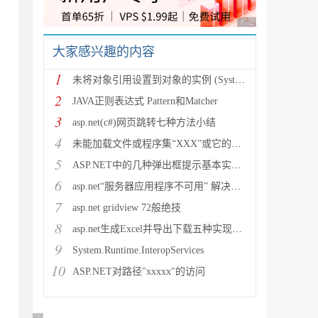
广告 商业广告，理性
大家感兴趣的内容
1
未将对象引用设置到对象的实例 (System.NullRef
2
JAVA正则表达式 Pattern和Matcher
3
asp.net(c#)网页跳转七种方法小结
4
未能加载文件或程序集“XXX”或它的某一个依赖项。试图加载格
5
ASP.NET中的几种弹出框提示基本实现方法
6
asp.net“服务器应用程序不可用” 解决方法
7
asp.net gridview 72般绝技
8
asp.net生成Excel并导出下载五种实现方法
9
System.Runtime.InteropServices
10
ASP.NET对路径"xxxxx"的访问