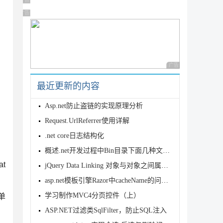
广告 商业广告，理性选择
广告 商业广告，理性选择
广告 商业广告，理性
最近更新的内容
Asp.net防止盗链的实现原理分析
Request.UrlReferrer使用详解
.net core日志结构化
概述.net开发过程中Bin目录下面几种文件格式
t
jQuery Data Linking 对象与对象之间属性的关联
asp.net模板引擎Razor中cacheName的问题分析
学习制作MVC4分页控件（上）
单
ASP.NET过滤类SqlFilter，防止SQL注入