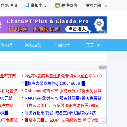
登录/注册
举报中心
关注微信
快捷导航
性选择
广告 商业广告，理
操作系统
网站运营
平面设计
其它
广告 商业广告，理
，企业可开票
<推荐>云服务器注册免费领★充值白拿$100
器
█机房大带宽机柜Q:1006456867█
多种配置仅
RAKsmart海外VPS,服务器低至7折★免费试
00元起
用★
RAKsmart海外VPS,服务器低至7折★免费试
解决方案
用★
【祥云网络】江苏多线BGP高防仅需399元
/天█
服务器租用/托管-域名空间/认准腾佑科技
30天免费试
▉脚本云▉ChatGPT专用服务器 最低仅需