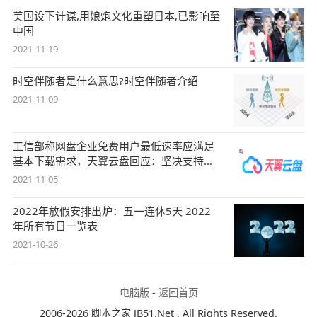
美国设下计谋,用娘炮文化重塑日本,已影响至
中国
2021-11-19
时空伴随者是什么意思?时空伴随者介绍
2021-11-09
工信部称网盘企业免费用户最低速率应满足
基本下载需求，天翼云盘回应：坚决支持，
始终
2021-11-05
2022年放假安排出炉：五一连休5天 2022
年所有节日一览表
2021-10-26
电脑版
-
返回首页
2006-2026 脚本之家 JB51.Net , All Rights Reserved.