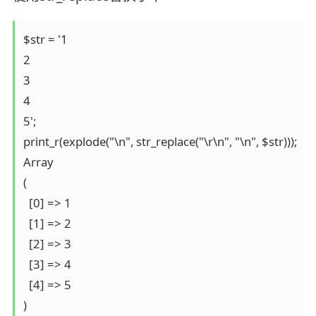
$str = '1

2

3

4

5';

print_r(explode("\n", str_replace("\r\n", "\n", $str)));

Array

(

  [0] => 1

  [1] => 2

  [2] => 3

  [3] => 4

  [4] => 5

)
