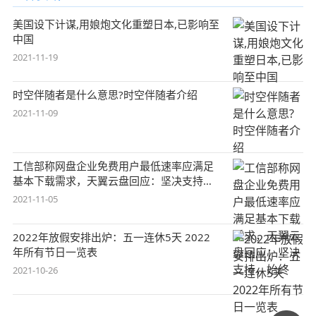
美国设下计谋,用娘炮文化重塑日本,已影响至
中国
2021-11-19
时空伴随者是什么意思?时空伴随者介绍
2021-11-09
工信部称网盘企业免费用户最低速率应满足
基本下载需求，天翼云盘回应：坚决支持，
始终
2021-11-05
2022年放假安排出炉：五一连休5天 2022
年所有节日一览表
2021-10-26