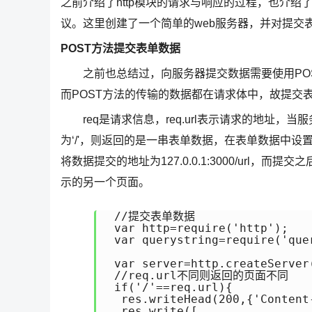
之前介绍了http模块的请求与响应的过程，也介绍了
议。这里创建了一个简单的web服务器，并对提交表
POST方法提交表单数据
之前也总结过，向服务器提交数据需要使用POS
而POST方法的传输的数据都在请求体中，故提交表
req是请求信息，req.url表示请求的地址，当服务器运行
为‘/'，则返回的是一串表单数据，在表单数据中设置了met
将数据提交的地址为127.0.0.1:3000/url，而提交之后要获
示的另一个页面。
 //提交表单数据

 var http=require('http');

 var querystring=require('quer
 var server=http.createServer
 //req.url不同则返回的页面不同

 if('/'==req.url){

  res.writeHead(200,{'Content
  res.write([
