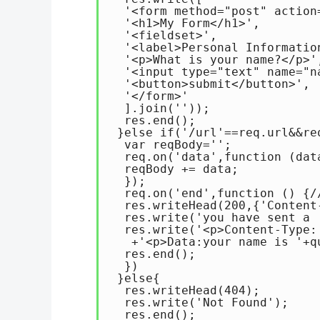
  '<form method="post" action=
  '<h1>My Form</h1>',

  '<fieldset>',

  '<label>Personal Information
  '<p>What is your name?</p>',
  '<input type="text" name="na
  '<button>submit</button>',

  '</form>'

  ].join(''));

  res.end();

 }else if('/url'==req.url&&req
  var reqBody='';

  req.on('data',function (data
  reqBody += data;

  });

  req.on('end',function (
  res.writeHead(200,{'Content
  res.write('you have sent a 
  res.write('<p>Content-Type:
   +'<p>Data:your name is '+q
  res.end();

  })

 }else{

  res.writeHead(404);

  res.write('Not Found');

  res.end();
