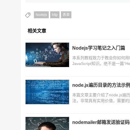
Nodejs
http
表单
相关文章
Nodejs学习笔记之入门篇
本系列教程致力于教会你如何用No
JavaScript知识。绝不是一篇“He
node.js遍历目录的方法示
本篇文章主要介绍了node.j
法，非常具有实用价值，需要的
nodemailer邮箱发送验证