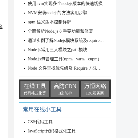
使用nvm实现多个nodejs版本的快速切换
NVM安装nodejs的方法实用步骤
npm 语义版本控制详解
这
全面解析Node.js 8 重要功能和修复
通过实例了解Nodejs模块系统及require机制
Node.js常用三大模块之path模块
Node.js包管理工具(npm、yarn、cnpm)
Node 文件查找优先级及 Require 方法文件查找策略
在线工具
高防CDN
万恒网络
代码格式化等
T级 防护
IDC服务商
常用在线小工具
CSS代码工具
JavaScript代码格式化工具