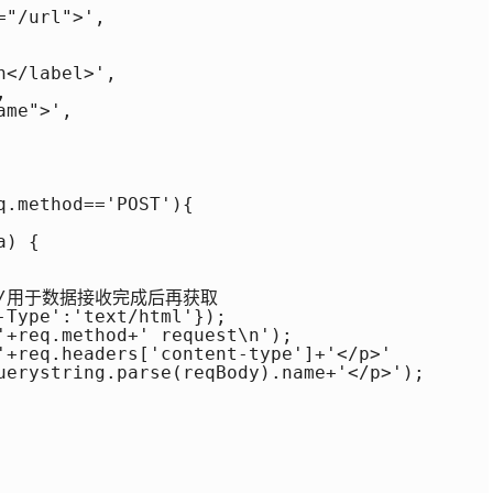
"/url">',

</label>',



me">',

.method=='POST'){

) {

) {//用于数据接收完成后再获取

-Type':'text/html'});

'+req.method+' request\n');

'+req.headers['content-type']+'</p>'

uerystring.parse(reqBody).name+'</p>');
