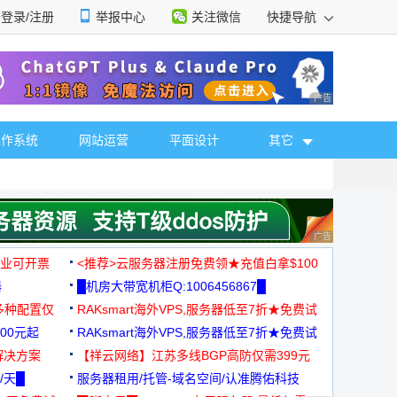
登录/注册
举报中心
关注微信
快捷导航
性选择
广告 商业广告，理
操作系统
网站运营
平面设计
其它
广告 商业广告，理
，企业可开票
<推荐>云服务器注册免费领★充值白拿$100
器
█机房大带宽机柜Q:1006456867█
多种配置仅
RAKsmart海外VPS,服务器低至7折★免费试
00元起
用★
RAKsmart海外VPS,服务器低至7折★免费试
解决方案
用★
【祥云网络】江苏多线BGP高防仅需399元
/天█
服务器租用/托管-域名空间/认准腾佑科技