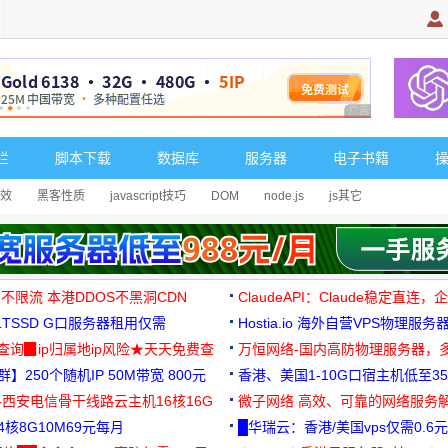
广告 商业广告，理
栏
脚本下载
数据库
服务器
电子书籍
效
黑客性质
javascript技巧
DOM
node.js
js其它
 不限流 本港DDOS不黑洞CDN
ClaudeAPI：Claude稳定直连
G1TSSD G口服务器租用仅需
Hostia.io 海外自营VPS物理服务
可免费测试
址查询▉ip归属地ip风险★天天免费查
万恒网络-国内高防物理服务器，
】250个随机IP 50M带宽 800元
99元/月起
香港、美国1-10G口宿主机低至35
-西安电信骨干线路云主机16核16G
微子网络 高效、可靠的网络服务
核8G10M69元每月
█华瑞云：香港/美国vps仅需0.6元