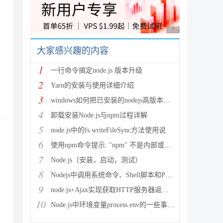
广告 商业广告，理性
大家感兴趣的内容
，
1
一行命令搞定node.js 版本升级
2
Yarn的安装与使用详细介绍
3
，
windows如何把已安装的nodejs高版本降级为低版本(
4
显
卸载安装Node.js与npm过程详解
5
node.js中的fs.writeFileSync方法使用说
6
使用npm命令提示: ''npm'' 不是内部或外部命令,也
7
Node.js（安装，启动，测试）
8
Nodejs中调用系统命令、Shell脚本和Python脚本
9
node.js+Ajax实现获取HTTP服务器返回数据
10
Node.js中环境变量process.env的一些事详解