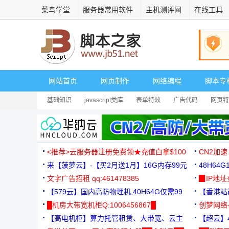
菜鸟学堂
服务器常用软件
主机测评网
在线工具
网站首页
网页制作
网络编程
脚本专
基础知识
javascript类库
表单特效
广告代码
网页特
<推荐>云服务器注册免费领★充值白拿$100
CN2加速
来【菠萝云】-【买2月送1月】16G内存99元
48H64
文字广告招租 qq:461478385
3000+
▉IP地
【579云】国内高防物理机,40H64G仅需99
【香港站群
元
█机房大带宽机柜Q:1006456867█
创梦网络
【高电机柜】算力托管租赁、大带宽、云主
88元/月
【超云】4