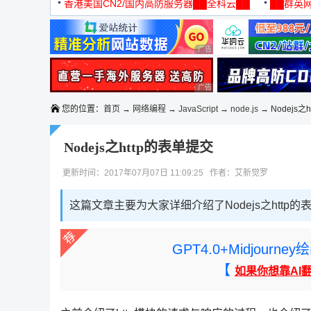
机
香港美国CN2/国内高防服务器██全科云██
██群英网
◆◆◆
广告 商业广告，理性选择
广告 商业广告，理性选择
您的位置：
首页
→
网络编程
→
JavaScript
→
node.js
→ Nodejs之
Nodejs之http的表单提交
更新时间：2017年07月07日 11:09:25 作者：艾新觉罗
这篇文章主要为大家详细介绍了Nodejs之htt
GPT4.0+Midjou
【
如果你想靠AI