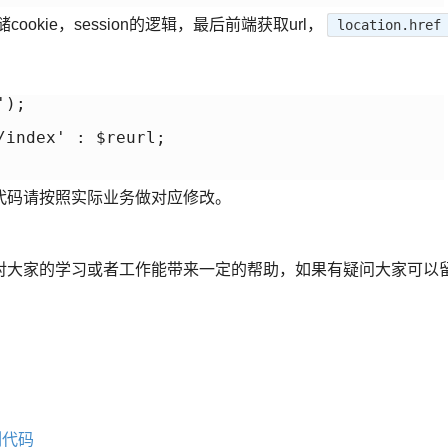
kie，session的逻辑，最后前端获取url，
location.href
);

index' : $reurl;

代码请按照实际业务做对应修改。
对大家的学习或者工作能带来一定的帮助，如果有疑问大家可以
例代码