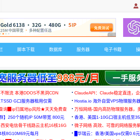
广告 商业广告，理
栏
脚本下载
数据库
服务器
电子书籍
 不限流 本港DDOS不黑洞CDN
ClaudeAPI：Claude稳定直连
G1TSSD G口服务器租用仅需
Hostia.io 海外自营VPS物理服务
可免费测试
址查询▉ip归属地ip风险★天天免费查
万恒网络-国内高防物理服务器，
】250个随机IP 50M带宽 800元
99元/月起
香港、美国1-10G口宿主机低至35
-西安电信骨干线路云主机16核16G
微子网络 高效、可靠的网络服务
核8G10M69元每月
█华瑞云：香港/美国vps仅需0.6元