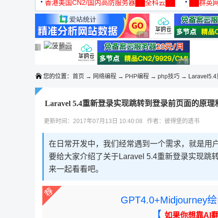
机
香港美国CN2/国内高防服务器██全科云██
██群英网
◆◆◆
广告 商业广告，理性选择
广告 商业广告，理性选择
广告 商业广告，理性选择
广告 商业广告，理性选择
广告 商业广告，理性选择
广告 商业广告
您的位置：
首页
→
网络编程
→
PHP编程
→
php技巧
→ Larave
Laravel 5.4重新登录实现跳转到登录前页面的原
更新时间：2017年07月13日 10:40:08 作者：彼得堡的遗书
在日常开发中，我们经常遇到一个需求，就是用
要给大家介绍了关于Laravel 5.4重新登录
来一起看看吧。
GPT4.0+Midjou
【
如果你想靠AI