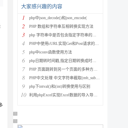
大家感兴趣的内容
1
php中json_decode()和json_encode(
2
话
PHP 数组和字符串互相转换实现方法
3
php 字符串中是否包含指定字符串的多种方法
4
PHP中使用cURL实现Get和Post请求的方法
5
php中iconv函数使用方法
6
php日期转时间戳,指定日期转换成时间戳
7
PHP 页面跳转到另一个页面的多种方法方法总结
8
PHP中文处理 中文字符串截取(mb_substr)和获取中
9
php下intval()和(int)转换使用与区别
10
利用phpExcel实现Excel数据的导入导出(全步骤详细
多
广告 商业广告，理性选择
广告 商业广告，理性选择