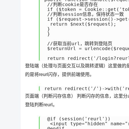
 //判断cookie是否存在

 if ($token = Cookie::get('tok
 //判断session信息，保持状态一致

 if ($request->session()->get(
  return $next($request);

 }

 }

 //获取当前url，跳转到登陆页

 $returnUrl = urlencode($requ
 return redirect('/login?reur
登陆端（处理与页面交互以及跳转逻辑）这里做的是
的是将reurl闪存，提供前端使用。
return redirect('/')->with('r
页面端（判断闪存信息） 判断闪存的信息，这里分ajax和s
登陆判断reurl。
 @if (session('reurl'))

  <input type="hidden" name="
 @endif 