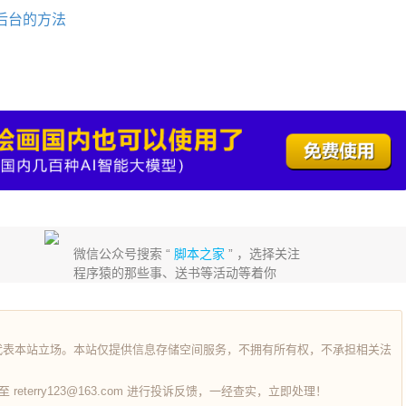
问后台的方法
微信公众号搜索 “
脚本之家
” ，选择关注
程序猿的那些事、送书等活动等着你
代表本站立场。本站仅提供信息存储空间服务，不拥有所有权，不承担相关法
terry123@163.com 进行投诉反馈，一经查实，立即处理！