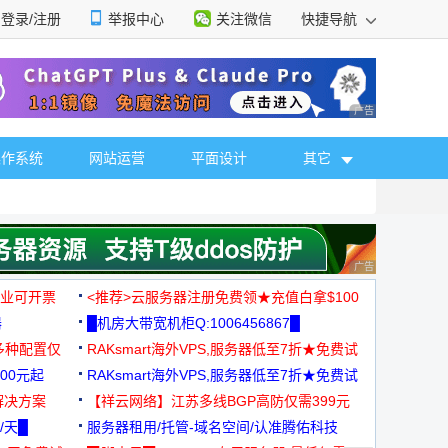
登录/注册
举报中心
关注微信
快捷导航
性选择
广告 商业广告，理
操作系统
网站运营
平面设计
其它
广告 商业广告，理
，企业可开票
<推荐>云服务器注册免费领★充值白拿$100
器
█机房大带宽机柜Q:1006456867█
多种配置仅
RAKsmart海外VPS,服务器低至7折★免费试
00元起
用★
RAKsmart海外VPS,服务器低至7折★免费试
解决方案
用★
【祥云网络】江苏多线BGP高防仅需399元
/天█
服务器租用/托管-域名空间/认准腾佑科技