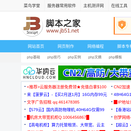
菜鸟学堂
服务器常用软件
主机测评网
在线工具
网站首页
网页制作
网络编程
脚本专
php基础
php技巧
php实例
php文摘
php模板
<推荐>云服务器注册免费领★充值白拿$100
CN2加速
来【菠萝云】-【买2月送1月】16G内存99元
48H64
文字广告招租 qq:461478385
3000+
▉IP地
【579云】国内高防物理机,40H64G仅需99
【香港站群
元
█机房大带宽机柜Q:1006456867█
创梦网络
【高电机柜】算力托管租赁、大带宽、云主
88元/月
【超云】4