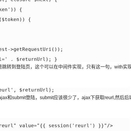
en')) {

$token)) {

est->getRequestUri());

l=' . $returnUrl); }
跳转到登陆页，这个可以在中间件实现，只有这一句，with实
eurl', $returnUrl); 
ubmit登陆，submit应该很少了，ajax下获取reurl,然后后
reurl" value="{{ session('reurl') }}"/>
