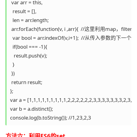
 var arr = this,

  result = [],

  len = arr.length;

 arr.forEach(function(v, i ,arr){  //这里利用map，fi
  var bool = arr.indexOf(v,i+1);  //从传入
  if(bool === -1){

   result.push(v);

  }

 })

 return result;

};

var a = [1,1,1,1,1,1,1,1,1,2,2,2,2,2,2,3,3,3,3,3,3,3,2,3,3,
var b = a.distinct();

console.log(b.toString()); //1,23,2,3
方法六：利用ES6的set