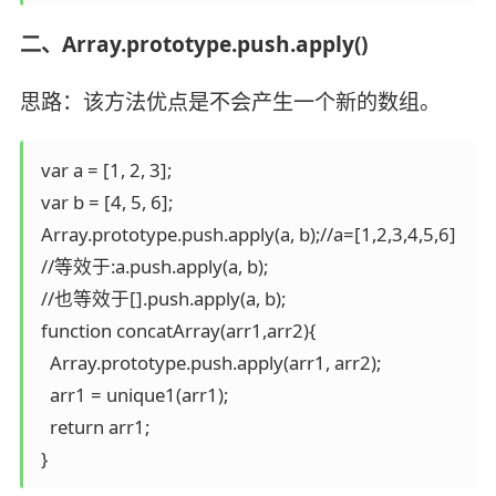
二、Array.prototype.push.apply()
思路：该方法优点是不会产生一个新的数组。
 var a = [1, 2, 3];

 var b = [4, 5, 6];

 Array.prototype.push.apply(a, b);//a=[1,2,3,4,5,6]

 //等效于:a.push.apply(a, b);

 //也等效于[].push.apply(a, b); 

 function concatArray(arr1,arr2){

   Array.prototype.push.apply(arr1, arr2);

   arr1 = unique1(arr1);

   return arr1;

 }