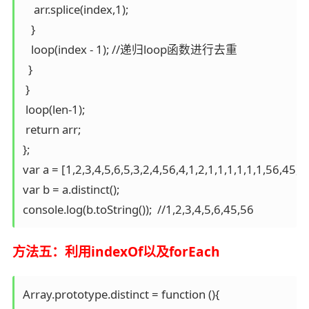
    arr.splice(index,1);

   }

   loop(index - 1); //递归loop函数进行去重

  }

 }

 loop(len-1);

 return arr;

};

var a = [1,2,3,4,5,6,5,3,2,4,56,4,1,2,1,1,1,1,1,1,56,45,56
var b = a.distinct();

console.log(b.toString());  //1,2,3,4,5,6,45,56
方法五：利用indexOf以及forEach
Array.prototype.distinct = function (){
