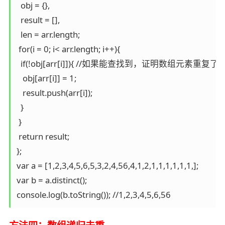
  obj = {},

  result = [],

  len = arr.length;

 for(i = 0; i< arr.length; i++){

  if(!obj[arr[i]]){ //如果能查找到，证明数组元素重复了

   obj[arr[i]] = 1;

   result.push(arr[i]);

  }

 }

 return result;

};

var a = [1,2,3,4,5,6,5,3,2,4,56,4,1,2,1,1,1,1,1,1,];

var b = a.distinct();

console.log(b.toString()); //1,2,3,4,5,6,56