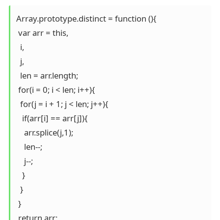
Array.prototype.distinct = function (){

 var arr = this,

  i,

  j,

  len = arr.length;

 for(i = 0; i < len; i++){

  for(j = i + 1; j < len; j++){

   if(arr[i] == arr[j]){

    arr.splice(j,1);

    len--;

    j--;

   }

  }

 }

 return arr;
