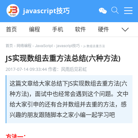
javascript技巧
首页
编程
手机
软件
硬件
教程
平面
服务器
首页
网络编程
JavaScript
javascript技巧
>
>
>
> js 数组去重方法
JS实现数组去重方法总结(六种方法)
2017-07-14 09:33:44
作者：风雨后见彩虹
这篇文章给大家总结下JS实现数组去重方法(六
种方法)，面试中也经常会遇到这个问题。文中
给大家引申的还有合并数组并去重的方法，感
兴趣的朋友跟随脚本之家小编一起学习吧
方法一：