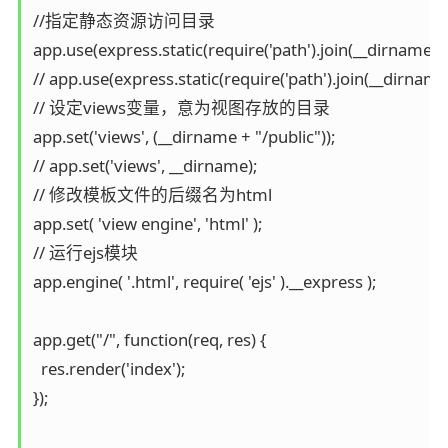
//指定静态资源访问目录

app.use(express.static(require('path').join(__dirname, 'pu
// app.use(express.static(require('path').
// 设定views变量，意为视图存放的目录

app.set('views', (__dirname + "/public"));

// app.set('views', __dirname);

// 修改模板文件的后缀名为html

app.set( 'view engine', 'html' );

// 运行ejs模块

app.engine( '.html', require( 'ejs' ).__express );

app.get("/", function(req, res) {

  res.render('index');

});
