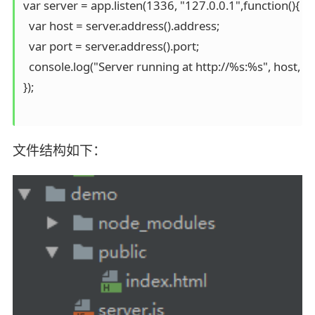
var server = app.listen(1336, "127.0.0.1",function(){

  var host = server.address().address;

  var port = server.address().port;

  console.log("Server running at http://%s:%s", host, por
});

文件结构如下：