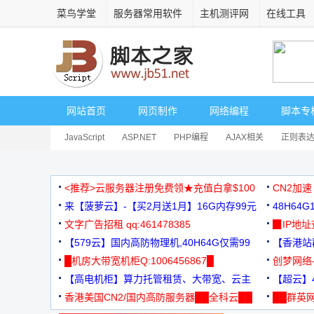
菜鸟学堂
服务器常用软件
主机测评网
在线工具
网站首页
网页制作
网络编程
脚本专
JavaScript
ASP.NET
PHP编程
AJAX相关
正则表
安全相关
网页播放器
其它综合
Dart
<推荐>云服务器注册免费领★充值白拿$100
CN2加速
来【菠萝云】-【买2月送1月】16G内存99元
48H64
文字广告招租 qq:461478385
3000+
▉IP地
【579云】国内高防物理机,40H64G仅需99
【香港站群
元
█机房大带宽机柜Q:1006456867█
创梦网络
【高电机柜】算力托管租赁、大带宽、云主
88元/月
【超云】4
机
香港美国CN2/国内高防服务器██全科云██
██群英网