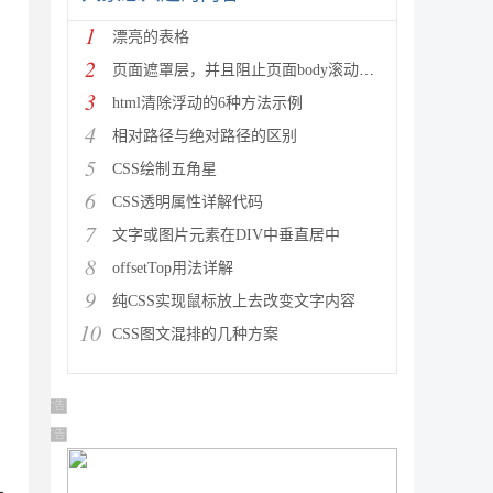
1
漂亮的表格
2
页面遮罩层，并且阻止页面body滚动。bootstrap模态
3
html清除浮动的6种方法示例
4
相对路径与绝对路径的区别
5
CSS绘制五角星
6
CSS透明属性详解代码
7
文字或图片元素在DIV中垂直居中
8
offsetTop用法详解
9
纯CSS实现鼠标放上去改变文字内容
10
CSS图文混排的几种方案
广告 商业广告，理性选择
广告 商业广告，理性选择