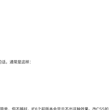
的话，通常是这样：
有元素。这很简单，但不够好，IE6之前版本会显示不出这种效果。改CSS如