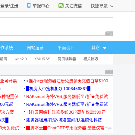
登录/注册
举报中心
关注微信
快捷导航
性选择
广告 商业广告，理
操作系统
网站运营
平面设计
其它
解密
web2.0
XML/RSS
网页编辑器
相关技巧
广告 商业广告，理
，企业可开票
<推荐>云服务器注册免费领★充值白拿$100
器
█机房大带宽机柜Q:1006456867█
多种配置仅
RAKsmart海外VPS,服务器低至7折★免费试
00元起
用★
RAKsmart海外VPS,服务器低至7折★免费试
解决方案
用★
【祥云网络】江苏多线BGP高防仅需399元
/天█
服务器租用/托管-域名空间/认准腾佑科技
30天免费试
▉脚本云▉ChatGPT专用服务器 最低仅需