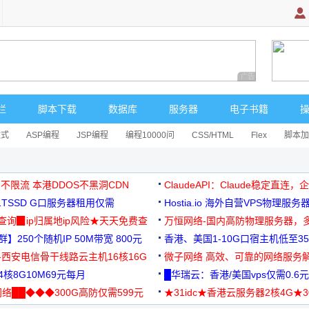
广告 商业广告，理
栏
脚本下载
数据库
服务器
电子书籍
达式
ASP编程
JSP编程
编程10000问
CSS/HTML
Flex
脚本加
 不限流 本港DDOS不黑洞CDN
ClaudeAPI：Claude稳定直连
G1TSSD G口服务器租用仅需
Hostia.io 海外自营VPS物理服务
可免费测试
址查询▉ip归属地ip风险★天天免费查
万恒网络-国内高防物理服务器，
】250个随机IP 50M带宽 800元
99元/月起
香港、美国1-10G口宿主机低至35
-西安电信骨干线路云主机16核16G
微子网络 高效、可靠的网络服务
核8G10M69元每月
█华瑞云：香港/美国vps仅需0.6元
络██◆◆◆300G高防仅需599元
★31idc★香港云服务器2核4G★