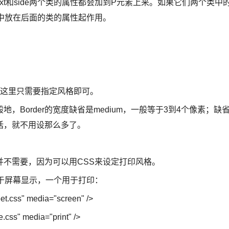
xt和side两个类的属性都会加到P元素上来。如果它们两个类中
中放在后面的类的属性起作用。
上这里只需要指定风格即可。
Border的宽度缺省是medium，一般等于3到4个像素；缺
话，就不用设那么多了。
不需要，因为可以用CSS来设定打印风格。
于屏幕显示，一个用于打印：
heet.css" media="screen" />
le.css" media="print" />