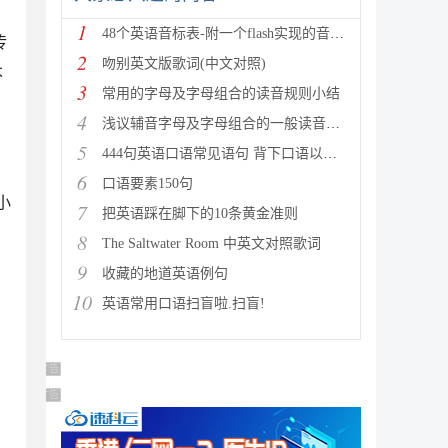
1
48个英语音标表-附一个flash实现的音标的读音
传
2
吻别英文版歌词(中文对照)
不
3
常用的字母及字母组合的读音规则小结
4
浅议辅音字母及字母组合的一般读音规则
5
444句英语口语常见语句 背下口语以后绝对不成问题了
6
口语要素150句
小
7
把英语踩在脚下的10条黄金准则
8
The Saltwater Room 中英文对照歌词
9
收藏的地道英语例句
10
英语常用口语扫盲啦.扫盲!
广告 商业广告，理性选择
广告 商业广告，理性选择