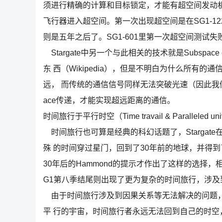
须进行精确的计算和目标锁定，才能有超空间发动机（Hype
飞行器进入超空间。第一次出现超空间是在SG1-12
则是五年之后了。SG1-601里第一次超空间测试失
Stargate中另一个与此相关的技术就是Subspace co
东 西（Wikipedia），但是不明白为什么所有的
远， 而传统的通信信号同样无法突破光速（因此我们
ace传递，才能实现超远距离的通信。
时间旅行于平行时空（Time travail & Paralleled uni
时间旅行也可算是经典的科幻话题了，Stargate在
殊 的时间穿过星门，回到了30年前的地球，并得到了3
30年后的Hammond的提示才作出了这样的选择
G1第八季结尾则出现了更为复杂的时间旅行，涉
由于时间旅行涉及到因果关系等无法解决的问题，
平 行的宇宙，时间旅行者永远无法回到自己的时空