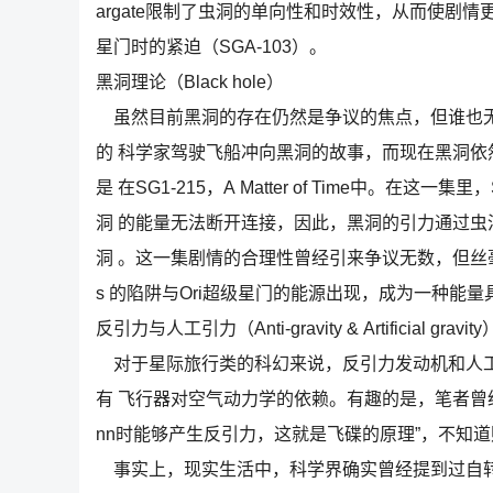
argate限制了虫洞的单向性和时效性，从而使剧情更加合
星门时的紧迫（SGA-103）。
黑洞理论（Black hole）
虽然目前黑洞的存在仍然是争议的焦点，但谁也无
的 科学家驾驶飞船冲向黑洞的故事，而现在黑洞依然在S
是 在SG1-215，A Matter of Time中。在这
洞 的能量无法断开连接，因此，黑洞的引力通过
洞 。这一集剧情的合理性曾经引来争议无数，但丝毫不
s 的陷阱与Ori超级星门的能源出现，成为一种能
反引力与人工引力（Anti-gravity & Artificial gravity
对于星际旅行类的科幻来说，反引力发动机和人工
有 飞行器对空气动力学的依赖。有趣的是，笔者曾
nn时能够产生反引力，这就是飞碟的原理”，不知
事实上，现实生活中，科学界确实曾经提到过自转