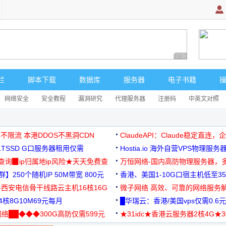
广告 商业广告，理
栏
脚本下载
数据库
服务器
电子书籍
网络安全
安全教程
漏洞研究
代理服务器
注册码
中英文对照
 不限流 本港DDOS不黑洞CDN
ClaudeAPI：Claude稳定直连
G1TSSD G口服务器租用仅需
Hostia.io 海外自营VPS物理服务
可免费测试
址查询▉ip归属地ip风险★天天免费查
万恒网络-国内高防物理服务器，
】250个随机IP 50M带宽 800元
99元/月起
香港、美国1-10G口宿主机低至35
-西安电信骨干线路云主机16核16G
微子网络 高效、可靠的网络服务
核8G10M69元每月
█华瑞云：香港/美国vps仅需0.6元
络██◆◆◆300G高防仅需599元
★31idc★香港云服务器2核4G★