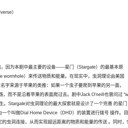
iverse）
础，因为本剧中最主要的设备——星门（Stargate）的最基本原
e wormhole）来传送物质和能量。在现实中，虫洞理论由美国
次提出，其名字来源于苹果的类推：如果一个虫子要爬到苹果的另一面，
不是沿着苹果的表面爬过去。剧中Jack O'neill也曾问过 “w
陌生。Stargate对虫洞理论的最大探索就是设计了一个完善 的星门
做Dial Home Device（DHD）的装置进行拨号 操作。
的虫洞连接，从而实现超远距离的物质和能量的传送 。同时，S