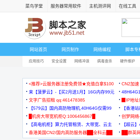
菜鸟学堂
服务器常用软件
主机测评网
在线工具
网站首页
网页制作
网络编程
脚本专
应用技巧
安全设置
网络冲浪
病毒查杀
硬件维护
<推荐>云服务器注册免费领★充值白拿$100
CN2加速
来【菠萝云】-【买2月送1月】16G内存99元
48H64
文字广告招租 qq:461478385
3000+
▉IP地
【579云】国内高防物理机,40H64G仅需99
【香港站群
元
█机房大带宽机柜Q:1006456867█
创梦网络
【高电机柜】算力托管租赁、大带宽、云主
88元/月
【超云】4
机
香港美国CN2/国内高防服务器██全科云██
██群英网