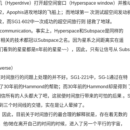
rdrive）打开超空间窗口（Hyperspace window）并推
2，Apophis进攻地球的飞船上；而地球第一 次测试超空间发动
败，而SG1-602中一次成功的超空间旅行则 拯救了地球。
mmunication。事实上，Hyperspace和Subspace是同样的
通信相关的技术都冠以Subspace之名。因为星系之间距离实在遥
看到的星星都是n年前的星星~~），因此，只有让信号从 Subs
verse）
时间旅行的问题上处理的并不好。SG1-221中，SG-1通过在特
0年前的Hammond的帮助；而30年前的Hammond却是得到 
，相信所有的人头都大了吧，这就使时间旅行带来的可怕的后果 。
及到三个时间线的交错，实在是让人晕掉了。
因此，目前关于时间旅行的最合理的解释就是，存在着无数的
，他/她在离开自己的时间的时候，进入了另一个平行的宇宙，