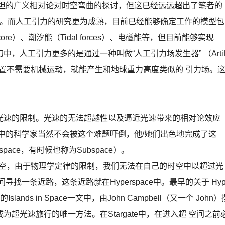
斯坦的广义相对论对时空弯曲的探讨，但这已经远远超出了笔者的
e了。而人工引力的研究更为成熟，目前已经能够确定工作的模型包
y core）、潮汐能（Tidal forces）、电磁能等，但目前能够实现
幻中，人工引力更多的是通过一种叫做“人工引力场发生器” （Artif
装置产生的，这种装置不需要机械运动，就能产生和地球重力高度类似的 引力场。
速的限制。光速的无法超越性以及逼近光速带来的相对论效应
中的科学家当然不会被这个难题吓倒，他/她们出色地完成了这
erspace，有时候也称为Subspace）。
列时空，由于物理学定律的限制，我们无法在自己的时空中以超过光
找一条近路，这条近路就在Hyperspace中。最早的关于 Hyp
的Islands in Space一文中，由John Campbell（又一个 John）
超光速旅行的唯一方法。在Stargate中，在进入超 空间之前