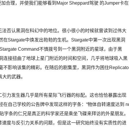
理，并使我们能够看到Major Sheppard驾驶 的Jumper卡在
法否认黑洞在科幻中的地位。很小很小的时候就曾读到过伟大
targate中焕发出勃勃的生机。Stargate中第一次出现黑洞
一集里，Stargate Command不慎拨号到一个黑洞附近的星球，由于黑
虫洞连接扭曲了地球上星门附近的时间和空间，几乎将地球吸入黑
影响该集的精彩。在随后的剧集里，黑洞作为困住Replicato
量具大的武器。
）
引力发生器几乎是所有星际飞行器的标配。这也恰恰暴露出现
经在自己学校的公告牌中发现这样的字条：“物体自转速度达到 n
道贴字条的仁兄是真正的科学家还是乘坐飞碟来拜访的外星朋友。
速度与反引力关系的问题，但是这一研究始终没有实质性的进