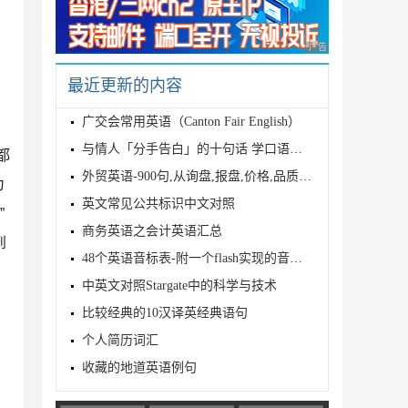
广告 商业广告，理性
最近更新的内容
广交会常用英语（Canton Fair English）
与情人「分手告白」的十句话 学口语者必读
都
外贸英语-900句,从询盘,报盘,价格,品质,运输一直到外贸关系 2/4
为
英文常见公共标识中文对照
”
商务英语之会计英语汇总
到
48个英语音标表-附一个flash实现的音标的读音
中英文对照Stargate中的科学与技术
比较经典的10汉译英经典语句
个人简历词汇
收藏的地道英语例句