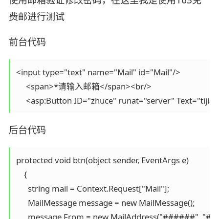
费邮进行测试
前台代码
<input type="text" name="Mail" id="Mail"/>

     <span>*请输入邮箱</span><br/>

     <asp:Button ID="zhuce" runat="server" Text="tijia
后台代码
protected void btn(object sender, EventArgs e)

    {

      string mail = Context.Request["Mail"];

      MailMessage message = new MailMessage();

      message.From = new MailAddress("######", 