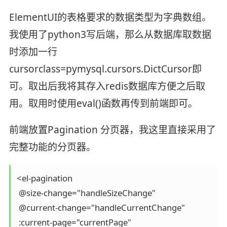
ElementUI的表格要求的数据类型为字典数组。
我使用了python3写后端，那么从数据库取数据
时添加一行
cursorclass=pymysql.cursors.DictCursor即
可。取出后我将其存入redis数据库方便之后取
用。取用时使用eval()函数再传到前端即可。
前端放置Pagination 分页器，我这里直接采用了
完整功能的分页器。
<el-pagination

 @size-change="handleSizeChange" 

 @current-change="handleCurrentChange" 

 :current-page="currentPage" 
