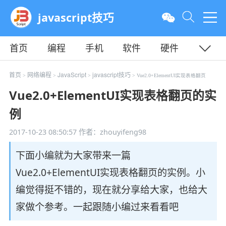
javascript技巧
首页
编程
手机
软件
硬件
教程
平面
服务器
首页
网络编程
JavaScript
javascript技巧
>
>
>
> Vue2.0+ElementUI实现表格翻页
Vue2.0+ElementUI实现表格翻页的实
例
2017-10-23 08:50:57
作者：zhouyifeng98
下面小编就为大家带来一篇
Vue2.0+ElementUI实现表格翻页的实例。小
编觉得挺不错的，现在就分享给大家，也给大
家做个参考。一起跟随小编过来看看吧