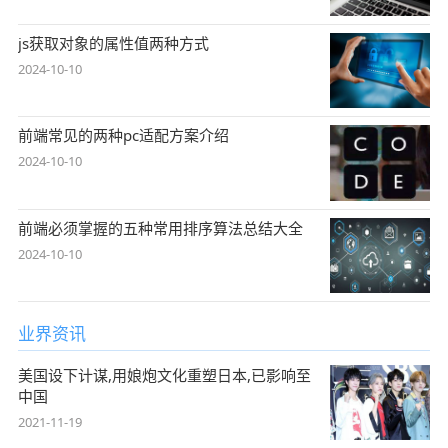
js获取对象的属性值两种方式
2024-10-10
前端常见的两种pc适配方案介绍
2024-10-10
前端必须掌握的五种常用排序算法总结大全
2024-10-10
业界资讯
美国设下计谋,用娘炮文化重塑日本,已影响至
中国
2021-11-19