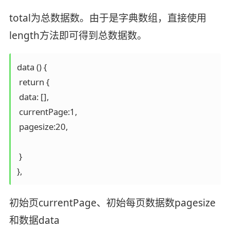
total为总数据数。由于是字典数组，直接使用
length方法即可得到总数据数。
data () { 

 return { 

 data: [], 

 currentPage:1, 

 pagesize:20, 

 } 

初始页currentPage、初始每页数据数pagesize
和数据data