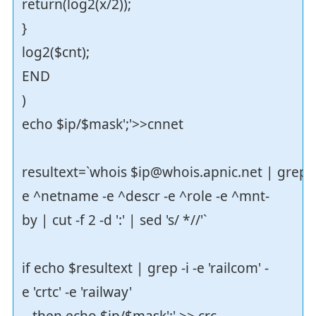
return(log2(x/2));
}
log2($cnt);
END
)
echo $ip/$mask';'>>cnnet
resultext=`whois $ip@whois.apnic.net | grep -
e ^netname -e ^descr -e ^role -e ^mnt-
by | cut -f 2 -d ':' | sed 's/ *//'`
if echo $resultext | grep -i -e 'railcom' -
e 'crtc' -e 'railway'
then echo $ip/$mask';' >> crc