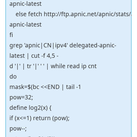
apnic-latest
else fetch http://ftp.apnic.net/apnic/stats/a
apnic-latest
fi
grep 'apnic|CN|ipv4' delegated-apnic-
latest | cut -f 4,5 -
d '|' | tr '|' ' ' | while read ip cnt
do
mask=$(bc <<END | tail -1
pow=32;
define log2(x) {
if (x<=1) return (pow);
pow--;