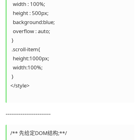
  width : 100%;

  height : 500px;

  background:blue;

  overflow : auto;

 } 

 .scroll-item{

  height:1000px;

  width:100%;

 }

</style>

------------------------
/** 先给定DOM结构;**/
