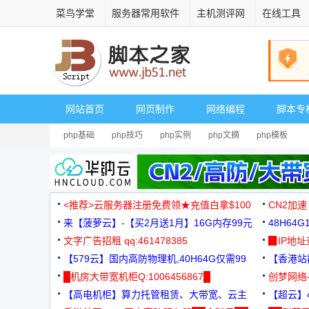
菜鸟学堂
服务器常用软件
主机测评网
在线工具
网站首页
网页制作
网络编程
脚本专
php基础
php技巧
php实例
php文摘
php模板
<推荐>云服务器注册免费领★充值白拿$100
CN2加速
来【菠萝云】-【买2月送1月】16G内存99元
48H64
文字广告招租 qq:461478385
3000+
▉IP地
【579云】国内高防物理机,40H64G仅需99
【香港站群
元
█机房大带宽机柜Q:1006456867█
创梦网络
【高电机柜】算力托管租赁、大带宽、云主
88元/月
【超云】4