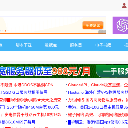
广告 商业广告，理
栏
脚本下载
数据库
服务器
电子书籍
 不限流 本港DDOS不黑洞CDN
ClaudeAPI：Claude稳定直连
G1TSSD G口服务器租用仅需
Hostia.io 海外自营VPS物理服务
可免费测试
址查询▉ip归属地ip风险★天天免费查
万恒网络-国内高防物理服务器，
】250个随机IP 50M带宽 800元
99元/月起
香港、美国1-10G口宿主机低至35
-西安电信骨干线路云主机16核16G
微子网络 高效、可靠的网络服务
核8G10M69元每月
█华瑞云：香港/美国vps仅需0.6元