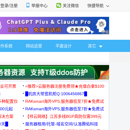
登录/注册
举报中心
关注微信
快捷导航
性选择
广告 商业广告，理
操作系统
网站运营
平面设计
其它
广告 商业广告，理
，企业可开票
<推荐>云服务器注册免费领★充值白拿$100
器
█机房大带宽机柜Q:1006456867█
多种配置仅
RAKsmart海外VPS,服务器低至7折★免费试
00元起
用★
RAKsmart海外VPS,服务器低至7折★免费试
解决方案
用★
【祥云网络】江苏多线BGP高防仅需399元
/天█
服务器租用/托管-域名空间/认准腾佑科技