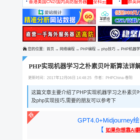
机
香港美国CN2/国内高防服务器██全科云██
██群英网
◆◆◆
广告 商业广告，理性选择
广告 商业广告，理性选择
您的位置：
首页
→
网络编程
→
PHP编程
→
php技巧
→ PHP机器
PHP实现机器学习之朴素贝叶斯算法详
更新时间：2017年12月06日 14:48:25 作者：PHPChina-春阳
这篇文章主要介绍了PHP实现机器学习之朴素贝
及php实现技巧,需要的朋友可以参考下
GPT4.0+Midjou
【
如果你想靠AI