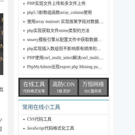
PHP实现文件上传和多文件上传
类型
php5.5新数组函数array_column使用
Positive
使用array mutisort 实现按某字段对数据排序
php实现获取文件mime类型的方法
Positive
smarty模板引擎从配置文件中获取数据的方法
Negative
php实现插入数组但不影响原有顺序的方法
Negative
PHP使用curl_multi_select解决curl_multi网页假死
PhpMyAdmin出现export.php Missing paramet
在线工具
高防CDN
万恒网络
出
代码格式化等
T级 防护
IDC服务商
常用在线小工具
CSS代码工具
少
JavaScript代码格式化工具
型