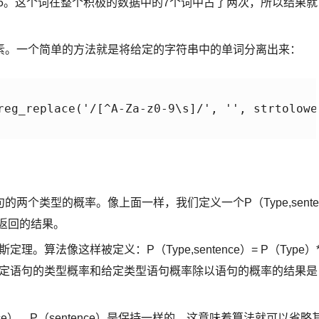
375。这个词在整个积极的数据中的7个词中占了两次，所以结果就
素。一个简单的方法就是将给定的字符串中的单词分离出来：
reg_replace('/[^A-Za-z0-9\s]/', '', strtolower
个类型的概率。像上面一样，我们定义一个P（Type,sente
算法返回的结果。
斯定理。算法像这样被定义：P（Type,sentence）= P（Type）
）。这意味着给定语句的类型概率和给定类型语句概率除以语句的概率的结果是
nce），P（sentence）是保持一样的。这意味着算法就可以省略