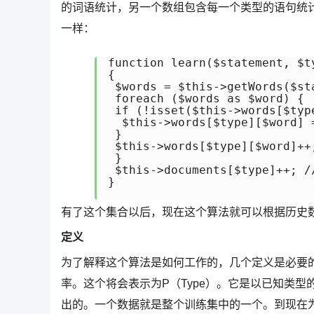
的词语统计，另一个数组包含每一个类型的语句统
一样：
function learn($statement, $ty
{

 $words = $this->getWords($sta
 foreach ($words as $word) {

 if (!isset($this->words[$type
  $this->words[$type][$word] =
 }

 $this->words[$type][$word
 }

 $this->documents[$type]++
}

有了这个集合以后，现在这个算法就可以根据历史
定义
为了解释这个算法是如何工作的，几个定义是必要
率。这个将会表示为P（Type）。它是以已知类
出的。一个数据就是整个训练集中的一个。到现在为止