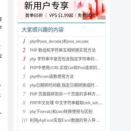
广告 商业广告，理性
智
学
大家感兴趣的内容
1
php中json_decode()和json_encode(
意
2
PHP 数组和字符串互相转换实现方法
去
3
php 字符串中是否包含指定字符串的多种方法
4
PHP中使用cURL实现Get和Post请求的方法
5
php中iconv函数使用方法
6
php日期转时间戳,指定日期转换成时间戳
y
7
PHP 页面跳转到另一个页面的多种方法方法总结
让
8
PHP中文处理 中文字符串截取(mb_substr)和获取中
9
php下intval()和(int)转换使用与区别
个
10
利用phpExcel实现Excel数据的导入导出(全步骤详细