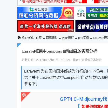
机
香港美国CN2/国内高防服务器██全科云██
██群英网
◆◆◆
广告 商业广告，理性选择
广告 商业广告，理性选择
您的位置：
首页
→
网络编程
→
PHP编程
→
php实例
→ Laravel
Laravel框架中composer自动加载的实现分析
更新时间：2017年12月08日 16:18:26 作者：逍遥侯之水流云
Laravel作为在国内国外都颇为流行的PHP
绍了关于Laravel框架中composer自动
参考下。
GPT4.0+Midjou
【
如果你想靠AI