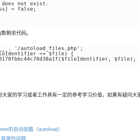
does not exist.

s] = false;

er函数剩余代码。
__ . '/autoload_files.php';

leIdentifier => $file) {

8170fbbc44c70d38a1f($fileIdentifier, $file);

对大家的学习或者工作具有一定的参考学习价值，如果有疑问大
oser的自动加载（autoload）
p相关异常的问题