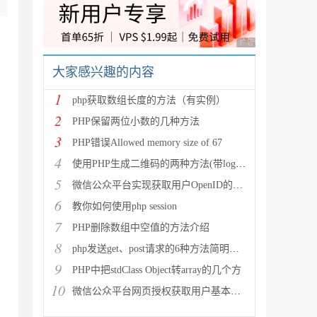
广告 商业广告，理性
，
大家感兴趣的内容
1
php获取数组长度的方法（有实例）
2
PHP保留两位小数的几种方法
3
PHP错误Allowed memory size of 67
4
使用PHP生成二维码的两种方法(带logo图像)
5
;
微信公众平台实现获取用户OpenID的方法
6
教你如何使用php session
7
PHP删除数组中空值的方法介绍
8
php发送get、post请求的6种方法简明总结
9
PHP中把stdClass Object转array的几个方
10
微信公众平台网页授权获取用户基本信息中授权回调域名设置的变动