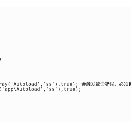


(array('Autoload','ss'),true); 会触发致命错误，必
('app\Autoload','ss'),true);
