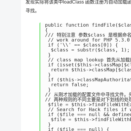
发现实际将该类中loadClass 函数注册为自动加载函数
寻找。
public function findFile($clas
{

/// 特别注意 参数$class 是根据
 // work around for PHP 5.3.0
 if ('\\' == $class[0]) {

  $class = substr($class, 1);

 }

 // class map lookup 首先从加载
 if (isset($this->classMap[$cl
  return $this->classMap[$clas
 }

 if ($this->classMapAuthoritat
  return false;

 }

// 从刚才加载的配置文件中寻找文件。先按
// 两种规则的不同主要是对下划线的处理
 $file = $this->findFileWithE
 // Search for Hack files if 
 if ($file === null && defined
  $file = $this->findFileWith
 }

 if ($file === null) {
