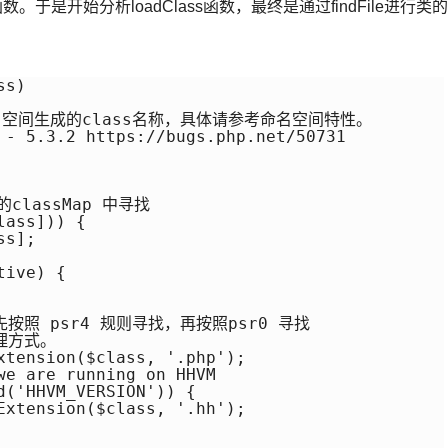
。于是开始分析loadClass函数，最终是通过findFile进行类的
s)

命名空间生成的class名称，具体请参考命名空间特性。

 - 5.3.2 https://bugs.php.net/50731

的classMap 中寻找

ass])) {

s];

ive) {

照 psr4 规则寻找，再按照psr0 寻找

方式。

xtension($class, '.php');

we are running on HHVM

('HHVM_VERSION')) {

Extension($class, '.hh');
