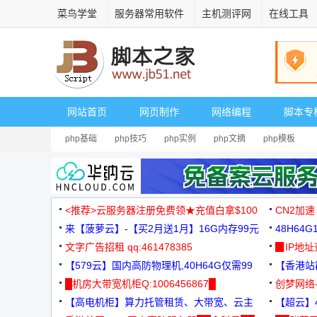
菜鸟学堂
服务器常用软件
主机测评网
在线工具
网站首页
网页制作
网络编程
脚本专
php基础
php技巧
php实例
php文摘
php模板
<推荐>云服务器注册免费领★充值白拿$100
CN2加速
来【菠萝云】-【买2月送1月】16G内存99元
48H64
文字广告招租 qq:461478385
3000+
▉IP地
【579云】国内高防物理机,40H64G仅需99
【香港站群
元
█机房大带宽机柜Q:1006456867█
创梦网络
【高电机柜】算力托管租赁、大带宽、云主
88元/月
【超云】4