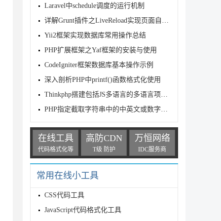
Laravel中schedule调度的运行机制
详解Grunt插件之LiveReload实现页面自动刷新（两种方案）
Yii2框架实现数据库常用操作总结
PHP扩展框架之Yaf框架的安装与使用
CodeIgniter框架数据库基本操作示例
深入剖析PHP中printf()函数格式化使用
Thinkphp搭建包括JS多语言的多语言项目实现方法
PHP指定截取字符串中的中英文或数字字符的实例分享
在线工具
高防CDN
万恒网络
代码格式化等
T级 防护
IDC服务商
常用在线小工具
44c70d38a1f', 'loadClassLoader'), true, true)
CSS代码工具
JavaScript代码格式化工具
bc44c70d38a1f', 'loadClassLoader'));

***
