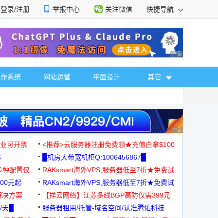
登录/注册
举报中心
关注微信
快捷导航
性选择
广告 商业广告，理
操作系统
网站运营
平面设计
其它
广告 商业广告，理
，企业可开票
<推荐>云服务器注册免费领★充值白拿$100
器
█机房大带宽机柜Q:1006456867█
多种配置仅
RAKsmart海外VPS,服务器低至7折★免费试
00元起
用★
RAKsmart海外VPS,服务器低至7折★免费试
解决方案
用★
【祥云网络】江苏多线BGP高防仅需399元
/天█
服务器租用/托管-域名空间/认准腾佑科技