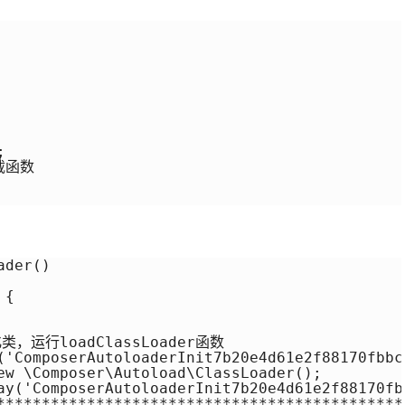


载函数

der()

{

运行loadClassLoader函数

('ComposerAutoloaderInit7b20e4d61e2f88170fbbc
ew \Composer\Autoload\ClassLoader();

ay('ComposerAutoloaderInit7b20e4d61e2f88170fb
**********************************************