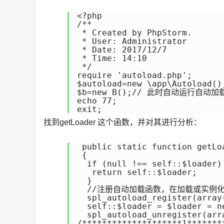
<?php

/**

 * Created by PhpStorm.

 * User: Administrator

 * Date: 2017/12/7

 * Time: 14:10

 */

require 'autoload.php';

$autoload=new \app\Autoload();
$b=new B();// 此时自动运行自动加
echo 77;

exit;
找到getLoader 这个函数，并对其进行分析：
 public static function getLoa
 {

  if (null !== self::$loader) 
   return self::$loader;

  }

  //注册自动加载函数，在加载或实例化类，
  spl_autoload_register(array
  self::$loader = $loader = n
  spl_autoload_unregister(arr
/********************1*******