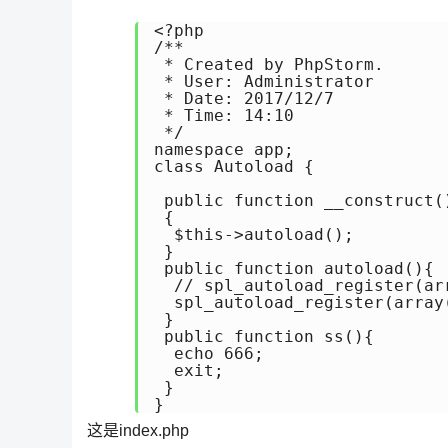
<?php

/**

 * Created by PhpStorm.

 * User: Administrator

 * Date: 2017/12/7

 * Time: 14:10

 */

namespace app;

class Autoload {

 public function __construct()
 {

  $this->autoload();

 }

 public function autoload(){

  // spl_autoload_register
  spl_autoload_register(array
 }

 public function ss(){

  echo 666;

  exit;

 }

}
这是index.php