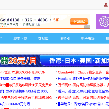
广告 商业广告，理
栏
脚本下载
数据库
服务器
电子书籍
 不限流 本港DDOS不黑洞CDN
ClaudeAPI：Claude稳定直连
G1TSSD G口服务器租用仅需
Hostia.io 海外自营VPS物理服务
可免费测试
址查询▉ip归属地ip风险★天天免费查
万恒网络-国内高防物理服务器，
】250个随机IP 50M带宽 800元
99元/月起
香港、美国1-10G口宿主机低至35
-西安电信骨干线路云主机16核16G
微子网络 高效、可靠的网络服务
核8G10M69元每月
█华瑞云：香港/美国vps仅需0.6元