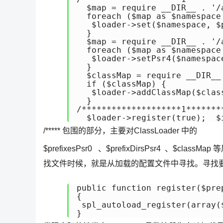
  $map = require __DIR__ . '/
  foreach ($map as $namespace 
   $loader->set($namespace, $p
  }

  $map = require __DIR__ . '/a
  foreach ($map as $namespace 
   $loader->setPsr4($namespace
  }

  $classMap = require __DIR__
  if ($classMap) {

   $loader->addClassMap($class
  }

/********************1*******
  $loader->register(true);  $
/***** 包围的部分，主要对ClassLoader 中的
$prefixesPsr0 、$prefixDirsPsr4 
找文件时候，就是从加载的配置文件中寻找。寻找要加载的类
public function register($prep
{

 spl_autoload_register(array(
}