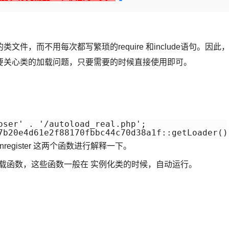
，而不用每次都写繁琐的require 和include语句。因此
要关心类的加载问题，只要需要的时候直接使用即可。
oser' . '/autoload_real.php';

7b20e4d61e2f88170fbbc44c70d38a1f::getLoader()
oad_unregister 这两个函数进行解释一下。
或多个 自动加载函数，这些函数一般在 实例化类的时候，自动运行。