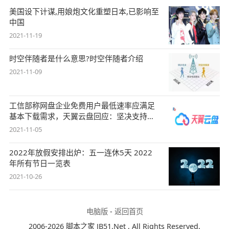
美国设下计谋,用娘炮文化重塑日本,已影响至
中国
2021-11-19
时空伴随者是什么意思?时空伴随者介绍
2021-11-09
工信部称网盘企业免费用户最低速率应满足
基本下载需求，天翼云盘回应：坚决支持，
始终
2021-11-05
2022年放假安排出炉：五一连休5天 2022
年所有节日一览表
2021-10-26
电脑版
-
返回首页
2006-2026 脚本之家 JB51.Net , All Rights Reserved.