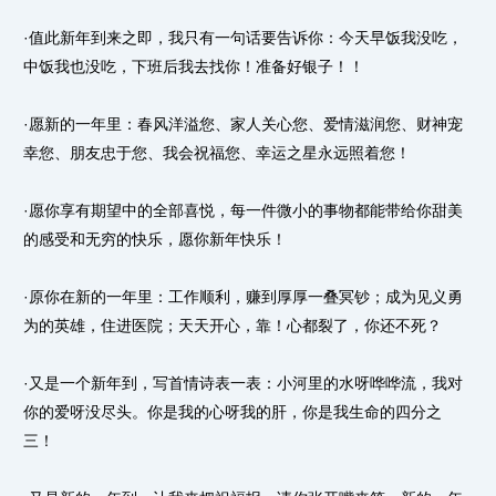
·值此新年到来之即，我只有一句话要告诉你：今天早饭我没吃，
中饭我也没吃，下班后我去找你！准备好银子！！
·愿新的一年里：春风洋溢您、家人关心您、爱情滋润您、财神宠
幸您、朋友忠于您、我会祝福您、幸运之星永远照着您！
·愿你享有期望中的全部喜悦，每一件微小的事物都能带给你甜美
的感受和无穷的快乐，愿你新年快乐！
·原你在新的一年里：工作顺利，赚到厚厚一叠冥钞；成为见义勇
为的英雄，住进医院；天天开心，靠！心都裂了，你还不死？
·又是一个新年到，写首情诗表一表：小河里的水呀哗哗流，我对
你的爱呀没尽头。你是我的心呀我的肝，你是我生命的四分之
三！