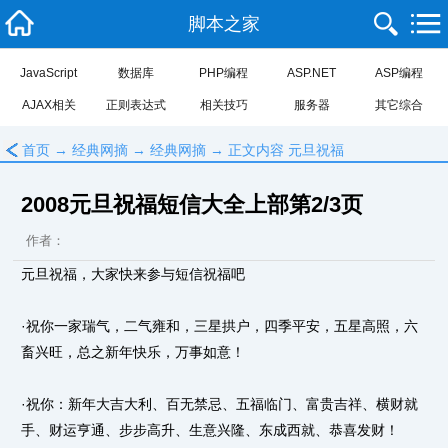
脚本之家
JavaScript
数据库
PHP编程
ASP.NET
ASP编程
AJAX相关
正则表达式
相关技巧
服务器
其它综合
﹤
首页
→
经典网摘
→
经典网摘
→ 正文内容 元旦祝福
2008元旦祝福短信大全上部第2/3页
作者：
元旦祝福，大家快来参与短信祝福吧
·祝你一家瑞气，二气雍和，三星拱户，四季平安，五星高照，六
畜兴旺，总之新年快乐，万事如意！
·祝你：新年大吉大利、百无禁忌、五福临门、富贵吉祥、横财就
手、财运亨通、步步高升、生意兴隆、东成西就、恭喜发财！