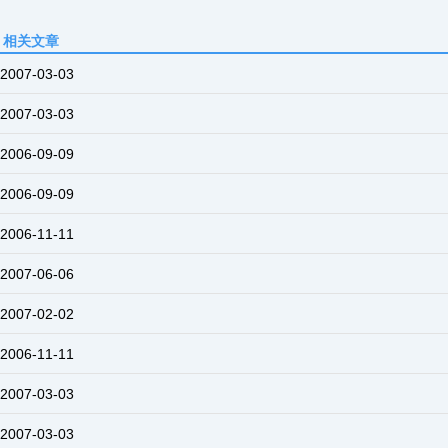
相关文章
2007-03-03
2007-03-03
男人要处女做老婆是有科学根据的解释
2006-09-09
人生男女的30个经典幽默对话
2006-09-09
用MVC模型引导你的WEB设计思路
2006-11-11
写出高质量软件的75条体会
2007-06-06
哈佛成功金句-25则
2007-02-02
个人站长哪些类题材网站不能做
2006-11-11
“外卖”的世界
2007-03-03
史上最欠扁的八大鬼故事
2007-03-03
十大求职陷阱公布 骗子敢用真信息欺诈求职者