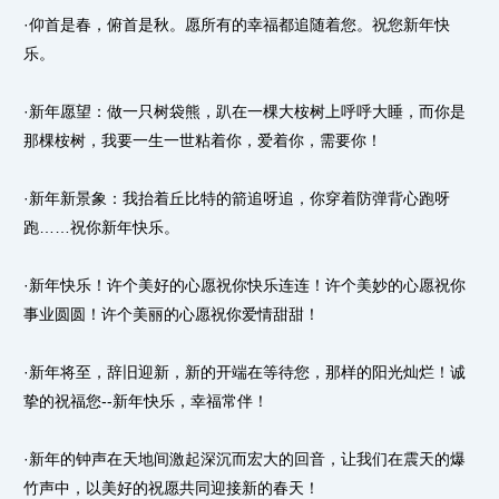
·仰首是春，俯首是秋。愿所有的幸福都追随着您。祝您新年快
乐。
·新年愿望：做一只树袋熊，趴在一棵大桉树上呼呼大睡，而你是
那棵桉树，我要一生一世粘着你，爱着你，需要你！
·新年新景象：我抬着丘比特的箭追呀追，你穿着防弹背心跑呀
跑……祝你新年快乐。
·新年快乐！许个美好的心愿祝你快乐连连！许个美妙的心愿祝你
事业圆圆！许个美丽的心愿祝你爱情甜甜！
·新年将至，辞旧迎新，新的开端在等待您，那样的阳光灿烂！诚
挚的祝福您--新年快乐，幸福常伴！
·新年的钟声在天地间激起深沉而宏大的回音，让我们在震天的爆
竹声中，以美好的祝愿共同迎接新的春天！