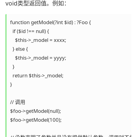
void类型返回值。例如：
function getModel(?int $id) : ?Foo {

  if ($id !== null) {

    $this->_model = xxxx;

  } else {

    $this->_model = yyyy;

  }

  return $this->_model;

}

// 调用

$foo->getModel(null);

$foo->getModel(100);
