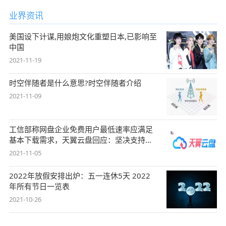
业界资讯
美国设下计谋,用娘炮文化重塑日本,已影响至
中国
2021-11-19
时空伴随者是什么意思?时空伴随者介绍
2021-11-09
工信部称网盘企业免费用户最低速率应满足
基本下载需求，天翼云盘回应：坚决支持，
始终
2021-11-05
2022年放假安排出炉：五一连休5天 2022
年所有节日一览表
2021-10-26