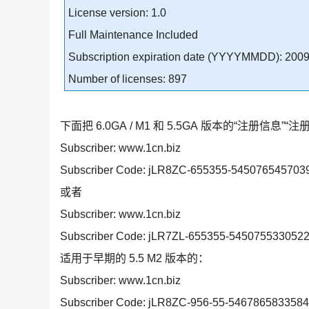
License version: 1.0
Full Maintenance Included
Subscription expiration date (YYYYMMDD): 200
Number of licenses: 897
下面把 6.0GA / M1 和 5.5GA 版本的“注册信息”“
Subscriber: www.1cn.biz
Subscriber Code: jLR8ZC-655355-545076545703
或者
Subscriber: www.1cn.biz
Subscriber Code: jLR7ZL-655355-545075533052
适用于早期的 5.5 M2 版本的：
Subscriber: www.1cn.biz
Subscriber Code: jLR8ZC-956-55-546786583358