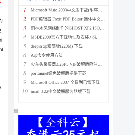
过
1
Microsoft Visio 2003中文版下载(附序列号
2
PDF编辑器 Foxit PDF Editor 简体中文版附
的
3
雨林木风网络制作的GHOST XP2 ISO镜像系统 下载
要
4
MSDE2000官方下载地址及安装方法
i
5
deepin xp精简版(220M) 下载
al
6
Arp命令使用方法
7
火车头采集器3.2SP5 VIP破解版附注册机下载
8
porttunnel绿色破解版提供下载
9
Microsoft Office 2007 全系列迅雷下载
继
10
imail 8.22中文破解服务器版下载
广告 商业广告，理性选择