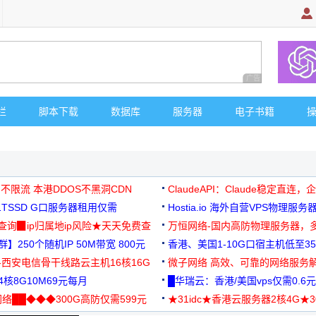
广告 商业广告，理
栏
脚本下载
数据库
服务器
电子书籍
 不限流 本港DDOS不黑洞CDN
ClaudeAPI：Claude稳定直连
G1TSSD G口服务器租用仅需
Hostia.io 海外自营VPS物理服务
可免费测试
址查询▉ip归属地ip风险★天天免费查
万恒网络-国内高防物理服务器，
】250个随机IP 50M带宽 800元
99元/月起
香港、美国1-10G口宿主机低至35
-西安电信骨干线路云主机16核16G
微子网络 高效、可靠的网络服务
核8G10M69元每月
█华瑞云：香港/美国vps仅需0.6元
络██◆◆◆300G高防仅需599元
★31idc★香港云服务器2核4G★