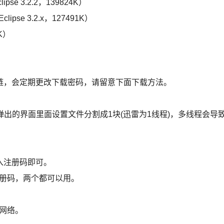
Eclipse 3.2.2，139824K）
r Eclipse 3.2.x，127491K）
9K）
链，会定期更改下载密码，请留意下面下载方法。
再弹出的界面里面设置文件分割成1块(迅雷为1线程)，多线程会导
输入注册码即可。
l版的注册码，两个都可以用。
开网络。