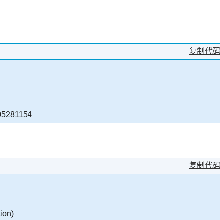
复制代
05281154
复制代
ion)