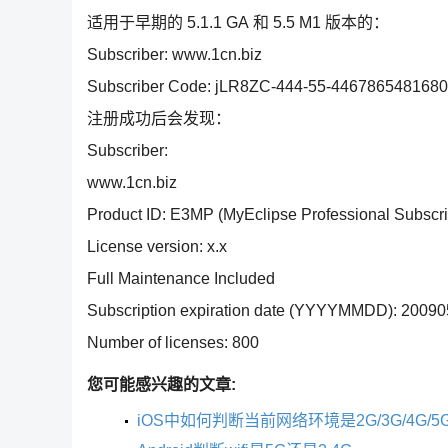
适用于早期的 5.1.1 GA 和 5.5 M1 版本的：
Subscriber: www.1cn.biz
Subscriber Code: jLR8ZC-444-55-446786548168
注册成功后会发现：
Subscriber:
www.1cn.biz
Product ID: E3MP (MyEclipse Professional Subscri
License version: x.x
Full Maintenance Included
Subscription expiration date (YYYYMMDD): 2009
Number of licenses: 800
您可能感兴趣的文章:
iOS中如何判断当前网络环境是2G/3G/4G/5G/