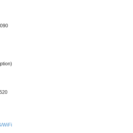
0090
ption)
0520
WiFi