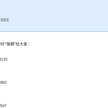
91021
注册码”“破解”给大家：
9125
2962
4547