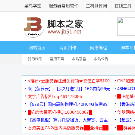
菜鸟学堂
服务器常用软件
主机测评网
在线工具
网站首页
网页制作
网络编程
脚本专
我的作品
常用工具
本站宗旨
本站公告
<推荐>云服务器注册免费领★充值白拿$100
CN2加速
来【菠萝云】-【买2月送1月】16G内存99元
48H64
文字广告招租 qq:461478385
3000+
▉IP地
【579云】国内高防物理机,40H64G仅需99
【香港站群
元
█机房大带宽机柜Q:1006456867█
创梦网络
【高电机柜】算力托管租赁、大带宽、云主
88元/月
【超云】4
机
香港美国CN2/国内高防服务器██全科云██
██群英网