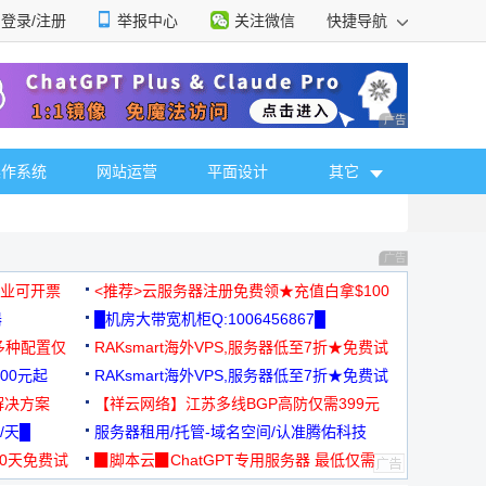
登录/注册
举报中心
关注微信
快捷导航
性选择
广告 商业广告，理
操作系统
网站运营
平面设计
其它
广告 商业广告，理
，企业可开票
<推荐>云服务器注册免费领★充值白拿$100
器
█机房大带宽机柜Q:1006456867█
多种配置仅
RAKsmart海外VPS,服务器低至7折★免费试
00元起
用★
RAKsmart海外VPS,服务器低至7折★免费试
解决方案
用★
【祥云网络】江苏多线BGP高防仅需399元
/天█
服务器租用/托管-域名空间/认准腾佑科技
30天免费试
▉脚本云▉ChatGPT专用服务器 最低仅需