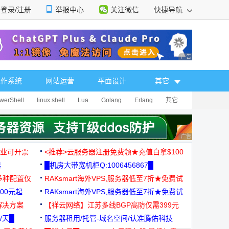
登录/注册
举报中心
关注微信
快捷导航
性选择
广告 商业广告，理
操作系统
网站运营
平面设计
其它
werShell
linux shell
Lua
Golang
Erlang
其它
广告 商业广告，理
，企业可开票
<推荐>云服务器注册免费领★充值白拿$100
器
█机房大带宽机柜Q:1006456867█
多种配置仅
RAKsmart海外VPS,服务器低至7折★免费试
00元起
用★
RAKsmart海外VPS,服务器低至7折★免费试
解决方案
用★
【祥云网络】江苏多线BGP高防仅需399元
/天█
服务器租用/托管-域名空间/认准腾佑科技