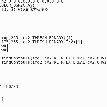
,h2=0,0,0,0,0,0,0,0,0,0,0,0

OLOR_BGR2GRAY)

y,(13,13),0)#转化为灰度图

,top,255, cv2.THRESH_BINARY)[1]

,175,255, cv2.THRESH_BINARY_INV)[1] 

w0]

w0]

.findContours(img1,cv2.RETR_EXTERNAL,cv2.CHAIN
.findContours(img2,cv2.RETR_EXTERNAL,cv2.CHAIN
3,h0//3

)
