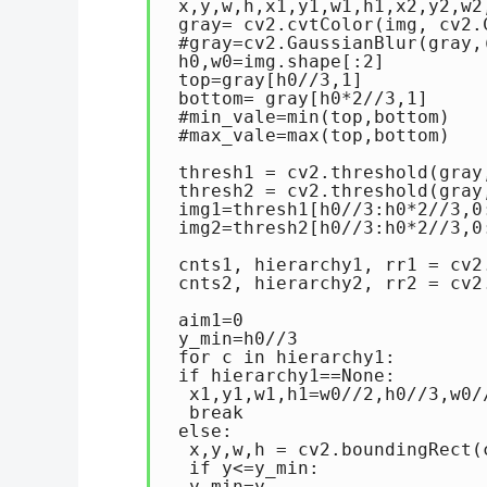
 x,y,w,h,x1,y1,w1,h1,x2,y2,w2
 gray= cv2.cvtColor(img, cv2.C
 #gray=cv2.GaussianBlur(gra
 h0,w0=img.shape[:2]

 top=gray[h0//3,1]

 bottom= gray[h0*2//3,1]

 #min_vale=min(top,bottom)

 #max_vale=max(top,bottom)

 thresh1 = cv2.threshold(gray
 thresh2 = cv2.threshold(gray
 img1=thresh1[h0//3:h0*2//3,0:
 img2=thresh2[h0//3:h0*2//3,0:
 cnts1, hierarchy1, rr1 = cv2
 cnts2, hierarchy2, rr2 = cv2
 aim1=0

 y_min=h0//3

 for c in hierarchy1:

 if hierarchy1==None:

  x1,y1,w1,h1=w0//2,h0//3,w0//
  break

 else:

  x,y,w,h = cv2.boundingRect(c
  if y<=y_min:

  y_min=y
