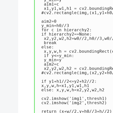
  aim1=c

  x1,y1,w1,h1 = cv2.boundingRe
 #cv2.rectangle(img,(x1,y1+h0
 aim2=0

 y_min=h0//3

 for c in hierarchy2:

 if hierarchy2==None:

  x2,y2,w2,h2=w0//2,h0//3,w0//
  break

 else:

  x,y,w,h = cv2.boundingRect(c
  if y<=y_min:

  y_min=y

  aim2=c

  x2,y2,w2,h2 = cv2.boundingRe
 #cv2.rectangle(img,(x2,y2+h0
 if y1+h1//2<=y2+h2//2:

 x,y,w,h=x1,y1,w1,h1

 else: x,y,w,h=x2,y2,w2,h2

 cv2.imshow('img1',thresh1)

 cv2.imshow('img2',thresh2) 

 return (x+w//2,y+h0//3+h//2)
