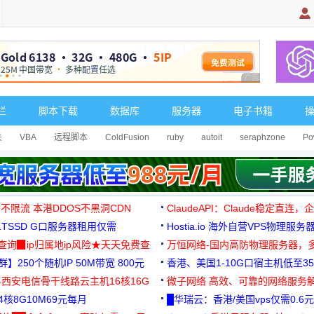
广告 商业广告，理
栏
脚本下载
数据库
服务器
电子书籍
关
VBA
远程脚本
ColdFusion
ruby
autoit
seraphzone
Po
 不限流 本港DDOS不黑洞CDN
ClaudeAPI：Claude稳定直连
G1TSSD G口服务器租用仅需
Hostia.io 海外自营VPS物理服务
可免费测试
址查询▉ip归属地ip风险★天天免费查
万恒网络-国内高防物理服务器，
】250个随机IP 50M带宽 800元
99元/月起
香港、美国1-10G口宿主机低至35
-西安电信骨干线路云主机16核16G
微子网络 高效、可靠的网络服务
核8G10M69元每月
█华瑞云：香港/美国vps仅需0.6元