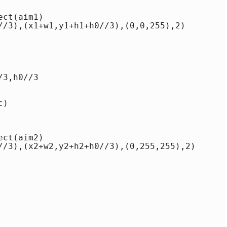
ct(aim1)

//3),(x1+w1,y1+h1+h0//3),(0,0,255),2)

3,h0//3

)

ct(aim2)

//3),(x2+w2,y2+h2+h0//3),(0,255,255),2)
