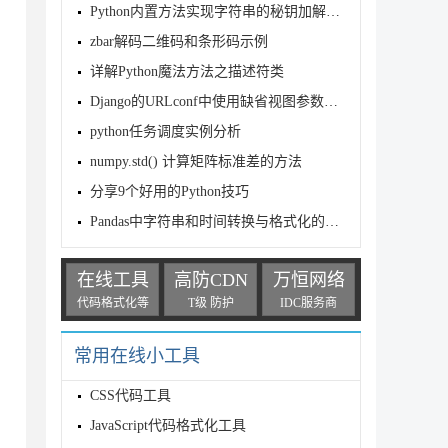
Python内置方法实现字符串的秘钥加解密(推荐)
zbar解码二维码和条形码示例
详解Python魔法方法之描述符类
Django的URLconf中使用缺省视图参数的方法
python任务调度实例分析
numpy.std() 计算矩阵标准差的方法
分享9个好用的Python技巧
Pandas中字符串和时间转换与格式化的实现
在线工具
高防CDN
万恒网络
代码格式化等
T级 防护
IDC服务商
PLE)[-2] 

常用在线小工具
CSS代码工具
JavaScript代码格式化工具