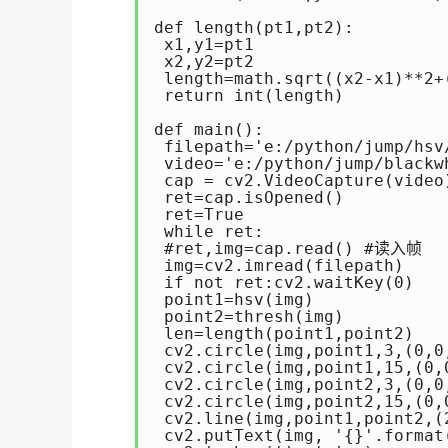
def length(pt1,pt2):

 x1,y1=pt1

 x2,y2=pt2

 length=math.sqrt((x2-x1)**2+(
 return int(length)

def main():

 filepath='e:/python/jump/hsv/
 video='e:/python/jump/blackwh
 cap = cv2.VideoCapture(video)
 ret=cap.isOpened()

 ret=True

 while ret:

 #ret,img=cap.read() #读入帧

 img=cv2.imread(filepath)

 if not ret:cv2.waitKey(0)

 point1=hsv(img)

 point2=thresh(img)

 len=length(point1,point2)

 cv2.circle(img,point1,3,(0,0,
 cv2.circle(img,point1,15,(0,0
 cv2.circle(img,point2,3,(0,0,
 cv2.circle(img,point2,15,(0,0
 cv2.line(img,point1,point2,(2
 cv2.putText(img, '{}'.format