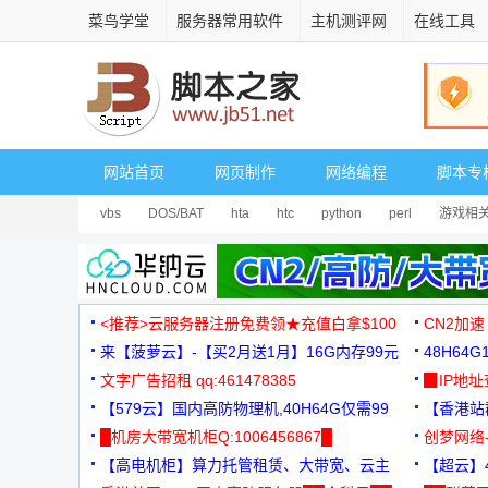
菜鸟学堂
服务器常用软件
主机测评网
在线工具
网站首页
网页制作
网络编程
脚本专
vbs
DOS/BAT
hta
htc
python
perl
游戏相
<推荐>云服务器注册免费领★充值白拿$100
CN2加速
来【菠萝云】-【买2月送1月】16G内存99元
48H64
文字广告招租 qq:461478385
3000+
▉IP地
【579云】国内高防物理机,40H64G仅需99
【香港站群
元
█机房大带宽机柜Q:1006456867█
创梦网络
【高电机柜】算力托管租赁、大带宽、云主
88元/月
【超云】4