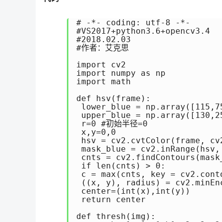
# -*- coding: utf-8 -*-

#VS2017+python3.6+opencv3.4

#2018.02.03

#作者：艾克思

import cv2 

import numpy as np

import math

def hsv(frame):

 lower_blue = np.array([115
 upper_blue = np.array([130,25
 r=0 #初始半径=0

 x,y=0,0

 hsv = cv2.cvtColor(frame, c
 mask_blue = cv2.inRange(hsv,
 cnts = cv2.findContours(mask
 if len(cnts) > 0: 

 c = max(cnts, key = cv2.c
 ((x, y), radius) = cv2.mi
 center=(int(x),int(y))

 return center

def thresh(img):
