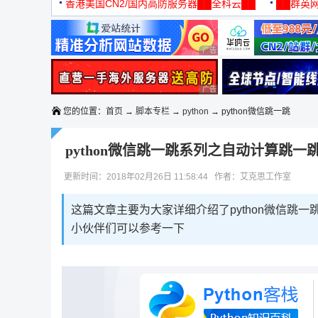
机
香港美国CN2/国内高防服务器██全科云██
██群英网
◆◆◆
广告 商业广告，理性选择
广告 商业广告，理性选择
您的位置：
首页
→
脚本专栏
→
python
→ python微信跳一跳
python微信跳一跳系列之自动计算跳一
更新时间：2018年02月26日 11:58:44 作者：艾克思工作室
这篇文章主要为大家详细介绍了python微信跳
小伙伴们可以参考一下