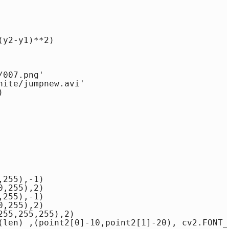
y2-y1)**2)

007.png'

ite/jumpnew.avi'

 

255),-1)

,255),2)

255),-1)

,255),2)

55,255,255),2)

(len) ,(point2[0]-10,point2[1]-20), cv2.FONT_