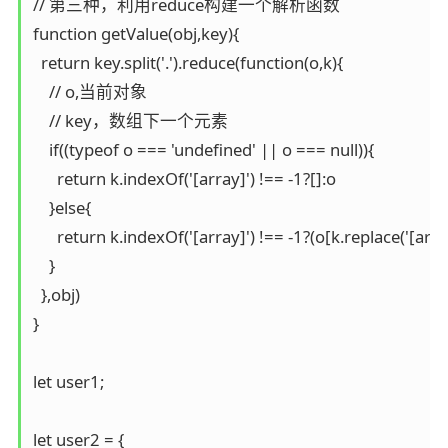
// 第三种，利用reduce构建一个解析函数

function getValue(obj,key){

  return key.split('.').reduce(function(o,k){

    // o,当前对象

    // key，数组下一个元素

    if((typeof o === 'undefined' || o === null)){

      return k.indexOf('[array]') !== -1?[]:o

    }else{

      return k.indexOf('[array]') !== -1?(o[k.replace('[array]
    }

  },obj)

}

let user1;

let user2 = {
