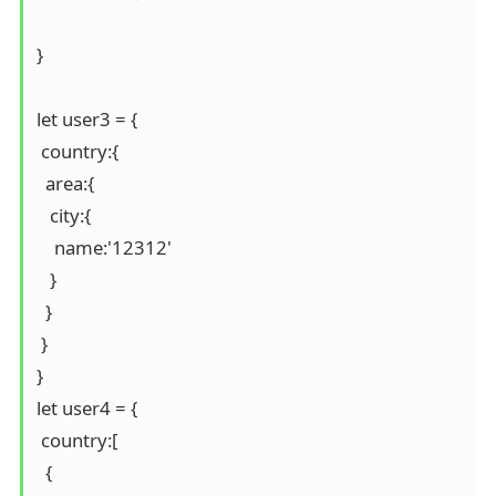
}

let user3 = {

 country:{

  area:{

   city:{

    name:'12312'

   }

  }

 }

}

let user4 = {

 country:[

  {
