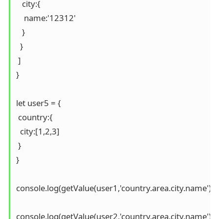
   city:{

    name:'12312'

   }

  }

 ]

}

let user5 = {

 country:{

  city:[1,2,3]

 }

}

console.log(getValue(user1,'country.area.city.name'))

console.log(getValue(user2,'country.area.city.name'))
