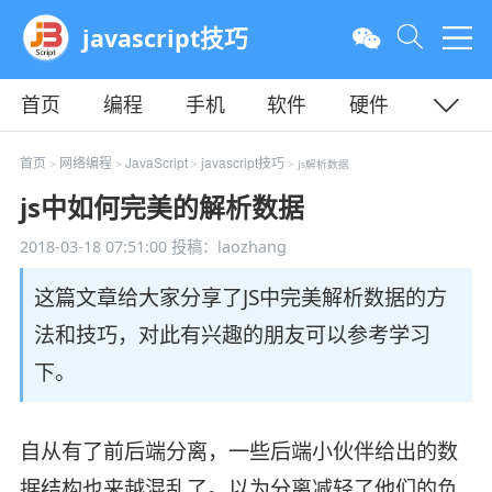
javascript技巧
首页
编程
手机
软件
硬件
教程
平面
服务器
首页
网络编程
JavaScript
javascript技巧
>
>
>
> js解析数据
js中如何完美的解析数据
2018-03-18 07:51:00
投稿：laozhang
这篇文章给大家分享了JS中完美解析数据的方
法和技巧，对此有兴趣的朋友可以参考学习
下。
自从有了前后端分离，一些后端小伙伴给出的数
据结构也来越混乱了。以为分离减轻了他们的负